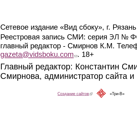
Сетевое издание «Вид сбоку», г. Рязан
ЭЛ № ФС
Реестровая запись СМИ: серия
главный редактор - Смирнов К.М. Телефо
gazeta@vidsboku.com
(link sends e-mail)
. 18+
Главный редактор: Константин См
Смирнова, администратор сайта и 
Создание сайтов
(link is external)
«Три-В»