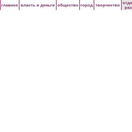
Перейти к основному содержанию
отд
главное
власть и деньги
общество
город
творчество
ра