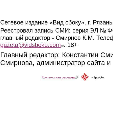
Сетевое издание «Вид сбоку», г. Рязан
ЭЛ № ФС
Реестровая запись СМИ: серия
главный редактор - Смирнов К.М. Телефо
gazeta@vidsboku.com
(link sends e-mail)
. 18+
Главный редактор: Константин См
Смирнова, администратор сайта и 
Контекстная реклама
(link is external)
«Три-В»