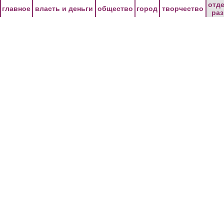
Перейти к основному содержанию
отд
главное
власть и деньги
общество
город
творчество
ра