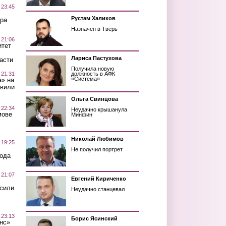
 23:45
Рустам Халиков
ра
Назначен в Тверь
 21:06
итет
Лариса Пастухова
асти
Получила новую
 21:31
должность в АФК
«Система»
а» на
авили
Ольга Свинцова
 22:34
Неудачно крышанула
мове
Минфин
Николай Любимов
 19:25
Не получил портрет
вода
 21:07
Евгений Кириченко
осили
Неудачно станцевал
 23:13
Борис Ясинский
нс»