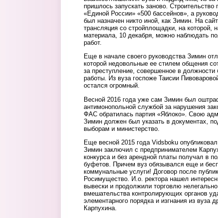
пришлось запускать заново. Строительство 
«Единой России» «500 бассейнов», а руково
был назначен никто иной, как Зимин. На сай
трансляция со стройплощадки, на которой, н
материала, 10 декабря, можно наблюдать по
работ.
Еще в начале своего руководства Зимин отл
которой недовольные ее стилем общения со
за преступление, совершенное в должности 
работы. Из вуза госпоже Таисии Пивоварово
остался огромный.
Весной 2016 года уже сам Зимин был оштр
антимонопольной службой за нарушения зако
ФАС обратилась партия «Яблоко». Свою ад
Зимин должен был указать в документах, п
выборам и министерство.
Еще весной 2015 года Vidsboku опубликова
Зимин заключил с предпринимателем Карпу
конкурса и без арендной платы получал в п
буфетов. Причем вуз обязывался еще и бес
коммунальные услуги! Договор после публи
Росимущество. И.о. ректора нашел интересн
вывески и продолжили торговлю нелегально.
вмешательства контролирующих органов уд
элементарного порядка и изгнания из вуза 
Карпухина.