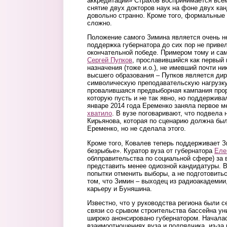
аккредитации» Страхов воспринимается все
снятие двух докторов наук на фоне двух ка
довольно странно. Кроме того, формальные
сложно.
Положение самого Зимина является очень н
поддержка губернатора до сих пор не привел
окончательной победе. Примером тому и сам
Сергей Пупков
, прославившийся как первый в
назначения (тоже и.о.), не имевший почти н
высшего образования – Пупков является дир
символическую преподавательскую нагрузку
провалившаяся предвыборная кампания прор
которую пусть и не так явно, но поддержива
январе 2014 года Еременко заняла первое ме
хватило
. В вузе поговаривают, что подвел
Кирьянова, которая по сценарию должна был
Еременко, но не сделала этого.
Кроме того, Ковалев теперь поддерживает З
безрыбье». Куратор вуза от губернатора
Еле
облправительства по социальной сфере) за 
представить менее одиозной кандидатуры. 
попытки отменить выборы, а не подготовитьс
том, что Зимин – выходец из радиоакадемии
карьеру и Буняшина.
Известно, что у руководства региона были с
связи со срывом строительства бассейна ун
широко анонсировано губернатором. Началас
взаимоотношениях вуза и подрядчика, из-за 