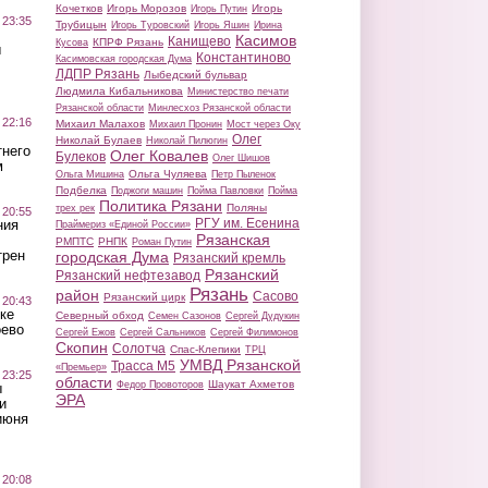
Кочетков
Игорь Морозов
Игорь
Игорь Путин
 23:35
Трубицын
Игорь Туровский
Игорь Яшин
Ирина
Касимов
Канищево
КПРФ Рязань
Кусова
ы
Константиново
Касимовская городская Дума
ЛДПР Рязань
Лыбедский бульвар
Людмила Кибальникова
Министерство печати
Рязанской области
Минлесхоз Рязанской области
 22:16
Михаил Малахов
Михаил Пронин
Мост через Оку
Олег
Николай Булаев
Николай Пилюгин
тнего
Олег Ковалев
Булеков
Олег Шишов
м
Ольга Чуляева
Ольга Мишина
Петр Пыленок
Подбелка
Поджоги машин
Пойма Павловки
Пойма
Политика Рязани
Поляны
трех рек
 20:55
РГУ им. Есенина
ния
Праймериз «Единой России»
Рязанская
РМПТС
РНПК
Роман Путин
трен
городская Дума
Рязанский кремль
Рязанский
Рязанский нефтезавод
Рязань
район
Сасово
Рязанский цирк
 20:43
ке
Северный обход
Семен Сазонов
Сергей Дудукин
оево
Сергей Ежов
Сергей Сальников
Сергей Филимонов
Скопин
Солотча
Спас-Клепики
ТРЦ
УМВД Рязанской
Трасса М5
«Премьер»
 23:25
области
Шаукат Ахметов
Федор Провоторов
ы
ЭРА
и
июня
 20:08