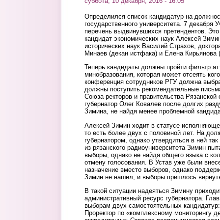
суббота, 10 декабря, 2016 - 16:05
Определился список кандидатур на должнос
государственного университета. 7 декабря 
перечень выдвинувшихся претендентов. Это 
кандидат экономических наук Алексей Зимин
исторических наук Василий Страхов, доктор
Минаев (декан истфака) и Елена Кирьянова 
Теперь кандидаты должны пройти фильтр ат
минобразования, которая может отсеять кого
конференция сотрудников РГУ должна выбра
должны поступить рекомендательные письма
Союза ректоров и правительства Рязанской о
губернатор Олег Ковалев после долгих раз
Зимина, не найдя менее проблемной кандида
Алексей Зимин ходит в статусе исполняющег
то есть более двух с половиной лет. На до
губернатором, однако утвердиться в ней так
из рязанского радиоуниверситета Зимин пыт
выборы, однако не найдя общего языка с ко
отмену голосования. В Устав уже были вне
назначение вместо выборов, однако поддерж
Зимин не нашел, и выборы пришлось вернут
В такой ситуации надеяться Зимину приходит
административный ресурс губернатора. Глав
выборам двух самостоятельных кандидатур:
Проректор по «комплексному мониторингу д