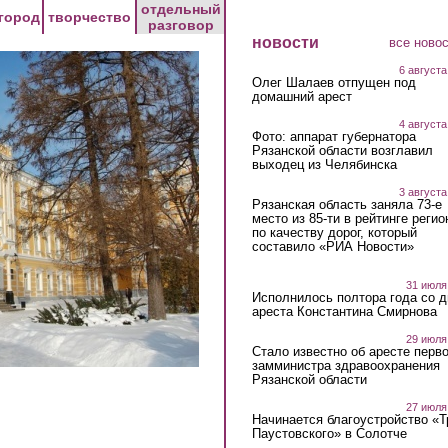
отдельный
город
творчество
разговор
новости
все ново
6 августа
Олег Шалаев отпущен под
домашний арест
4 августа
Фото: аппарат губернатора
Рязанской области возглавил
выходец из Челябинска
3 августа
Рязанская область заняла 73-е
место из 85-ти в рейтинге регио
по качеству дорог, который
составило «РИА Новости»
31 июля
Исполнилось полтора года со д
ареста Константина Смирнова
29 июля
Стало известно об аресте перво
замминистра здравоохранения
Рязанской области
27 июля
Начинается благоустройство «
Паустовского» в Солотче