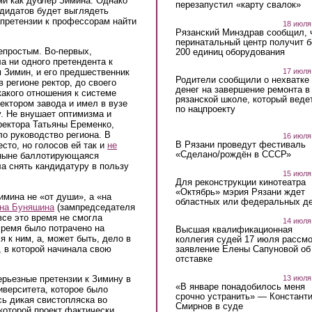
ми как дублер Зимина. Однако
перезапустил «карту свалок»
ндидатов будет выглядеть
 претензии к профессорам найти
18 июля
Рязанский Минздрав сообщил, 
перинатальный центр получит 
епростым. Во-первых,
200 единиц оборудования
а ни одного претендента к
17 июля
 Зимин, и его предшественник
Родители сообщили о нехватке
 регионе ректор, до своего
денег на завершение ремонта в
икакого отношения к системе
рязанской школе, который веде
ектором завода и имел в вузе
по нацпроекту
. Не внушает оптимизма и
ектора Татьяны Еременко,
ло руководство региона. В
16 июля
В Рязани проведут фестиваль
сто, но голосов ей так и
не
«Сделано/рождён в СССР»
а ныне баллотирующаяся
а снять кандидатуру в пользу
15 июля
Для реконструкции кинотеатра
«Октябрь» мэрия Рязани ждет
имина не «от души», а «на
областных или федеральных де
на Буняшина
(зампредседателя
все это время не смогла
14 июля
Время было потрачено на
Высшая квалификационная
я к ним, а, может быть, дело в
коллегия судей 17 июля рассмо
, в которой начинала свою
заявление Елены Сапуновой об
отставке
13 июля
ерьезные претензии к Зимину в
«В январе понадобилось меня
иверситета, которое было
срочно устранить» — Констант
ь дикая свистопляска во
Смирнов в суде
которой проект фактически