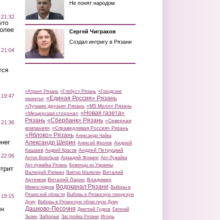
Не понят народом
 21:32
что
более
Сергей Чиграков
Создал интригу в Рязани
 21:04
тся
«Атрон» Рязань
«Глобус» Рязань
«Городские
 19:47
«Единая Россия» Рязань
проекты»
«Лучшие друзья» Рязань
«М5 Молл» Рязань
«Новая газета»
«Мещерская сторона»
Рязань
«Сбербанк» Рязань
«Северная
 21:36
компания»
«Справедливая Россия» Рязань
«Яблоко» Рязань
Александр Чайка
нег
Александр Шерин
Андрей
Алексей Фролов
Кашаев
Андрей Петруцкий
Андрей Красов
 22:06
Аркадий Фомин
Антон Воробьев
Арт-Лужайка
Арт-лужайка Рязань
Беженцы из Украины
трит
Валерий Рюмин
Виталий
Виктор Малюгин
Артемов
Виталий Ларин
Владимир
Водоканал Рязани
Мимоглядов
Выборы в
Рязанской области
Выборы в Рязанскую городскую
 19:15
Думу
Выборы в Рязанскую областную Думу
ин
Дашково-Песочня
Дмитрий Гудков
Евгений
Заборье
Игорь
Зызин
Застройка Рязани