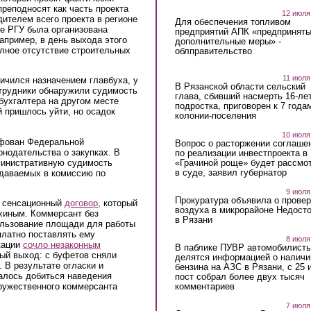
преподносят как часть проекта
12 июля
дителем всего проекта в регионе
Для обеспечения топливом
те РГУ была организована
предприятий АПК «предпринят
апример, в день выхода этого
дополнительные меры» -
лное отсутствие строительных
облправительство
11 июля
ичился назначением главбуха, у
В Рязанской области сельский
трудники обнаружили судимость
глава, сбивший насмерть 16-ле
бухгалтера на другом месте
подростка, приговорен к 7 года
й пришлось уйти, но осадок
колонии-поселения
10 июля
афован Федеральной
Вопрос о расторжении соглаше
нодательства о закупках. В
по реализации инвестпроекта в
«Грачиной роще» будет рассмо
министративную судимость
в суде, заявил губернатор
одаваемых в комиссию по
9 июля
Прокуратура объявила о провер
л сенсационный
договор
, который
воздуха в микрорайоне Недост
хиным. Коммерсант без
в Рязани
ользование площади для работы
платно поставлять ему
8 июля
кации
сочло незаконным
В паблике ПУВР автомобилист
ый выход: с буфетов сняли
делятся информацией о наличи
 В результате огласки и
бензина на АЗС в Рязани, с 25 
алось добиться наведения
пост собрал более двух тысяч
комментариев
дружественного коммерсанта
7 июля