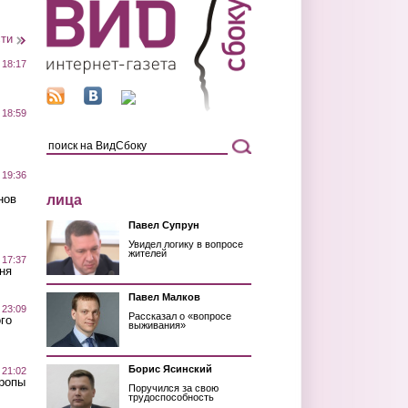
сти
 18:17
 18:59
 19:36
лица
нов
Павел Супрун
Увидел логику в вопросе
жителей
 17:37
ня
Павел Малков
 23:09
Рассказал о «вопросе
го
выживания»
Борис Ясинский
 21:02
Тропы
Поручился за свою
трудоспособность