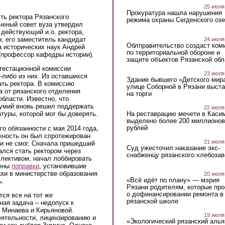
25 июля
Прокуратура нашла нарушения
ть ректора Рязанского
режима охраны Сегденского озе
Ученый совет вуза утвердил
действующий и.о. ректора,
, его заместитель кандидат
24 июля
Облправительство создаст ком
а исторических наук Андрей
по территориальной обороне и
(профессор кафедры истории).
защите объектов Рязанской обл
тестационной комиссии
23 июля
-либо из них. Из оставшихся
Здание бывшего «Детского мир
ть ректора. В комиссию
улице Соборной в Рязани выст
 от рязанского отделения
на торги
бласти. Известно, что
думий вновь решил поддержать
22 июля
На реставрацию мечети в Каси
туры, которой мог бы доверять.
выделено более 200 миллионов
рублей
о обязанности с мая 2014 года,
лжность он был спротежирован
21 июля
 и не смог. Сначала пришедший
Суд ужесточил наказание экс-
ался стать ректором через
снабженцу рязанского хлебоза
ллективом, начал лоббировать
сены
поправки
, установившие
ки в министерстве образования
20 июля
«Всё идёт по плану» — мэрия
ь.
Рязани родителям, которые пр
о дофинансировании ремонта в
ся все на тот же
рязанской школе
ная задача – недопуск к
 Минаева и Кирьяновой.
19 июля
еятельности, лицензированию и
«Экологический рязанский алья