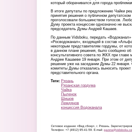
который оборачивался для города проблема
В итоге депутаты по предложению Чайки ре
принятия решения о публичном депутатском 
проголосовали большинством голосов. Любо
Думу проекта концессии однозначно не выск
председатель Думы Андрей Кашаев.
По данным Vidsboku, передать «Водоканал»
«Росводоканал», входящей в состав «Альф
некоторым представителям гордумы, от кото
в данном плане решения, было сообщено об
консультативного совета по ЖКХ при главе 
Андрее Кашаеве 19 января. При этом от деп
решение уже на заседании Думы 22 января.
комитеты Думы отказались выносить проект
представительного органа.
Теги:
Рязань
Рязанская гордума
Чайка
Пыленок
Шишов
Лемдянов
концессия Водоканала
Сетевое издание «Вид сбоку», г. Рязань. Зарегистрир
Телефон: +7 (4912) 95-41-59. E-mail:
gazeta@vidsboku.c