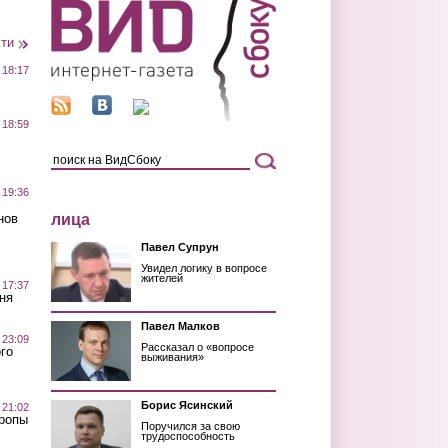
сти
 18:17
 18:59
 19:36
лица
нов
Павел Супрун
Увидел логику в вопросе
жителей
 17:37
ня
Павел Малков
 23:09
Рассказал о «вопросе
го
выживания»
Борис Ясинский
 21:02
Тропы
Поручился за свою
трудоспособность