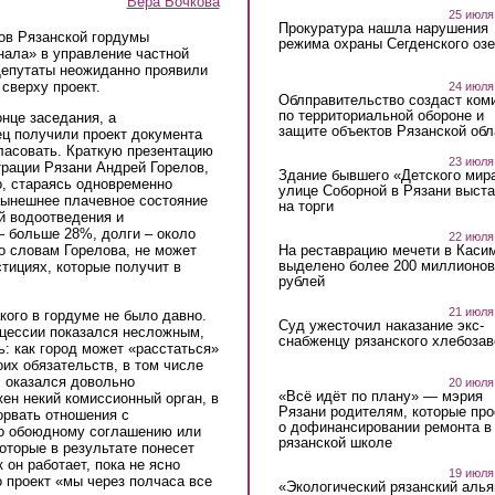
Вера Бочкова
25 июля
Прокуратура нашла нарушения
тов Рязанской гордумы
режима охраны Сегденского озе
нала» в управление частной
Депутаты неожиданно проявили
сверху проект.
24 июля
Облправительство создаст ком
по территориальной обороне и
нце заседания, а
защите объектов Рязанской обл
ец получили проект документа
ласовать. Краткую презентацию
23 июля
трации Рязани Андрей Горелов,
Здание бывшего «Детского мир
о, стараясь одновременно
улице Соборной в Рязани выст
нынешнее плачевное состояние
на торги
й водоотведения и
– больше 28%, долги – около
22 июля
На реставрацию мечети в Каси
о словам Горелова, не может
выделено более 200 миллионов
тициях, которые получит в
рублей
21 июля
ого в гордуме не было давно.
Суд ужесточил наказание экс-
нцессии показался несложным,
снабженцу рязанского хлебоза
: как город может «расстаться»
их обязательств, в том числе
с оказался довольно
20 июля
«Всё идёт по плану» — мэрия
ен некий комиссионный орган, в
Рязани родителям, которые пр
орвать отношения с
о дофинансировании ремонта в
о обоюдному соглашению или
рязанской школе
оторые в результате понесет
 он работает, пока не ясно
19 июля
о проект «мы через полчаса все
«Экологический рязанский алья