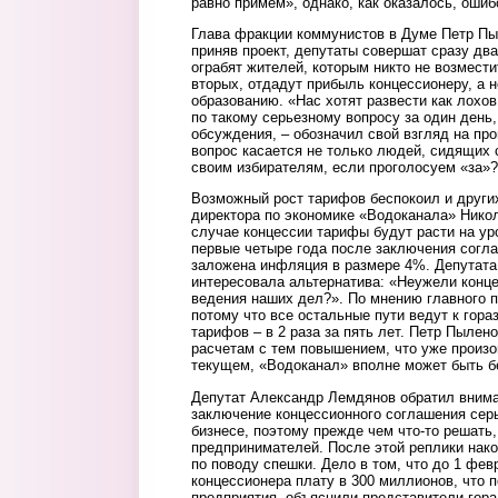
равно примем», однако, как оказалось, ошиб
Глава фракции коммунистов в Думе Петр Пы
приняв проект, депутаты совершат сразу два
ограбят жителей, которым никто не возмест
вторых, отдадут прибыль концессионеру, а 
образованию. «Нас хотят развести как лохо
по такому серьезному вопросу за один день
обсуждения, – обозначил свой взгляд на пр
вопрос касается не только людей, сидящих 
своим избирателям, если проголосуем «за»?
Возможный рост тарифов беспокоил и други
директора по экономике «Водоканала» Никол
случае концессии тарифы будут расти на у
первые четыре года после заключения согла
заложена инфляция в размере 4%. Депутат
интересовала альтернатива: «Неужели конце
ведения наших дел?». По мнению главного п
потому что все остальные пути ведут к го
тарифов – в 2 раза за пять лет. Петр Пылено
расчетам с тем повышением, что уже произо
текущем, «Водоканал» вполне может быть 
Депутат Александр Лемдянов обратил вниман
заключение концессионного соглашения серь
бизнесе, поэтому прежде чем что-то решать,
предпринимателей. После этой реплики нак
по поводу спешки. Дело в том, что до 1 фев
концессионера плату в 300 миллионов, что п
предприятия, объяснили представители гор