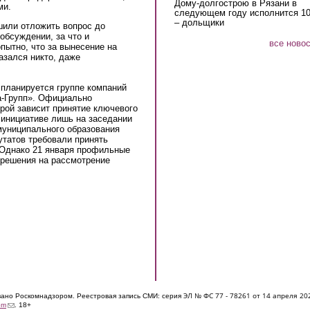
Дому-долгострою в Рязани в
ми.
следующем году исполнится 10
– дольщики
шили отложить вопрос до
обсуждении, за что и
все ново
пытно, что за вынесение на
азался никто, даже
 планируется группе компаний
а-Групп». Официально
рой зависит принятие ключевого
 инициативе лишь на заседании
муниципального образования
утатов требовали принять
 Однако 21 января профильные
 решения на рассмотрение
ЭЛ № ФС 77 - 7826
1 от 14 апреля 20
овано Роскомнадзором. Реестровая запись СМИ: серия
(link sends e-mail)
om
. 18+