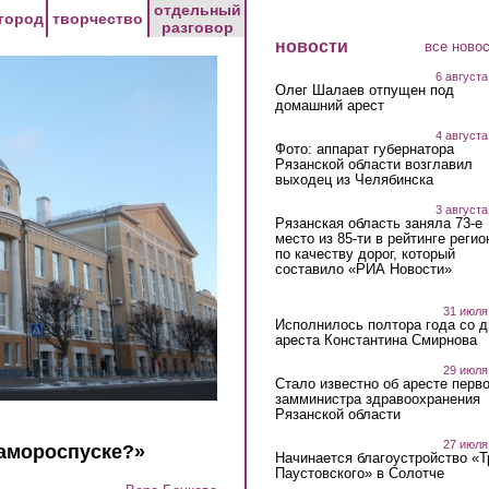
отдельный
город
творчество
разговор
новости
все ново
6 августа
Олег Шалаев отпущен под
домашний арест
4 августа
Фото: аппарат губернатора
Рязанской области возглавил
выходец из Челябинска
3 августа
Рязанская область заняла 73-е
место из 85-ти в рейтинге регио
по качеству дорог, который
составило «РИА Новости»
31 июля
Исполнилось полтора года со д
ареста Константина Смирнова
29 июля
Стало известно об аресте перво
замминистра здравоохранения
Рязанской области
27 июля
самороспуске?»
Начинается благоустройство «
Паустовского» в Солотче