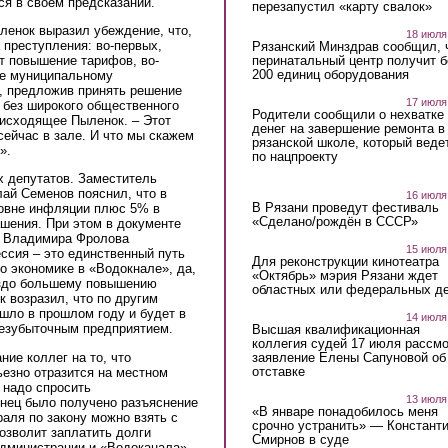
ся в своем предсказании.
перезапустил «карту свалок»
ленок выразил убеждение, что,
18 июля
 преступления: во-первых,
Рязанский Минздрав сообщил, 
ит повышение тарифов, во-
перинатальный центр получит 
200 единиц оборудования
не муниципальному
в, предложив принять решение
17 июля
, без широкого общественного
Родители сообщили о нехватке
оисходящее Пыленок. – Этот
денег на завершение ремонта в
сейчас в зале. И что мы скажем
рязанской школе, который веде
».
по нацпроекту
х депутатов. Заместитель
ай Семенов пояснил, что в
16 июля
В Рязани проведут фестиваль
ровне инфляции плюс 5% в
«Сделано/рождён в СССР»
шения. При этом в документе
а Владимира Фролова
15 июля
ссия – это единственный путь
Для реконструкции кинотеатра
о экономике в «Водокнале», да,
«Октябрь» мэрия Рязани ждет
раздо большему повышению
областных или федеральных де
к возразил, что по другим
шло в прошлом году и будет в
14 июля
безубыточным предприятием.
Высшая квалификационная
коллегия судей 17 июля рассмо
ие коллег на то, что
заявление Елены Сапуновой об
отставке
езно отразится на местном
 надо спросить
13 июля
онец было получено разъяснение
«В январе понадобилось меня
раля по закону можно взять с
срочно устранить» — Констант
озволит заплатить долги
Смирнов в суде
администрации и «Водоканала».