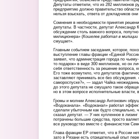
Депутаты отметили, что из 282 миллионов р
предприятию должно правительство области.
нельзя взыскать, ответа от докладчиков они
Сомнения в необходимости принятия решени
депутаты. В частности, депутат Александр
обсуждении столь важного вопроса, попутно 
милиционера» (
Кошелев работал в милиции 
смущает».
Главным событием заседания, которое, похо
выступление главы фракции «Единой России
заявил, что администрация города по чьему-
то подарок» в виде 300 миллионов, но он лич
себя ответственность за решение вопроса, к
Его тоже возмутило, что депутатов фактичес
заставляют принимать все без обсуждения. 
самороспуске?», — задал Чайка неожиданны
до этого депутата не смущало такое обраще
но в этом вопросе исполнительные власти, в
Громы и молнии Александр Антонович обруш
«Водоканала». «Водоканал» работал эффекти
сделали убыточным как будто специально, ч
сказал депутат. — У них купленное в лизинг
потрачены большие средства, просто валяе
все руководство вместе с финансистом Сем
Глава фракции ЕР отметил, что в России не
зато в Рязани есть отрицательный опыт пер