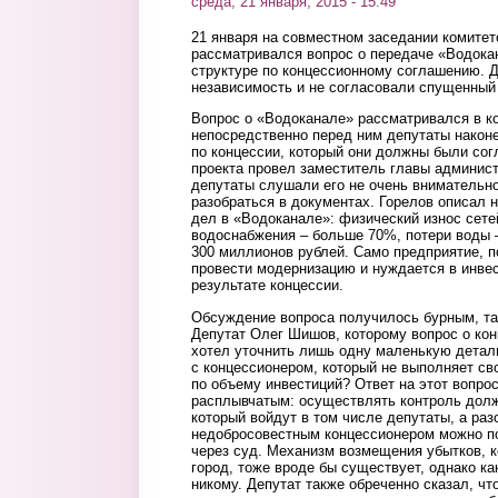
среда, 21 января, 2015 - 15:49
21 января на совместном заседании комите
рассматривался вопрос о передаче «Водока
структуре по концессионному соглашению. 
независимость и не согласовали спущенный 
Вопрос о «Водоканале» рассматривался в ко
непосредственно перед ним депутаты након
по концессии, который они должны были сог
проекта провел заместитель главы админис
депутаты слушали его не очень внимательн
разобраться в документах. Горелов описал 
дел в «Водоканале»: физический износ сете
водоснабжения – больше 70%, потери воды 
300 миллионов рублей. Само предприятие, п
провести модернизацию и нуждается в инвес
результате концессии.
Обсуждение вопроса получилось бурным, так
Депутат Олег Шишов, которому вопрос о ко
хотел уточнить лишь одну маленькую деталь
с концессионером, который не выполняет сво
по объему инвестиций? Ответ на этот вопро
расплывчатым: осуществлять контроль долж
который войдут в том числе депутаты, а раз
недобросовестным концессионером можно п
через суд. Механизм возмещения убытков, к
город, тоже вроде бы существует, однако как
никому. Депутат также обреченно сказал, чт