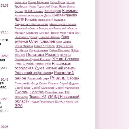
Кочетков
Игорь Морозов
Игорь
Игорь Путин
 23:35
Трубицын
Игорь Туровский
Игорь Яшин
Ирина
Касимов
Канищево
КПРФ Рязань
Кусова
ы
Константиново
Касимовская городская Дума
ЛДПР Рязань
Лыбедский бульвар
Людмила Кибальникова
Министерство печати
Рязанской области
Минлесхоз Рязанской области
 22:16
Михаил Малахов
Михаил Пронин
Мост через Оку
Олег
Николай Булаев
Николай Пилюгин
тнего
Олег Ковалев
Булеков
Олег Шишов
м
Ольга Чуляева
Ольга Мишина
Петр Пыленок
Подбелка
Поджоги машин
Пойма Павловки
Пойма
Политика Рязани
Поляны
трех рек
 20:55
РГУ им. Есенина
ния
Праймериз «Единой России»
Рязанская
РМПТС
РНПК
Роман Путин
трен
городская Дума
Рязанский кремль
Рязанский
Рязанский нефтезавод
Рязань
район
Сасово
Рязанский цирк
 20:43
ке
Северный обход
Семен Сазонов
Сергей Дудукин
оево
Сергей Ежов
Сергей Сальников
Сергей Филимонов
Скопин
Солотча
Спас-Клепики
ТРЦ
УМВД Рязанской
Трасса М5
«Премьер»
 23:25
области
Шаукат Ахметов
Федор Провоторов
ы
ЭРА
и
июня
 20:08