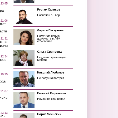
 23:45
Рустам Халиков
ра
Назначен в Тверь
 21:06
итет
Лариса Пастухова
асти
Получила новую
 21:31
должность в АФК
«Система»
а» на
авили
Ольга Свинцова
 22:34
Неудачно крышанула
мове
Минфин
Николай Любимов
 19:25
Не получил портрет
вода
 21:07
Евгений Кириченко
осили
Неудачно станцевал
 23:13
Борис Ясинский
нс»