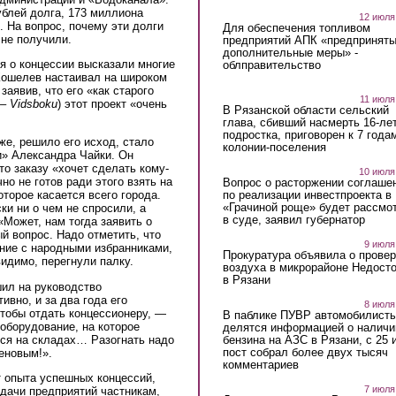
ублей долга, 173 миллиона
12 июля
 На вопрос, почему эти долги
Для обеспечения топливом
 не получили.
предприятий АПК «предпринят
дополнительные меры» -
я о концессии высказали многие
облправительство
 Кошелев настаивал на широком
заявив, что его «как старого
11 июля
– Vidsboku
) этот проект «очень
В Рязанской области сельский
глава, сбивший насмерть 16-ле
подростка, приговорен к 7 года
же, решило его исход, стало
колонии-поселения
» Александра Чайки. Он
то заказу «хочет сделать кому-
10 июля
но не готов ради этого взять на
Вопрос о расторжении соглаше
по реализации инвестпроекта в
оторое касается всего города.
«Грачиной роще» будет рассмо
ки ни о чем не спросили, а
в суде, заявил губернатор
«Может, нам тогда заявить о
й вопрос. Надо отметить, что
9 июля
ние с народными избранниками,
Прокуратура объявила о провер
идимо, перегнули палку.
воздуха в микрорайоне Недост
в Рязани
ил на руководство
вно, и за два года его
8 июля
тобы отдать концессионеру, —
В паблике ПУВР автомобилист
 оборудование, на которое
делятся информацией о наличи
бензина на АЗС в Рязани, с 25 
тся на складах… Разогнать надо
пост собрал более двух тысяч
еновым!».
комментариев
т опыта успешных концессий,
7 июля
едачи предприятий частникам,