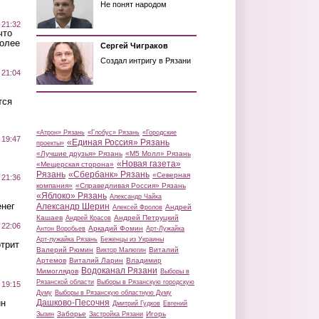
Не понят народом
 21:32
что
более
Сергей Чиграков
Создал интригу в Рязани
 21:04
тся
«Атрон» Рязань
«Глобус» Рязань
«Городские
 19:47
«Единая Россия» Рязань
проекты»
«Лучшие друзья» Рязань
«М5 Молл» Рязань
«Новая газета»
«Мещерская сторона»
Рязань
«Сбербанк» Рязань
«Северная
 21:36
компания»
«Справедливая Россия» Рязань
«Яблоко» Рязань
Александр Чайка
нег
Александр Шерин
Андрей
Алексей Фролов
Кашаев
Андрей Петруцкий
Андрей Красов
 22:06
Аркадий Фомин
Антон Воробьев
Арт-Лужайка
Арт-лужайка Рязань
Беженцы из Украины
трит
Валерий Рюмин
Виталий
Виктор Малюгин
Артемов
Виталий Ларин
Владимир
Водоканал Рязани
Мимоглядов
Выборы в
Рязанской области
Выборы в Рязанскую городскую
 19:15
Думу
Выборы в Рязанскую областную Думу
ин
Дашково-Песочня
Дмитрий Гудков
Евгений
Заборье
Игорь
Зызин
Застройка Рязани