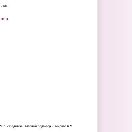
 лет
сти
20 г.
Учредитель, главный редактор - Смирнов К.М.