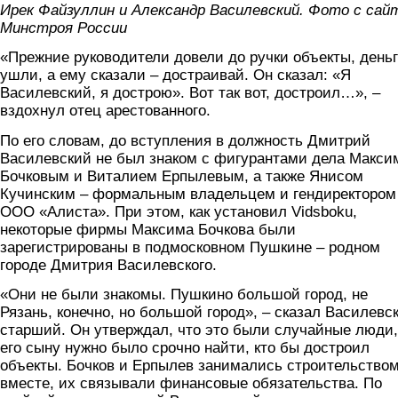
Ирек Файзуллин и Александр Василевский. Фото с сай
Минстроя России
«Прежние руководители довели до ручки объекты, день
ушли, а ему сказали – достраивай. Он сказал: «Я
Василевский, я дострою». Вот так вот, достроил…», –
вздохнул отец арестованного.
По его словам, до вступления в должность Дмитрий
Василевский не был знаком с фигурантами дела Макс
Бочковым и Виталием Ерпылевым, а также Янисом
Кучинским – формальным владельцем и гендиректором
ООО «Алиста». При этом, как установил Vidsboku,
некоторые фирмы Максима Бочкова были
зарегистрированы в подмосковном Пушкине – родном
городе Дмитрия Василевского.
«Они не были знакомы. Пушкино большой город, не
Рязань, конечно, но большой город», – сказал Василевс
старший. Он утверждал, что это были случайные люди,
его сыну нужно было срочно найти, кто бы достроил
объекты. Бочков и Ерпылев занимались строительство
вместе, их связывали финансовые обязательства. По