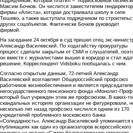
подрядчиком, который платил – подмосковный бизнес
Максим Бочков. Он числится заместителем гендиректо
фирмы «Алиста», которая достраивала школу в селе
Тюшево, а также выступала подрядчиком по строительс
других соцобъектов. Фактически Бочков руководит
фирмой.
На заседание 24 октября в суд пришел отец экс-минист
Александр Василевский. По ходатайству прокуратуры
процесс сделали закрытым от СМИ и слушателей, поэт
он вместе с журналистами вышел в коридор и стал жда
решение. Корреспондент Vidsboku пообщалась с ним.
Согласно открытым данным, 72-летний Александр
Василевский возглавляет Общероссийский профсоюз
работников жизнеобеспечения и является председател
негосударственного пенсионного фонда «Монолит-Проф
который был учрежден этим же профсоюзом. В каких-то
скандальных историях организации не фигурировали, н
несколько лет назад профсоюз числился одним из 170
учредителей проблемного московского банка
«Солидарность». Александр Василевский упоминается 
публикациях как один из организаторов всероссийского
конкурса на звание «Самое благоустроенное городское