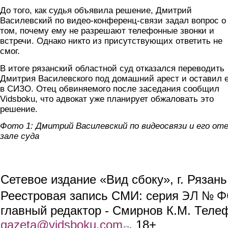
До того, как судья объявила решение, Дмитрий
Василевский по видео-конференц-связи задал вопрос о
том, почему ему не разрешают телефонные звонки и
встречи. Однако никто из присутствующих ответить не
смог.
В итоге рязанский областной суд отказался переводить
Дмитрия Василевского под домашний арест и оставил е
в СИЗО. Отец обвиняемого после заседания сообщил
Vidsboku, что адвокат уже планирует обжаловать это
решение.
Фото 1: Дмитрий Василевский по видеосвязи и его оте
зале суда
Сетевое издание «Вид сбоку», г. Рязан
ЭЛ № ФС
Реестровая запись СМИ: серия
главный редактор - Смирнов К.М. Телефо
gazeta@vidsboku.com
(link sends e-mail)
. 18+