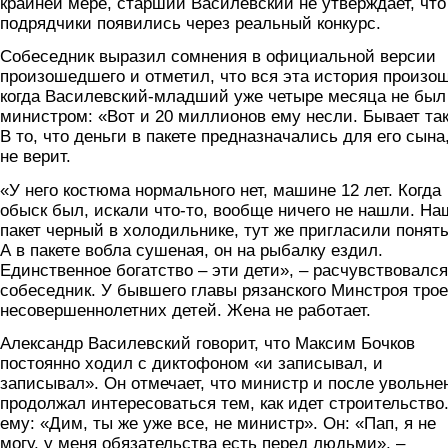
крайней мере, старший Василевский не утверждает, что
подрядчики появились через реальный конкурс.
Собеседник выразил сомнения в официальной версии
произошедшего и отметил, что вся эта история произо
когда Василевский-младший уже четыре месяца не был
министром: «Вот и 20 миллионов ему несли. Бывает та
В то, что деньги в пакете предназначались для его сына
не верит.
«У него костюма нормального нет, машине 12 лет. Когда
обыск был, искали что-то, вообще ничего не нашли. Н
пакет черный в холодильнике, тут же пригласили понят
А в пакете вобла сушеная, он на рыбалку ездил.
Единственное богатство – эти дети», – расчувствовался
собеседник. У бывшего главы рязанского Минстроя трое
несовершеннолетних детей. Жена не работает.
Александр Василевский говорит, что Максим Бочков
постоянно ходил с диктофоном «и записывал, и
записывал». Он отмечает, что министр и после увольне
продолжал интересоваться тем, как идет строительство
ему: «Дим, ты же уже все, не министр». Он: «Пап, я не
могу, у меня обязательства есть перед людьми», –