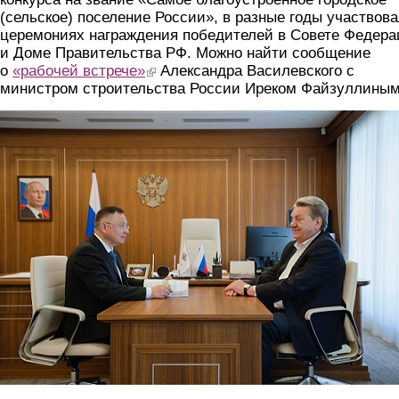
(сельское) поселение России», в разные годы участвова
церемониях награждения победителей в Совете Федер
и Доме Правительства РФ. Можно найти сообщение
о
«рабочей встрече»
(link is external)
Александра Василевского с
министром строительства России Иреком Файзуллиным
foto2.jpg