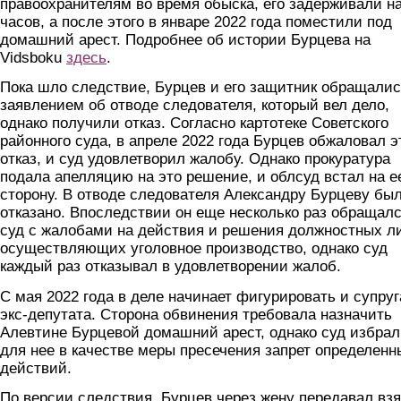
правоохранителям во время обыска, его задерживали на
часов, а после этого в январе 2022 года поместили под
домашний арест. Подробнее об истории Бурцева на
Vidsboku
здесь
.
Пока шло следствие, Бурцев и его защитник обращалис
заявлением об отводе следователя, который вел дело,
однако получили отказ. Согласно картотеке Советского
районного суда, в апреле 2022 года Бурцев обжаловал э
отказ, и суд удовлетворил жалобу. Однако прокуратура
подала апелляцию на это решение, и облсуд встал на е
сторону. В отводе следователя Александру Бурцеву бы
отказано. Впоследствии он еще несколько раз обращалс
суд с жалобами на действия и решения должностных л
осуществляющих уголовное производство, однако суд
каждый раз отказывал в удовлетворении жалоб.
С мая 2022 года в деле начинает фигурировать и супруг
экс-депутата. Сторона обвинения требовала назначить
Алевтине Бурцевой домашний арест, однако суд избрал
для нее в качестве меры пресечения запрет определенн
действий.
По версии следствия, Бурцев через жену передавал взя