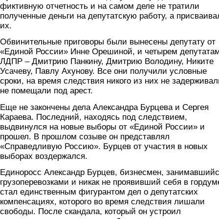
фиктивную отчетность и на самом деле не тратили
полученные деньги на депутатскую работу, а присваива
их.
Обвинительные приговоры были вынесены депутату от
«Единой России» Инне Орешиной, и четырем депутатам
ЛДПР – Дмитрию Панкину, Дмитрию Володину, Никите
Усачеву, Павлу Ахунову. Все они получили условные
сроки, на время следствия никого из них не задерживал
не помещали под арест.
Еще не закончены дела Александра Бурцева и Сергея
Караева. Последний, находясь под следствием,
выдвинулся на новые выборы от «Единой России» и
прошел. В прошлом созыве он представлял
«Справедливую Россию». Бурцев от участия в новых
выборах воздержался.
Единоросс Александр Бурцев, бизнесмен, занимавший
грузоперевозками и никак не проявивший себя в гордум
стал единственным фигурантом дел о депутатских
компенсациях, которого во время следствия лишали
свободы. После скандала, который он устроил