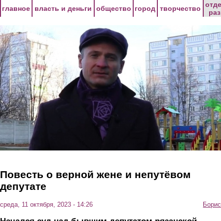
Перейти к основному содержанию
отд
главное
власть и деньги
общество
город
творчество
ра
Повесть о верной жене и непутёвом
депутате
среда, 11 октября, 2023 - 14:26
Борис