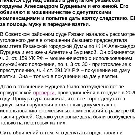
Начался суд над бывшим депутатом рязанской
гордумы Александром Бурцевым и его женой. Его
обвиняют в мошенничестве с депутатскими
компенсациями и попытке дать взятку следствию. Её
за помощь мужу в передаче взятки.
В Советском районном суде Рязани началось рассмотр
уголовного дела в отношении бывшего председателя
комитета Рязанской городской Думы по ЖКХ Александр
Бурцева и его жены Алевтины Бурцевой. Он обвиняется
ч. 3, ст. 159 УК РФ – мошенничество с использованием
служебного положения, по ч. 3 ст. 30 - приготовление к
преступлению, ч. 4 ст. 291 УК РФ – покушение на дачу
взятки. Она – только в покушении на дачу взятки.
Дело в отношении Бурцева было возбуждено после
прокурорской
проверки
, проводившейся в гордуме в 202
году. Прокуратура выявила, что все сорок депутатов
допустили нарушения в отчетных документах по
использованию ежемесячных компенсаций в размере 6
тысяч рублей. Однако уголовные дела были возбужден
только на некоторых из них.
Суть обвинений в том, что депутаты представляли