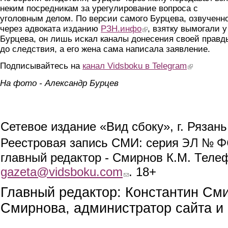
неким посредникам за урегулирование вопроса с
уголовным делом. По версии самого Бурцева, озвученн
через адвоката изданию
РЗН.инфо
(link is external)
, взятку вымогали у
Бурцева, он лишь искал каналы донесения своей правд
до следствия, а его жена сама написала заявление.
Подписывайтесь на
канал Vidsboku в Telegram
(link is extern
На фото - Александр Бурцев
Сетевое издание «Вид сбоку», г. Рязан
ЭЛ № ФС
Реестровая запись СМИ: серия
главный редактор - Смирнов К.М. Телефо
gazeta@vidsboku.com
(link sends e-mail)
. 18+
Главный редактор: Константин См
Смирнова, администратор сайта и 