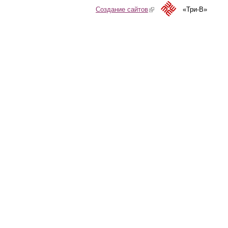
Создание сайтов
(link is external)
«Три-В»