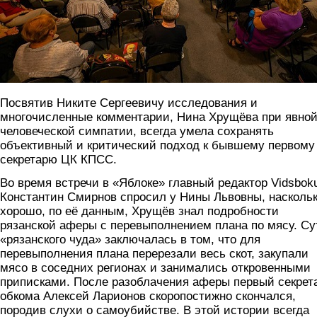
Посвятив Никите Сергеевичу исследования и
многочисленные комментарии, Нина Хрущёва при явно
человеческой симпатии, всегда умела сохранять
объективный и критический подход к бывшему первому
секретарю ЦК КПСС.
Во время встречи в «Яблоке» главный редактор Vidsbok
Константин Смирнов спросил у Нины Львовны, насколь
хорошо, по её данным, Хрущёв знал подробности
рязанской аферы с перевыполнением плана по мясу. Су
«рязанского чуда» заключалась в том, что для
перевыполнения плана перерезали весь скот, закупали
мясо в соседних регионах и занимались откровенными
приписками. После разоблачения аферы первый секрет
обкома Алексей Ларионов скоропостижно скончался,
породив слухи о самоубийстве. В этой истории всегда