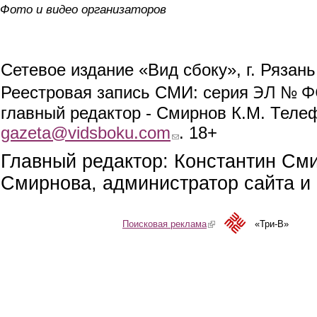
Фото и видео организаторов
Сетевое издание «Вид сбоку», г. Рязан
ЭЛ № ФС
Реестровая запись СМИ: серия
главный редактор - Смирнов К.М. Телефо
gazeta@vidsboku.com
(link sends e-mail)
. 18+
Главный редактор: Константин См
Смирнова, администратор сайта и 
Поисковая реклама
(link is external)
«Три-В»