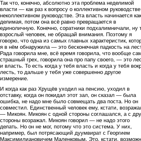
Так что, конечно, абсолютно эта проблема неделимой
власти — как раз к вопросу о коллективном руководств
неколлективном руководстве. Эта власть начинается ка
делимая, потом она всё равно превращается в
единоличную. Конечно, соратники подхалимничали, ну 
взрослый человек, не обращай внимания. Поэтому я
говорю, что одна из самых главных характеристик, кото
я в нём обнаружила — это бесконечная падкость на лес
Рада говорила мне, всё время говорила, что вообще са
страшный грех, говорила она про папу своего, — это ле
и власть. То есть когда у тебя власть и когда у тебя вок
лесть, то дальше у тебя уже совершенно другое
измерение.
И когда как раз Хрущёв уходил на пенсию, уходил в
отставку, когда он покидал этот зал, он сказал — была
ошибка, не надо мне было совмещать два поста. Но он
совместил. Единственный человек ему, кстати, возража
— Микоян. Микоян с одной стороны соглашался, а с др
стороны возражал. Микоян говорил — не надо этого
делать. Но он не мог, потому что это система. У них,
например, был потрясающий дуумвират с Георгием
Максимилиановичем Маленковым. Это, кстати, возможн