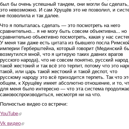
был бы очень успешный тандем, они могли бы сделать,
это невозможно. И сам Хрущёв это не позволил, и сист
не позволила и так далее.
Что я попыталась сделать — это посмотреть на него
сравнительно... я не могу быть совсем объективна... но
сравнительно объективно посмотреть, какая у нас систе
У меня там даже есть цитата из бывшего посла Римско
империи Герберштейна, который говорит (Мединский б
возмутился мной, что я цитирую таких давних врагов
русского народа), что не совсем понятно, русский народ
такой жестокий и так всё это терпит, потому что это нар
такой, или царь такой жестокий и такой деспот, что
русскому народу это всё приходится терпеть. Так что эт
общем, к Хрущёву имеет абсолютно отношение, и то, ч
для меня было интересно — что эта система продолжа
самовоспроизводиться, несмотря ни на что.
Полностью видео со встречи:
YouTube
(link is external)
Vk видео
(link is external)