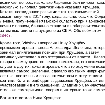
возникает вопрос, насколько Ларионов был виноват сам,
насколько выполнял фантазийные указания Хрущёва.
Кстати, неожиданное развитие этот трагикомический
сюжет получил в 2017 году, когда выяснилось, что Орде
Ленина, полученный Рязанской областью при Ларионове
почин с планом, банально стащили из облправительства
затем выставили на аукционе из США. Обо всём этом
здесь
.
Кроме того, Vidsboku попросил Нину Хрущёву
прокомментировать слова Александра Шелепина, котор
занимал влиятельные позиции при Хрущёве, а затем
активно участвовал в его отстранении от власти. Шелеп
говоря о самоуправстве первого секретаря, его нежелан
слушать других, констатировал, что это окружение вожд
включая самого Шелепина, сделало его таким неприкры
лестью, постоянным соглашательством и отсутствием
критики. Кстати, ещё один выдвиженец Хрущёва, актив
участвовавший в его смещении, Владимир Семичастны
столь же самокритично говорил в интервью то же самое
Вот что ответила Нина Хрущёва: