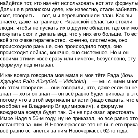
найдётся тот, кто начнёт использовать вот эти формулы
Дальше в рязанском деле, как известно, стали забивать
скот, говорить — вот, мы перевыполнили план. Как вы
знаете, даже на границе с Рязанской областью стояли
люди, чтобы не пускать их в другие области, где они м
покупать скот и делать вид, что у них его больше. То ес
всё это очковтирательство, конечно, системное, оно
происходило раньше, оно происходило тогда, оно
происходит сейчас, конечно, оно системное. Но и он
своими этими «всё сразу или ничего», безусловно, эту
формулу подпитывал.
И как всегда говорила моя мама и моя тётя Рада (
дочь
Хрущёва Рада Аджубей –
Vidsboku
) — мы с ними мног
об этом говорили — они говорили, что, даже если он не
знал — хотя он знал — он всё равно будет виноват в эт
потому что в этой вертикали власти (надо сказать, что 
изобрёл не Владимир Владимирович), в формуле
вождизма всегда будет так. Он не приказал арестовать
Имре Надя в 56-м году, ну не приказал, но всё равно это
останется за ним. В Новочеркасске это не был его прика
всё равно останется за ним Новочеркасск 62-го года.