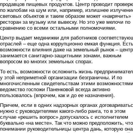
продавцов пищевых продуктов. Центр проводит проверк
по жалобам на шум или, например, излишнее излучени
световых объектов и таким образом может «накрячить»
ресторан за музыку или вывеску. Но это уже мелочи по
сравнению со всеми остальными полномочиями.
Центр выдает медкнижки для работников соответствую
отраслей – еще одна коррупционно емкая функция. Ест
возможности влияния даже на земельный рынок – центр
занимается санитарно-защитными зонами, важным
вопросом во многих земельных спорах.
То есть, возможности осложнить жизнь предпринимате
у этой неприметной организации безграничны. И по
многочисленным свидетельствам этими возможностям
ведомство госпожи Паненковой всегда активно
пользовалось (впрочем, как и до ее назначения).
Причем, если в одних надзорных органах договаривать
нужно с руководителями какого-либо ранга, то в этом
случае «решить вопрос» допускалось с исполнителем
буквально «на месте». Так что можно предположить, что
понимании руководительницы центра дань, которую она