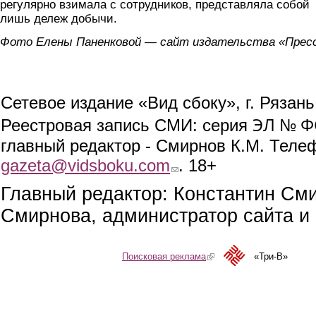
регулярно взимала с сотрудников, представляла собой
лишь дележ добычи.
Фото Елены Паненковой — сайт издательства «Прес
Сетевое издание «Вид сбоку», г. Рязан
ЭЛ № ФС
Реестровая запись СМИ: серия
главный редактор - Смирнов К.М. Телефо
gazeta@vidsboku.com
(link sends e-mail)
. 18+
Главный редактор: Константин См
Смирнова, администратор сайта и 
Поисковая реклама
(link is external)
«Три-В»