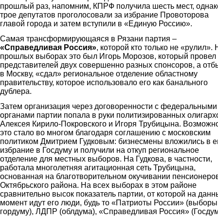
прошлый раз, напомним, КПРФ получила шесть мест, однак
трое депутатов проголосовали за избрание Провоторова
главой города и затем вступили в «Единую Россию».
Самая трансформирующаяся в Рязани партия –
«Справедливая Россия»
, которой кто только не «рулил». 
прошлых выборах это был Игорь Морозов, который провел
представителей двух совершенно разных спонсоров, а отб
в Москву, «сдал» региональное отделение областному
правительству, которое использовало его как банального
дублера.
Затем организация через договоренности с федеральными
органами партии попала в руки политизированных олигарх
Алексея Кирило-Покровского и Игоря Трубицына. Возможно
это стало во многом благодаря соглашению с московским
политиком Дмитрием Гудковым: бизнесмены вложились в е
избрание в Госдуму и получили на откуп региональное
отделение для местных выборов. На Гудкова, в частности,
работала многолетняя агитационная сеть Трубицына,
основанная на благотворительном окучивании пенсионеро
Октябрьского района. На всех выборах в этом районе
сравнительно высок показатель партии, от которой на данн
момент идут его люди, будь то «Патриоты России» (выборы
гордуму), ЛДПР (облдума), «Справедливая Россия» (Госдум