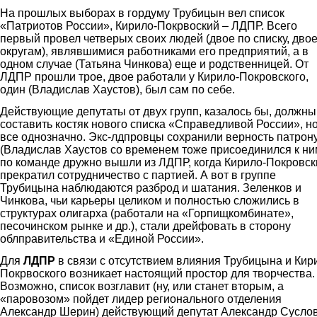
На прошлых выборах в гордуму Трубицын вел список
«Патриотов России», Кирило-Покрвоский – ЛДПР. Всего
первый провел четверых своих людей (двое по списку, двое
округам), являвшимися работниками его предприятий, а в
одном случае (Татьяна Чинкова) еще и родственницей. От
ЛДПР прошли трое, двое работали у Кирило-Покровского,
один (Владислав Хаустов), был сам по себе.
Действующие депутаты от двух групп, казалось бы, должны
составить костяк нового списка «Справедливой России», но
все однозначно. Экс-лдпровцы сохранили верность патрон
(Владислав Хаустов со временем тоже присоединился к ни
по команде дружно вышли из ЛДПР, когда Кирило-Покровск
прекратил сотрудничество с партией. А вот в группе
Трубицына наблюдаются разброд и шатания. Зеленков и
Чинкова, чьи карьеры целиком и полностью сложились в
структурах олигарха (работали на «Горпищкомбинате»,
песочинском рынке и др.), стали дрейфовать в сторону
облправительства и «Единой России».
Для
ЛДПР
в связи с отсутствием влияния Трубицына и Кир
Покрвоского возникает настоящий простор для творчества.
Возможно, список возглавит (ну, или станет вторым, а
«паровозом» пойдет лидер регионального отделения
Александр Шерин) действующий депутат Александр Суслов