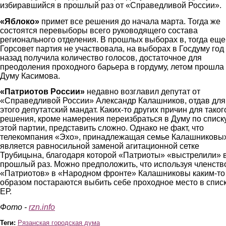
избиравшийся в прошлый раз от «Справедливой России».
«Яблоко»
примет все решения до начала марта. Тогда же
состоятся перевыборы всего руководящего состава
регионального отделения. В прошлых выборах в, тогда еще
Горсовет партия не участвовала, на выборах в Госдуму год
назад получила количество голосов, достаточное для
преодоления проходного барьера в гордуму, летом прошла
Думу Касимова.
«Патриотов России»
недавно возглавил депутат от
«Справедливой России» Александр Калашников, отдав для
этого депутатский мандат. Каких-то других причин для таког
решения, кроме намерения переизбраться в Думу по списк
этой партии, представить сложно. Однако не факт, что
телекомпания «Эхо», принадлежащая семье Калашниковых
является равносильной заменой агитационной сетке
Трубицына, благодаря которой «Патриоты» «выстрелили» 
прошлый раз. Можно предположить, что используя членств
«Патриотов» в «Народном фронте» Калашниковы каким-то
образом постараются выбить себе проходное место в спис
ЕР.
Фото -
rzn.info
Теги:
Рязанская городская дума