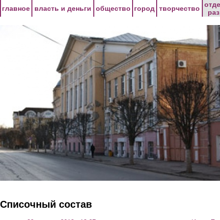
Перейти к основному содержанию
отд
главное
власть и деньги
общество
город
творчество
ра
Списочный состав