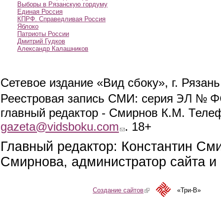
Выборы в Рязанскую гордуму
Единая Россия
КПРФ. Справедливая Россия
Яблоко
Патриоты России
Дмитрий Гудков
Александр Калашников
Сетевое издание «Вид сбоку», г. Рязан
ЭЛ № ФС
Реестровая запись СМИ: серия
главный редактор - Смирнов К.М. Телефо
gazeta@vidsboku.com
(link sends e-mail)
. 18+
Главный редактор: Константин См
Смирнова, администратор сайта и 
Создание сайтов
(link is external)
«Три-В»