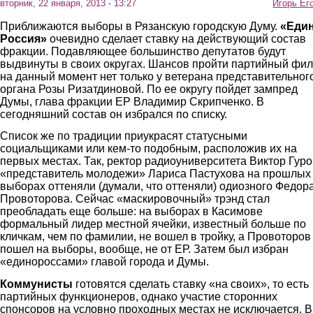
вторник, 22 января, 2013 - 13:27
Игорь Ег
Приближаются выборы в Рязанскую городскую Думу.
«Еди
Россия»
очевидно сделает ставку на действующий состав
фракции. Подавляющее большинство депутатов будут
выдвинуты в своих округах. Шансов пройти партийный фил
на данный момент нет только у ветерана представительног
органа Розы Ризатдиновой. По ее округу пойдет зампред
Думы, глава фракции ЕР Владимир Скрипченко. В
сегодняшний состав он избрался по списку.
Список же по традиции приукрасят статусными
социальщиками или кем-то подобным, расположив их на
первых местах. Так, ректор радиоуниверситета Виктор Гуро
«представитель молодежи» Лариса Пастухова на прошлых
выборах оттеняли (думали, что оттеняли) одиозного Федор
Провоторова. Сейчас «маскировочный» трэнд стал
преобладать еще больше: на выборах в Касимове
формальный лидер местной ячейки, известный больше по
кличкам, чем по фамилии, не вошел в тройку, а Провоторов
пошел на выборы, вообще, не от ЕР. Затем был избран
«единороссами» главой города и Думы.
Коммунисты
готовятся сделать ставку «на своих», то есть
партийных функционеров, однако участие сторонних
спонсоров на условно проходных местах не исключается. В