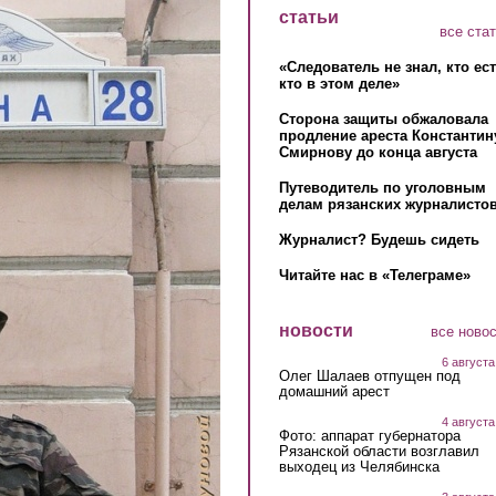
статьи
все ста
«Следователь не знал, кто ес
кто в этом деле»
Сторона защиты обжаловала
продление ареста Константин
Смирнову до конца августа
Путеводитель по уголовным
делам рязанских журналистов
Журналист? Будешь сидеть
Читайте нас в «Телеграме»
новости
все ново
6 августа
Олег Шалаев отпущен под
домашний арест
4 августа
Фото: аппарат губернатора
Рязанской области возглавил
выходец из Челябинска