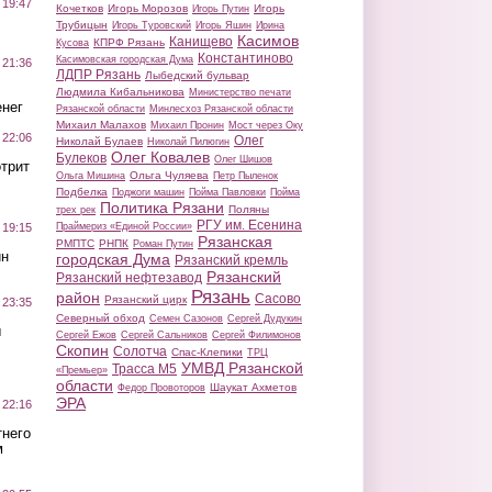
 19:47
Кочетков
Игорь Морозов
Игорь
Игорь Путин
Трубицын
Игорь Туровский
Игорь Яшин
Ирина
Касимов
Канищево
КПРФ Рязань
Кусова
Константиново
Касимовская городская Дума
 21:36
ЛДПР Рязань
Лыбедский бульвар
Людмила Кибальникова
Министерство печати
нег
Рязанской области
Минлесхоз Рязанской области
Михаил Малахов
Михаил Пронин
Мост через Оку
 22:06
Олег
Николай Булаев
Николай Пилюгин
Олег Ковалев
Булеков
Олег Шишов
трит
Ольга Чуляева
Ольга Мишина
Петр Пыленок
Подбелка
Поджоги машин
Пойма Павловки
Пойма
Политика Рязани
Поляны
трех рек
РГУ им. Есенина
Праймериз «Единой России»
 19:15
Рязанская
РМПТС
РНПК
Роман Путин
ин
городская Дума
Рязанский кремль
Рязанский
Рязанский нефтезавод
Рязань
район
Сасово
Рязанский цирк
 23:35
Северный обход
Семен Сазонов
Сергей Дудукин
ы
Сергей Ежов
Сергей Сальников
Сергей Филимонов
Скопин
Солотча
Спас-Клепики
ТРЦ
УМВД Рязанской
Трасса М5
«Премьер»
области
Шаукат Ахметов
Федор Провоторов
ЭРА
 22:16
тнего
м