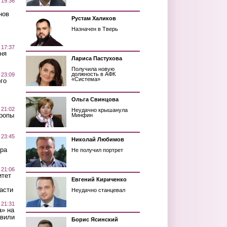
 19:36
нов
Рустам Халиков
Назначен в Тверь
 17:37
ня
Лариса Пастухова
Получила новую
должность в АФК
 23:09
«Система»
го
Ольга Свинцова
 21:02
Неудачно крышанула
Тропы
Минфин
 23:45
Николай Любимов
ра
Не получил портрет
 21:06
итет
Евгений Кириченко
асти
Неудачно станцевал
 21:31
а» на
авили
Борис Ясинский