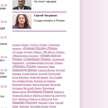
Не понят народом
 22:34
мове
Сергей Чиграков
Создал интригу в Рязани
 19:25
вода
 21:07
осили
«Атрон» Рязань
«Глобус» Рязань
«Городские
«Единая Россия» Рязань
проекты»
«Лучшие друзья» Рязань
«М5 Молл» Рязань
«Новая газета»
«Мещерская сторона»
 23:13
Рязань
«Сбербанк» Рязань
«Северная
нс»
компания»
«Справедливая Россия» Рязань
«Яблоко» Рязань
Александр Чайка
Александр Шерин
 21:32
Андрей
Алексей Фролов
что
Кашаев
Андрей Петруцкий
Андрей Красов
более
Аркадий Фомин
Антон Воробьев
Арт-Лужайка
Арт-лужайка Рязань
Беженцы из Украины
Валерий Рюмин
Виталий
Виктор Малюгин
 21:04
Артемов
Виталий Ларин
Владимир
Водоканал Рязани
Мимоглядов
Выборы в
Рязанской области
Выборы в Рязанскую городскую
тся
Думу
Выборы в Рязанскую областную Думу
Дашково-Песочня
Дмитрий Гудков
Евгений
Заборье
Игорь
Зызин
Застройка Рязани