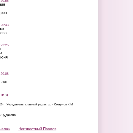
 20:55
ния
трен
 20:43
ке
оево
 23:25
ы
и
июня
 20:08
 лет
сти
20 г.
Учредитель, главный редактор - Смирнов К.М.
а Чудакова.
нала»
Неизвестный Павлов