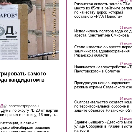
3 августа
Рязанская область заняла 73-е
место из 85-ти в рейтинге регио
по качеству дорог, который
составило «РИА Новости»
31 июля
Исполнилось полтора года со д
ареста Константина Смирнова
29 июля
Стало известно об аресте перво
замминистра здравоохранения
Рязанской области
27 июля
Начинается благоустройство «
Паустовского» в Солотче
трировать самого
ода кандидатом в
25 июля
Прокуратура нашла нарушения
режима охраны Сегденского озе
24 июля
Облправительство создаст ком
ff
(link is external)
, зарегистрирован
по территориальной обороне и
защите объектов Рязанской обл
 Думы по округу № 20 от партии
 принял в пятницу, 16 августа.
23 июля
Здание бывшего «Детского мир
гистрации, в связи с
улице Соборной в Рязани выст
днако облизбирком решение
на торги
а не уведомила кандидата о