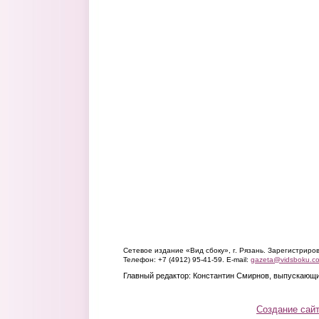
Сетевое издание «Вид сбоку», г. Рязань. Зарегистрир
Телефон: +7 (4912) 95-41-59. E-mail:
gazeta@vidsboku.c
Главный редактор: Константин Смирнов, выпускающи
Создание сай