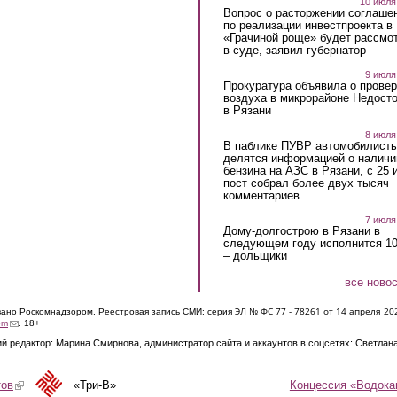
10 июля
Вопрос о расторжении соглаше
по реализации инвестпроекта в
«Грачиной роще» будет рассмо
в суде, заявил губернатор
9 июля
Прокуратура объявила о провер
воздуха в микрорайоне Недост
в Рязани
8 июля
В паблике ПУВР автомобилист
делятся информацией о наличи
бензина на АЗС в Рязани, с 25 
пост собрал более двух тысяч
комментариев
7 июля
Дому-долгострою в Рязани в
следующем году исполнится 10
– дольщики
все ново
ЭЛ № ФС 77 - 7826
1 от 14 апреля 20
овано Роскомнадзором. Реестровая запись СМИ: серия
(link sends e-mail)
om
. 18+
й редактор: Марина Смирнова, администратор сайта и аккаунтов в соцсетях: Светлан
Концессия «Водока
тов
(link is external)
«Три-В»