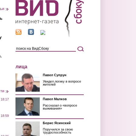
тьи
ть
у
.
лица
Павел Супрун
Увидел логику в вопросе
жителей
сти
Павел Малков
 18:17
Рассказал о «вопросе
выживания»
 18:59
Борис Ясинский
Поручился за свою
трудоспособность