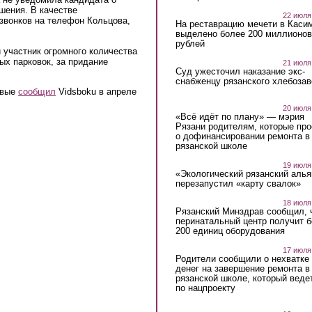
шения. В качестве
22 июля
звонков на телефон Кольцова,
На реставрацию мечети в Каси
выделено более 200 миллионов
рублей
и участник огромного количества
ых парковок, за придание
21 июля
Суд ужесточил наказание экс-
снабженцу рязанского хлебоза
рвые
сообщил
Vidsboku в апреле
20 июля
«Всё идёт по плану» — мэрия
Рязани родителям, которые пр
о дофинансировании ремонта в
рязанской школе
19 июля
«Экологический рязанский алья
перезапустил «карту свалок»
18 июля
Рязанский Минздрав сообщил, 
перинатальный центр получит 
200 единиц оборудования
17 июля
Родители сообщили о нехватке
денег на завершение ремонта в
рязанской школе, который веде
по нацпроекту