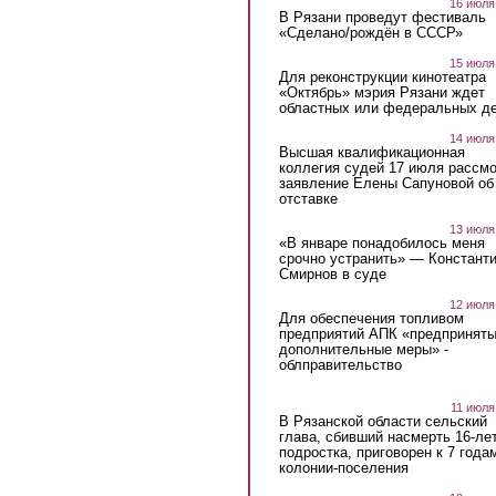
16 июля
В Рязани проведут фестиваль
«Сделано/рождён в СССР»
15 июля
Для реконструкции кинотеатра
«Октябрь» мэрия Рязани ждет
областных или федеральных де
14 июля
Высшая квалификационная
коллегия судей 17 июля рассмо
заявление Елены Сапуновой об
отставке
13 июля
«В январе понадобилось меня
срочно устранить» — Констант
Смирнов в суде
12 июля
Для обеспечения топливом
предприятий АПК «предпринят
дополнительные меры» -
облправительство
11 июля
В Рязанской области сельский
глава, сбивший насмерть 16-ле
подростка, приговорен к 7 года
колонии-поселения