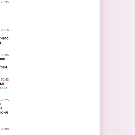
 23:35
ы
 22:16
тнего
м
 20:55
ния
трен
 20:43
ке
оево
 23:25
ы
и
июня
 20:08