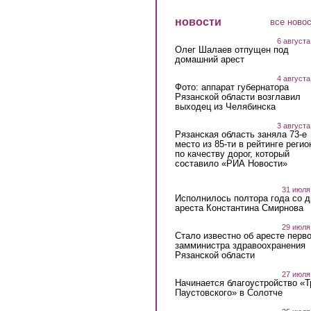
новости
все ново
6 августа
Олег Шалаев отпущен под
домашний арест
4 августа
Фото: аппарат губернатора
Рязанской области возглавил
выходец из Челябинска
3 августа
Рязанская область заняла 73-е
место из 85-ти в рейтинге регио
по качеству дорог, который
составило «РИА Новости»
31 июля
Исполнилось полтора года со д
ареста Константина Смирнова
29 июля
Стало известно об аресте перво
замминистра здравоохранения
Рязанской области
27 июля
Начинается благоустройство «
Паустовского» в Солотче