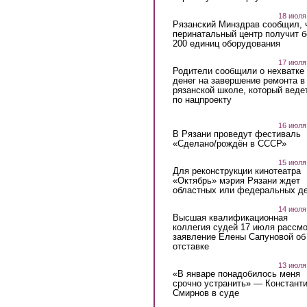
18 июля
Рязанский Минздрав сообщил, 
перинатальный центр получит 
200 единиц оборудования
17 июля
Родители сообщили о нехватке
денег на завершение ремонта в
рязанской школе, который веде
по нацпроекту
16 июля
В Рязани проведут фестиваль
«Сделано/рождён в СССР»
15 июля
Для реконструкции кинотеатра
«Октябрь» мэрия Рязани ждет
областных или федеральных де
14 июля
Высшая квалификационная
коллегия судей 17 июля рассмо
заявление Елены Сапуновой об
отставке
13 июля
«В январе понадобилось меня
срочно устранить» — Констант
Смирнов в суде