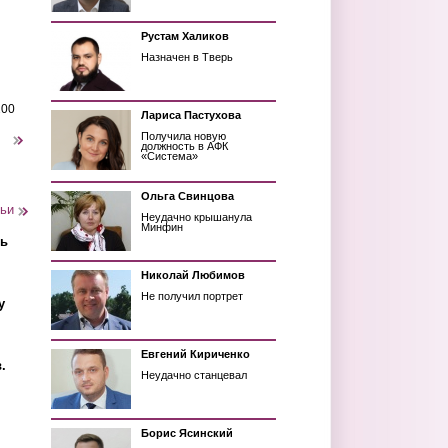
Рустам Халиков
Назначен в Тверь
200
Лариса Пастухова
Получила новую
следующая ›
должность в АФК
«Система»
Ольга Свинцова
тьи
Неудачно крышанула
Минфин
ть
Николай Любимов
Не получил портрет
у
Евгений Кириченко
.
Неудачно станцевал
Борис Ясинский