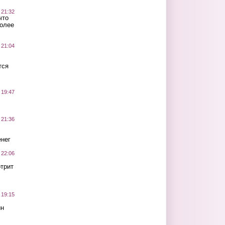
 21:32
что
более
 21:04
тся
 19:47
 21:36
нег
 22:06
трит
 19:15
ин