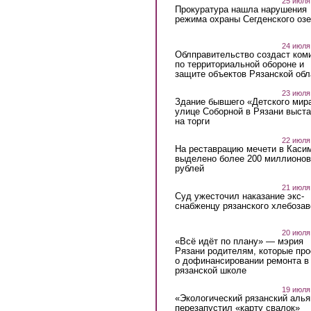
25 июля
Прокуратура нашла нарушения
режима охраны Сегденского озе
24 июля
Облправительство создаст ком
по территориальной обороне и
защите объектов Рязанской обл
23 июля
Здание бывшего «Детского мир
улице Соборной в Рязани выст
на торги
22 июля
На реставрацию мечети в Каси
выделено более 200 миллионов
рублей
21 июля
Суд ужесточил наказание экс-
снабженцу рязанского хлебоза
20 июля
«Всё идёт по плану» — мэрия
Рязани родителям, которые пр
о дофинансировании ремонта в
рязанской школе
19 июля
«Экологический рязанский алья
перезапустил «карту свалок»