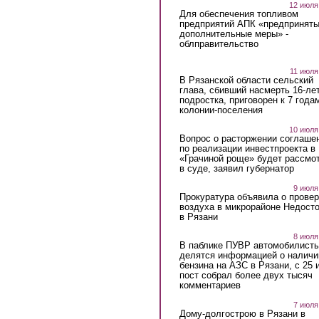
12 июля
Для обеспечения топливом
предприятий АПК «предпринят
дополнительные меры» -
облправительство
11 июля
В Рязанской области сельский
глава, сбивший насмерть 16-ле
подростка, приговорен к 7 года
колонии-поселения
10 июля
Вопрос о расторжении соглаше
по реализации инвестпроекта в
«Грачиной роще» будет рассмо
в суде, заявил губернатор
9 июля
Прокуратура объявила о провер
воздуха в микрорайоне Недост
в Рязани
8 июля
В паблике ПУВР автомобилист
делятся информацией о наличи
бензина на АЗС в Рязани, с 25 
пост собрал более двух тысяч
комментариев
7 июля
Дому-долгострою в Рязани в