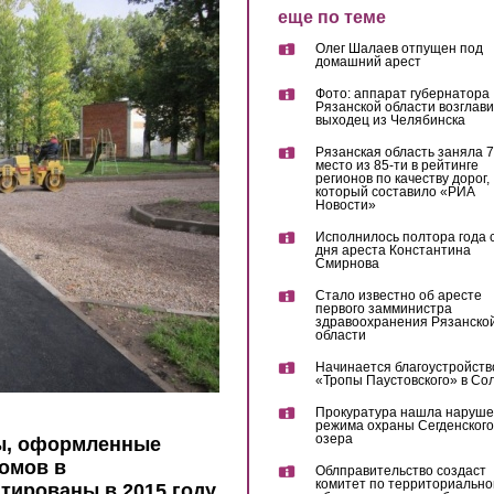
еще по теме
Олег Шалаев отпущен под
домашний арест
Фото: аппарат губернатора
Рязанской области возглав
выходец из Челябинска
Рязанская область заняла 7
место из 85-ти в рейтинге
регионов по качеству дорог,
который составило «РИА
Новости»
Исполнилось полтора года 
дня ареста Константина
Смирнова
Стало известно об аресте
первого замминистра
здравоохранения Рязанско
области
Начинается благоустройств
«Тропы Паустовского» в Со
Прокуратура нашла наруш
режима охраны Сегденского
озера
ы, оформленные
омов в
Облправительство создаст
комитет по территориально
тированы в 2015 году