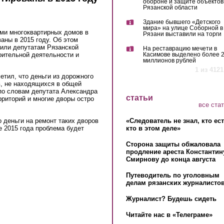
обороне и защите объектов
Рязанской области
Здание бывшего «Детского
мира» на улице Соборной в
ми многоквартирных домов в
Рязани выставили на торги
аны в 2015 году. Об этом
или депутатам Рязанской
На реставрацию мечети в
оительной деятельности и
Касимове выделено более 
миллионов рублей
1 из 4121
тил, что деньги из дорожного
, не находящихся в общей
по словам депутата Александра
статьи
риторий и многие дворы остро
все ста
«Следователь не знал, кто ес
 деньги на ремонт таких дворов
кто в этом деле»
е 2015 года проблема будет
Сторона защиты обжаловала
продление ареста Константин
Смирнову до конца августа
Путеводитель по уголовным
делам рязанских журналистов
Журналист? Будешь сидеть
Читайте нас в «Телеграме»