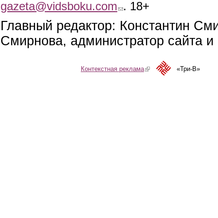
gazeta@vidsboku.com
(link sends e-mail)
. 18+
Главный редактор: Константин См
Смирнова, администратор сайта и 
Контекстная реклама
(link is external)
«Три-В»