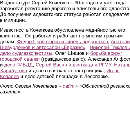
В адвокатуре Сергей Кочетков с 90-х годов и уже тогда
заработал репутацию дорогого и влиятельного адвоката
До получения адвокатского статуса работал следовате
в милиции.
Известность Кочеткова обусловлена медийностью его
клиентов. Он работал и работает по многим громким
делам:
Федор Провоторов и гибель подростков
,
Анатол
Шевурденков и автосалон «Евразия»
,
Николай Тяжлов 
дело судмеэкспертизы
, Олег Шишов и
борьба вокруг
городской свалки
(гражданское дело), Александр Алфос
и
дело ГИБДД
,
Сергей Васин и взятка для РГМУ
,
Натал
Харибутова
и дело о взятках от застройщика,
Игорь
Ковалев
и дело детской площадки в Лесопарке.
Фото Сергея Кочеткова –
сайт
(link is external)
«Областной рязанск
газеты»