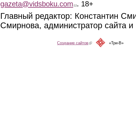
gazeta@vidsboku.com
(link sends e-mail)
. 18+
Главный редактор: Константин См
Смирнова, администратор сайта и 
Создание сайтов
(link is external)
«Три-В»