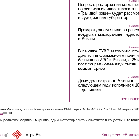
10 июля
Вопрос о расторжении соглаше
по реализации инвестпроекта в
«Грачиной роще» будет рассмо
в суде, заявил губернатор
9 июля
Прокуратура объявила о провер
воздуха в микрорайоне Недост
в Рязани
8 июля
В паблике ПУВР автомобилист
делятся информацией о наличи
бензина на АЗС в Рязани, с 25 
пост собрал более двух тысяч
комментариев
7 июля
Дому-долгострою в Рязани в
следующем году исполнится 10
– дольщики
все ново
ЭЛ № ФС 77 - 7826
1 от 14 апреля 20
овано Роскомнадзором. Реестровая запись СМИ: серия
(link sends e-mail)
om
. 18+
й редактор: Марина Смирнова, администратор сайта и аккаунтов в соцсетях: Светлан
Концессия «Водока
тов
(link is external)
«Три-В»