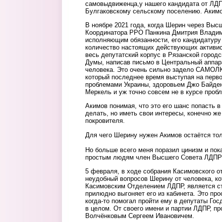
самовыдвиженца,у нашего кандидата от ЛДП
Булгаковскому сельскому поселению. Акимов
В ноябре 2021 года, когда Шерин через Выс
Координатора РРО Панкина Дмитрия Владим
исполняющим обязанности, его кандидатуру
количество настоящих действующих активи
весь депутатский корпус в Рязанской город
Думы, написав письмо в Центральный аппара
человека. Это очень сильно задело САМОЛ
который последнее время выступая на перво
проблемами Украины, здоровьем Джо Байден
Меркель и уж точно совсем не в курсе проб
Акимов понимая, что это его шанс попасть в
делать, но иметь свои интересы, конечно ж
покровителя.
Для чего Шерину нужен Акимов остаётся то
Но больше всего меня поразил цинизм и пока
простым людям член Высшего Совета ЛДПР 
5 февраля, в ходе собрания Касимовского о
неудобный вопросов Шерину от человека, ко
Касимовским Отделением ЛДПР, является с
прилюдно выгоняет его из кабинета. Это прос
когда-то помогал пройти ему в депутаты Го
в целом. От своего имени и партии ЛДПР, п
Волчёнковым Сергеем Ивановичем.