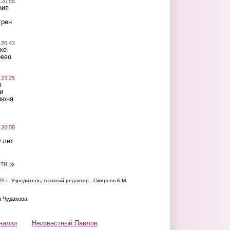
 20:55
ния
трен
 20:43
ке
оево
 23:25
ы
и
июня
 20:08
 лет
сти
20 г.
Учредитель, главный редактор - Смирнов К.М.
а Чудакова.
нала»
Неизвестный Павлов