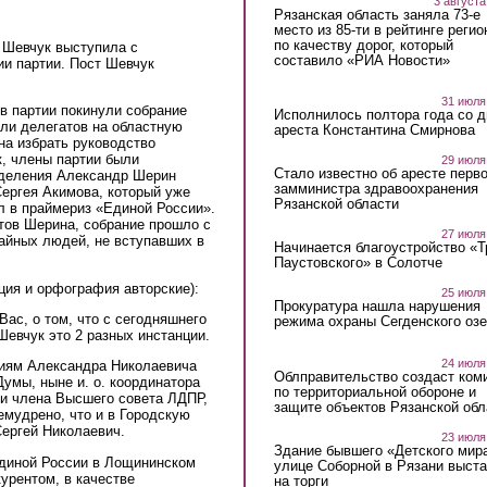
3 августа
Рязанская область заняла 73-е
место из 85-ти в рейтинге регио
по качеству дорог, который
 Шевчук выступила с
составило «РИА Новости»
ии партии. Пост Шевчук
31 июля
в партии покинули собрание
Исполнилось полтора года со д
али делегатов на областную
ареста Константина Смирнова
на избрать руководство
к, члены партии были
29 июля
Стало известно об аресте перво
отделения Александр Шерин
замминистра здравоохранения
Сергея Акимова, который уже
Рязанской области
л в праймериз «Единой России».
тов Шерина, собрание прошло с
27 июля
айных людей, не вступавших в
Начинается благоустройство «
Паустовского» в Солотче
ция и орфография авторские):
25 июля
Прокуратура нашла нарушения
ас, о том, что с сегодняшнего
режима охраны Сегденского озе
евчук это 2 разных инстанции.
24 июля
циям Александра Николаевича
Облправительство создаст ком
умы, ныне и. о. координатора
по территориальной обороне и
и члена Высшего совета ЛДПР,
защите объектов Рязанской обл
мудрено, что и в Городскую
Сергей Николаевич.
23 июля
Здание бывшего «Детского мир
Единой России в Лощининском
улице Соборной в Рязани выст
урентом, в качестве
на торги