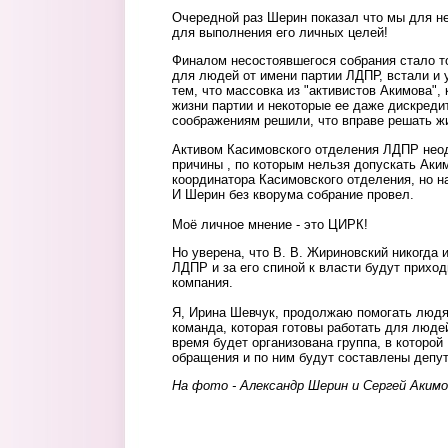
Очередной раз Шерин показал что мы для не
для выполнения его личных целей!
Финалом несостоявшегося собрания стало т
для людей от имени партии ЛДПР, встали и 
тем, что массовка из "активистов Акимова",
жизни партии и некоторые ее даже дискредит
соображениям решили, что вправе решать жи
Активом Касимовского отделения ЛДПР нео
причины , по которым нельзя допускать Аки
координатора Касимовского отделения, но н
И Шерин без кворума собрание провел.
Моё личное мнение - это ЦИРК!
Но уверена, что В. В. Жириновский никогда 
ЛДПР и за его спиной к власти будут приход
компания.
Я, Ирина Шевчук, продолжаю помогать людя
команда, которая готовы работать для люде
время будет организована группа, в которой
обращения и по ним будут составлены депут
На фото - Александр Шерин и Сергей Акимо