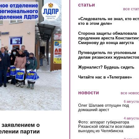
статьи
все ста
«Следователь не знал, кто ес
кто в этом деле»
Сторона защиты обжаловала
продление ареста Константин
Смирнову до конца августа
Путеводитель по уголовным
делам рязанских журналистов
Журналист? Будешь сидеть
Читайте нас в «Телеграме»
новости
все ново
6 августа
Олег Шалаев отпущен под
домашний арест
4 августа
Фото: аппарат губернатора
 заявлением о
Рязанской области возглавил
выходец из Челябинска
елении партии