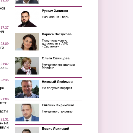
 19:36
нов
Рустам Халиков
Назначен в Тверь
 17:37
ня
Лариса Пастухова
Получила новую
должность в АФК
 23:09
«Система»
го
Ольга Свинцова
 21:02
Неудачно крышанула
Тропы
Минфин
 23:45
Николай Любимов
ра
Не получил портрет
 21:06
итет
Евгений Кириченко
асти
Неудачно станцевал
 21:31
а» на
авили
Борис Ясинский