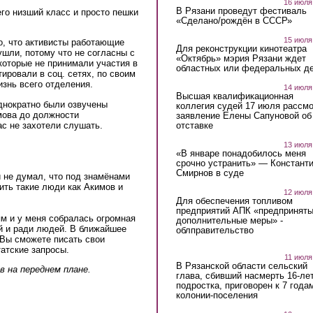
16 июля
В Рязани проведут фестиваль
го низший класс и просто пешки
«Сделано/рождён в СССР»
15 июля
о, что активисты работающие
Для реконструкции кинотеатра
ушли, потому что не согласны с
«Октябрь» мэрия Рязани ждет
 которые не принимали участия в
областных или федеральных де
ировали в соц. сетях, по своим
знь всего отделения.
14 июля
Высшая квалификационная
днократно были озвучены
коллегия судей 17 июля рассмо
мова до должности
заявление Елены Сапуновой об
ас не захотели слушать.
отставке
13 июля
«В январе понадобилось меня
срочно устранить» — Констант
Смирнов в суде
и не думал, что под знамёнами
ить такие люди как Акимов и
12 июля
Для обеспечения топливом
предприятий АПК «предпринят
м и у меня собралась огромная
дополнительные меры» -
й и ради людей. В ближайшее
облправительство
 Вы сможете писать свои
атские запросы.
11 июля
В Рязанской области сельский
в на переднем плане.
глава, сбивший насмерть 16-ле
подростка, приговорен к 7 года
колонии-поселения