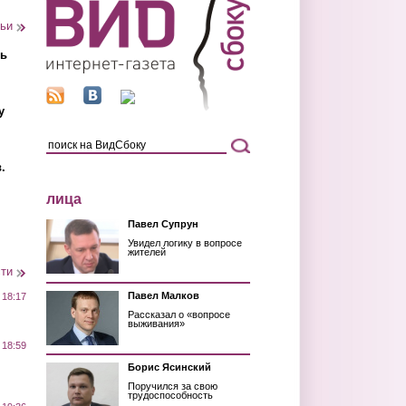
тьи
ть
у
.
лица
Павел Супрун
Увидел логику в вопросе
жителей
сти
Павел Малков
 18:17
Рассказал о «вопросе
выживания»
 18:59
Борис Ясинский
Поручился за свою
трудоспособность