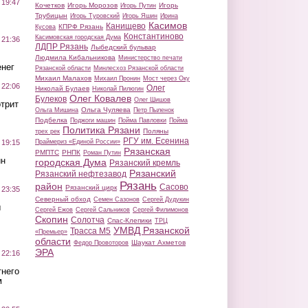
 19:47
Кочетков
Игорь Морозов
Игорь
Игорь Путин
Трубицын
Игорь Туровский
Игорь Яшин
Ирина
Касимов
Канищево
КПРФ Рязань
Кусова
Константиново
Касимовская городская Дума
 21:36
ЛДПР Рязань
Лыбедский бульвар
Людмила Кибальникова
Министерство печати
нег
Рязанской области
Минлесхоз Рязанской области
Михаил Малахов
Михаил Пронин
Мост через Оку
 22:06
Олег
Николай Булаев
Николай Пилюгин
Олег Ковалев
Булеков
Олег Шишов
трит
Ольга Чуляева
Ольга Мишина
Петр Пыленок
Подбелка
Поджоги машин
Пойма Павловки
Пойма
Политика Рязани
Поляны
трех рек
РГУ им. Есенина
Праймериз «Единой России»
 19:15
Рязанская
РМПТС
РНПК
Роман Путин
ин
городская Дума
Рязанский кремль
Рязанский
Рязанский нефтезавод
Рязань
район
Сасово
Рязанский цирк
 23:35
Северный обход
Семен Сазонов
Сергей Дудукин
ы
Сергей Ежов
Сергей Сальников
Сергей Филимонов
Скопин
Солотча
Спас-Клепики
ТРЦ
УМВД Рязанской
Трасса М5
«Премьер»
области
Шаукат Ахметов
Федор Провоторов
ЭРА
 22:16
тнего
м