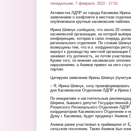
понедельник, 7 февраля, 2022 - 17:01
Активистка ЛДПР из города Касимова Ирина
заявлением о конфликте в местном отделен
опубликовали крупные касимовские паблики.
Ирина Шевчук сообщила, что около 20 члено
касимовской организации, на которой выбир
конференцию, которая в свою очередь долж
регионального отделения. По словам Шевчу
возмущены тем, что и.о. координатора рег
вернул к руководству местной организации 
занимал эту должность, но потом участвова
Кроме того, по мнению касимовских оппонен
нарушениями, а Акимов привел на него случ
партию.
Цитируем заявление Ирины Шевчук (пунктуа
– Я, Ирина Шевчук, хочу проинформировать В
дня Касимовское Отделение ЛДПР и Ирина Ш
По инициативе и настоятельным рекоменда
Шерина, бывшего депутат Государственной Д
Рязанского Регионального Отделения ЛДПР 
координатором Касимовского Отделение и не
Думу г. Касимова, будет продвинут Акимов 
Акимов ранее участвовал в праймеризе от 
сельском поселении. Также Акимов был конк