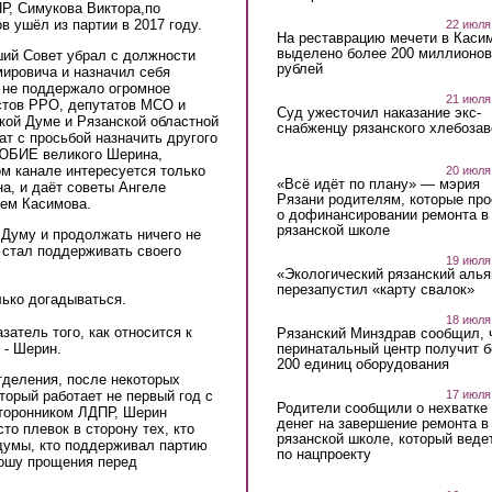
Р, Симукова Виктора,по
 ушёл из партии в 2017 году.
22 июля
На реставрацию мечети в Каси
выделено более 200 миллионов
ший Совет убрал с должности
рублей
ировича и назначил себя
 не поддержало огромное
21 июля
стов РРО, депутатов МСО и
Суд ужесточил наказание экс-
ской Думе и Рязанской областной
снабженцу рязанского хлебоза
т с просьбой назначить другого
ЮБИЕ великого Шерина,
м канале интересуется только
20 июля
«Всё идёт по плану» — мэрия
а, и даёт советы Ангеле
Рязани родителям, которые пр
лем Касимова.
о дофинансировании ремонта в
рязанской школе
 Думу и продолжать ничего не
е стал поддерживать своего
19 июля
«Экологический рязанский алья
перезапустил «карту свалок»
лько догадываться.
18 июля
затель того, как относится к
Рязанский Минздрав сообщил, 
перинатальный центр получит 
- Шерин.
200 единиц оборудования
тделения, после некоторых
17 июля
торый работает не первый год с
Родители сообщили о нехватке
торонником ЛДПР, Шерин
денег на завершение ремонта в
то плевок в сторону тех, кто
рязанской школе, который веде
сдумы, кто поддерживал партию
по нацпроекту
рошу прощения перед