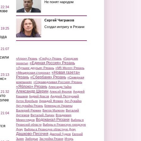
Не понят народом
 22:34
мове
Сергей Чиграков
Создал интригу в Рязани
 19:25
вода
 21:07
осили
«Атрон» Рязань
«Глобус» Рязань
«Городские
«Единая Россия» Рязань
проекты»
«Лучшие друзья» Рязань
«М5 Молл» Рязань
«Новая газета»
«Мещерская сторона»
 23:13
Рязань
«Сбербанк» Рязань
«Северная
нс»
компания»
«Справедливая Россия» Рязань
«Яблоко» Рязань
Александр Чайка
Александр Шерин
 21:32
Андрей
Алексей Фролов
что
Кашаев
Андрей Петруцкий
Андрей Красов
более
Аркадий Фомин
Антон Воробьев
Арт-Лужайка
Арт-лужайка Рязань
Беженцы из Украины
Валерий Рюмин
Виталий
Виктор Малюгин
 21:04
Артемов
Виталий Ларин
Владимир
Водоканал Рязани
Мимоглядов
Выборы в
Рязанской области
Выборы в Рязанскую городскую
тся
Думу
Выборы в Рязанскую областную Думу
Дашково-Песочня
Дмитрий Гудков
Евгений
Заборье
Игорь
Зызин
Застройка Рязани