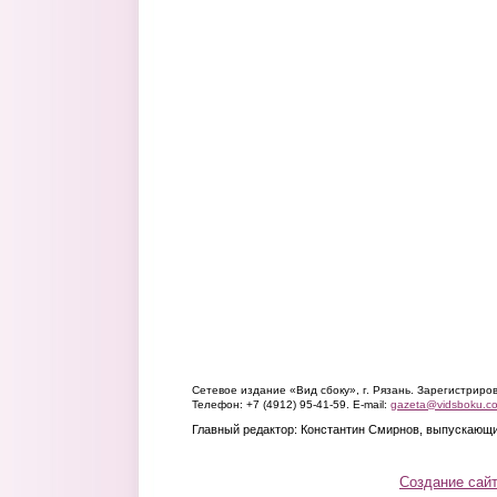
Сетевое издание «Вид сбоку», г. Рязань. Зарегистрир
Телефон: +7 (4912) 95-41-59. E-mail:
gazeta@vidsboku.c
Главный редактор: Константин Смирнов, выпускающи
Создание сай