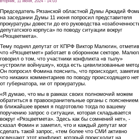
вторник, 11 июня, 2024 - 14:03
Председатель Рязанской областной Думы Аркадий Фом
на заседании Думы 11 июня попросил представителя
прокуратуры довести до его руководства «озабоченност
депутатского корпуса» по поводу ситуации вокруг
«Рязцветмета».
Тему поднял депутат от КПРФ Виктор Малюгин, отметив
что «Рязцветмет» работает в оборонном секторе. Малюг
говорил о том, что участники конфликта «в тылу»
«устроили войнушку», когда есть цивилизованные мето
Он попросил Фомина пояснить, что происходит, заметив
что никаких комментариев по поводу происходящего нет
от губернатора, ни от прокуратуры.
«Я думаю, что мы в рамках своих полномочий можем
обратиться в правоохранительные органы с пояснением
в ближайшее время я подготовлю тогда по вашему
поручению запрос о ситуации, которая складывается
вокруг «Рязцветмета». Здесь как бы сомнений нет», -
сказал Фомин и заметил, что и каждый депутат мог
сделать такой запрос, «тем более что СМИ активно
освещают этот конфликт, который происходит на