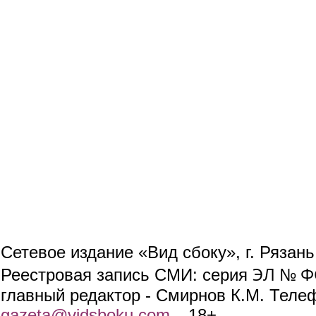
Сетевое издание «Вид сбоку», г. Рязан
ЭЛ № ФС
Реестровая запись СМИ: серия
главный редактор - Смирнов К.М. Телефо
gazeta@vidsboku.com
(link sends e-mail)
. 18+