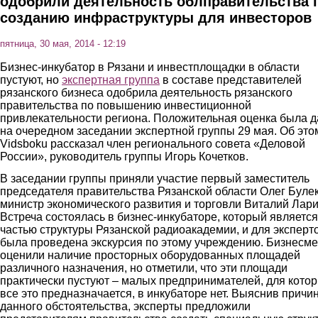
одобрили деятельность облправительства 
созданию инфраструктуры для инвесторов
пятница, 30 мая, 2014 - 12:19
Бизнес-инкубатор в Рязани и инвестплощадки в области
пустуют, но
экспертная группа
в составе представителей
рязанского бизнеса одобрила деятельность рязанского
правительства по повышению инвестиционной
привлекательности региона. Положительная оценка была 
на очередном заседании экспертной группы 29 мая. Об это
Vidsboku рассказал член регионального совета «Деловой
России», руководитель группы Игорь Кочетков.
В заседании группы приняли участие первый заместитель
председателя правительства Рязанской области Олег Булек
министр экономического развития и торговли Виталий Лари
Встреча состоялась в бизнес-инкубаторе, который является
частью структуры Рязанской радиоакадемии, и для эксперт
была проведена экскурсия по этому учреждению. Бизнесм
оценили наличие просторных оборудованных площадей
различного назначения, но отметили, что эти площади
практически пустуют – малых предпринимателей, для кото
все это предназначается, в инкубаторе нет. Выяснив причи
данного обстоятельства, эксперты предложили