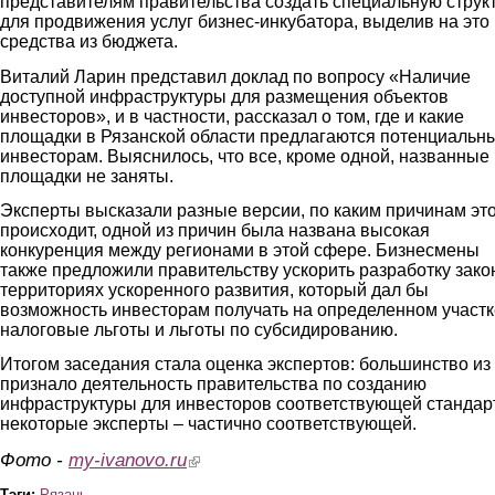
представителям правительства создать специальную струк
для продвижения услуг бизнес-инкубатора, выделив на это
средства из бюджета.
Виталий Ларин представил доклад по вопросу «Наличие
доступной инфраструктуры для размещения объектов
инвесторов», и в частности, рассказал о том, где и какие
площадки в Рязанской области предлагаются потенциальн
инвесторам. Выяснилось, что все, кроме одной, названные
площадки не заняты.
Эксперты высказали разные версии, по каким причинам эт
происходит, одной из причин была названа высокая
конкуренция между регионами в этой сфере. Бизнесмены
также предложили правительству ускорить разработку зако
территориях ускоренного развития, который дал бы
возможность инвесторам получать на определенном участк
налоговые льготы и льготы по субсидированию.
Итогом заседания стала оценка экспертов: большинство из
признало деятельность правительства по созданию
инфраструктуры для инвесторов соответствующей стандарт
некоторые эксперты – частично соответствующей.
Фото -
my-ivanovo.ru
(link is external)
Тэги:
Рязань