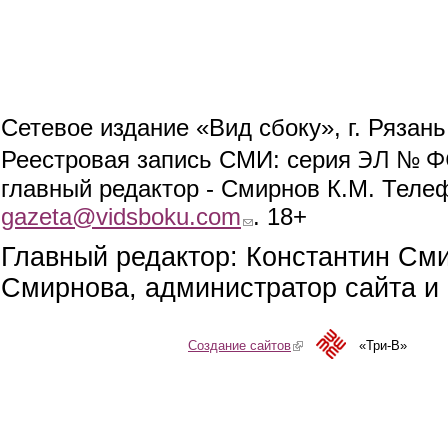
Сетевое издание «Вид сбоку», г. Рязан
ЭЛ № ФС
Реестровая запись СМИ: серия
главный редактор - Смирнов К.М. Телефо
gazeta@vidsboku.com
(link sends e-mail)
. 18+
Главный редактор: Константин См
Смирнова, администратор сайта и 
Создание сайтов
(link is external)
«Три-В»