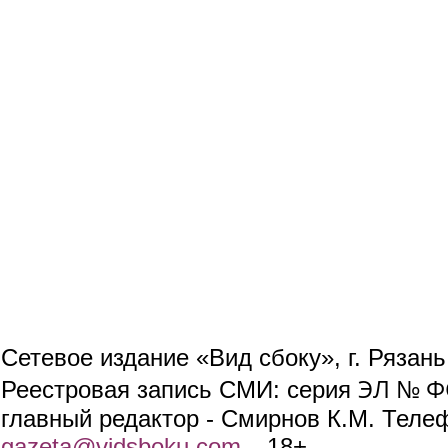
Сетевое издание «Вид сбоку», г. Рязан
ЭЛ № ФС
Реестровая запись СМИ: серия
главный редактор - Смирнов К.М. Телефо
gazeta@vidsboku.com
(link sends e-mail)
. 18+