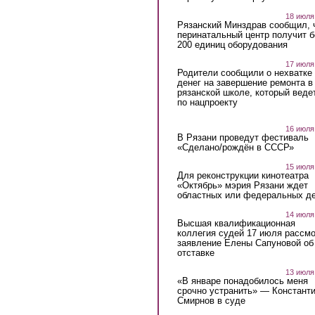
18 июля
Рязанский Минздрав сообщил, 
перинатальный центр получит 
200 единиц оборудования
17 июля
Родители сообщили о нехватке
денег на завершение ремонта в
рязанской школе, который веде
по нацпроекту
16 июля
В Рязани проведут фестиваль
«Сделано/рождён в СССР»
15 июля
Для реконструкции кинотеатра
«Октябрь» мэрия Рязани ждет
областных или федеральных де
14 июля
Высшая квалификационная
коллегия судей 17 июля рассмо
заявление Елены Сапуновой об
отставке
13 июля
«В январе понадобилось меня
срочно устранить» — Констант
Смирнов в суде