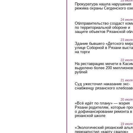
25 июля
Прокуратура нашла нарушения
режима охраны Сегденского озе
24 июля
Облправительство создаст ком
по территориальной обороне и
защите объектов Рязанской обл
23 июля
Здание бывшего «Детского мир
улице Соборной в Рязани выст
на торги
22 июля
На реставрацию мечети в Каси
выделено более 200 миллионов
рублей
21 июля
Суд ужесточил наказание экс-
снабженцу рязанского хлебоза
20 июля
«Всё идёт по плану» — мэрия
Рязани родителям, которые пр
о дофинансировании ремонта в
рязанской школе
19 июля
«Экологический рязанский алья
перезапустил «карту свалок»