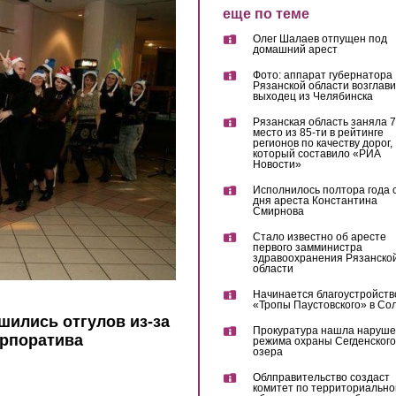
еще по теме
Олег Шалаев отпущен под
домашний арест
Фото: аппарат губернатора
Рязанской области возглав
выходец из Челябинска
Рязанская область заняла 7
место из 85-ти в рейтинге
регионов по качеству дорог,
который составило «РИА
Новости»
Исполнилось полтора года 
дня ареста Константина
Смирнова
Стало известно об аресте
первого замминистра
здравоохранения Рязанско
области
Начинается благоустройств
«Тропы Паустовского» в Со
шились отгулов из-за
Прокуратура нашла наруш
орпоратива
режима охраны Сегденского
озера
Облправительство создаст
комитет по территориально