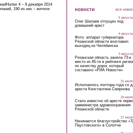
adHunter 4 – 9 декабря 2014
паний, 190 из них – жители
новости
все ново
6 августа
Олег Шалаев отпущен под
домашний арест
4 августа
Фото: аппарат губернатора
Рязанской области возглавил
выходец из Челябинска
3 августа
Рязанская область заняла 73-е
место из 85-ти в рейтинге регио
по качеству дорог, который
составило «РИА Новости»
31 июля
Исполнилось полтора года со д
ареста Константина Смирнова
29 июля
Стало известно об аресте перво
замминистра здравоохранения
Рязанской области
27 июля
Начинается благоустройство «
Паустовского» в Солотче