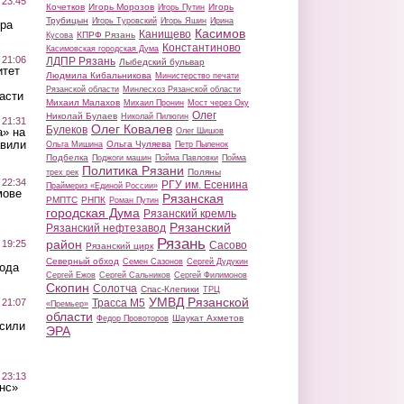
 23:45
Кочетков
Игорь Морозов
Игорь
Игорь Путин
Трубицын
Игорь Туровский
Игорь Яшин
Ирина
ра
Касимов
Канищево
КПРФ Рязань
Кусова
Константиново
Касимовская городская Дума
 21:06
ЛДПР Рязань
Лыбедский бульвар
итет
Людмила Кибальникова
Министерство печати
Рязанской области
Минлесхоз Рязанской области
асти
Михаил Малахов
Михаил Пронин
Мост через Оку
Олег
Николай Булаев
Николай Пилюгин
 21:31
Олег Ковалев
Булеков
а» на
Олег Шишов
авили
Ольга Чуляева
Ольга Мишина
Петр Пыленок
Подбелка
Поджоги машин
Пойма Павловки
Пойма
Политика Рязани
Поляны
трех рек
 22:34
РГУ им. Есенина
Праймериз «Единой России»
мове
Рязанская
РМПТС
РНПК
Роман Путин
городская Дума
Рязанский кремль
Рязанский
Рязанский нефтезавод
Рязань
район
 19:25
Сасово
Рязанский цирк
Северный обход
Семен Сазонов
Сергей Дудукин
вода
Сергей Ежов
Сергей Сальников
Сергей Филимонов
Скопин
Солотча
Спас-Клепики
ТРЦ
УМВД Рязанской
 21:07
Трасса М5
«Премьер»
области
Шаукат Ахметов
Федор Провоторов
осили
ЭРА
 23:13
нс»