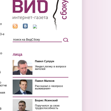
ил
3-е
со
лица
Павел Супрун
Увидел логику в вопросе
жителей
й
Павел Малков
о
лотче
Рассказал о «вопросе
выживания»
ения
Борис Ясинский
Поручился за свою
трудоспособность
й