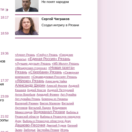
Не понят народом
сти
 18:17
Сергей Чиграков
Создал интригу в Рязани
 18:59
 19:36
«Атрон» Рязань
«Глобус» Рязань
«Городские
«Единая Россия» Рязань
проекты»
нов
«Лучшие друзья» Рязань
«М5 Молл» Рязань
«Новая газета»
«Мещерская сторона»
Рязань
«Сбербанк» Рязань
«Северная
компания»
«Справедливая Россия» Рязань
 17:37
«Яблоко» Рязань
Александр Чайка
ня
Александр Шерин
Андрей
Алексей Фролов
Кашаев
Андрей Петруцкий
Андрей Красов
Аркадий Фомин
Антон Воробьев
Арт-Лужайка
 23:09
Арт-лужайка Рязань
Беженцы из Украины
го
Валерий Рюмин
Виталий
Виктор Малюгин
Артемов
Виталий Ларин
Владимир
Водоканал Рязани
Мимоглядов
Выборы в
 21:02
Рязанской области
Выборы в Рязанскую городскую
Тропы
Думу
Выборы в Рязанскую областную Думу
Дашково-Песочня
Дмитрий Гудков
Евгений
Заборье
Игорь
Зызин
Застройка Рязани