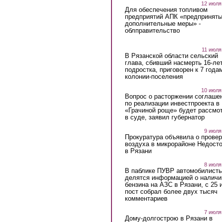
12 июля
Для обеспечения топливом
предприятий АПК «предпринят
дополнительные меры» -
облправительство
11 июля
В Рязанской области сельский
глава, сбивший насмерть 16-ле
подростка, приговорен к 7 года
колонии-поселения
10 июля
Вопрос о расторжении соглаше
по реализации инвестпроекта в
«Грачиной роще» будет рассмо
в суде, заявил губернатор
9 июля
Прокуратура объявила о провер
воздуха в микрорайоне Недост
в Рязани
8 июля
В паблике ПУВР автомобилист
делятся информацией о наличи
бензина на АЗС в Рязани, с 25 
пост собрал более двух тысяч
комментариев
7 июля
Дому-долгострою в Рязани в