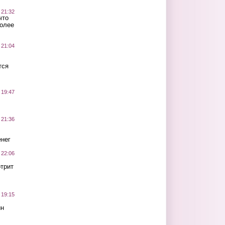
 21:32
что
более
 21:04
тся
 19:47
 21:36
нег
 22:06
трит
 19:15
ин