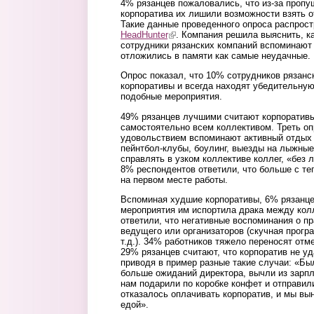
4% рязанцев пожаловались, что из-за пропу
корпоратива их лишили возможности взять о
Такие данные проведенного опроса распрост
HeadHunter
(link is external)
. Компания решила выяснить, к
сотрудники рязанских компаний вспоминают с
отложились в памяти как самые неудачные.
Опрос показал, что 10% сотрудников рязанс
корпоративы и всегда находят убедительную
подобные мероприятия.
49% рязанцев лучшими считают корпоративы
самостоятельно всем коллективом. Треть оп
удовольствием вспоминают активный отдых 
пейнтбол-клубы, боулинг, выезды на лыжны
справлять в узком коллективе коллег, «без 
8% респондентов ответили, что больше с т
на первом месте работы.
Вспоминая худшие корпоративы, 6% рязанцев
мероприятия им испортила драка между кол
ответили, что негативные воспоминания о пр
ведущего или организаторов (скучная програ
т.д.). 34% работников тяжело переносят отм
29% рязанцев считают, что корпоратив не уд
приводя в пример разные такие случаи: «Был
больше ожиданий директора, вычли из зарп
нам подарили по коробке конфет и отправил
отказалось оплачивать корпоратив, и мы вы
едой».