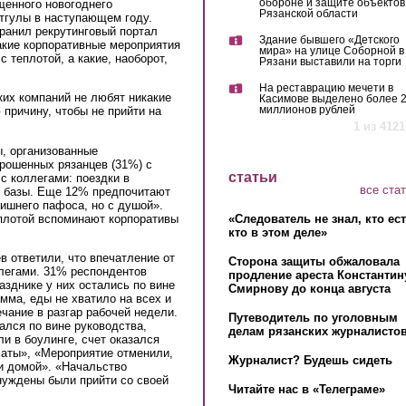
обороне и защите объектов
щенного новогоднего
Рязанской области
тгулы в наступающем году.
ранил рекрутинговый портал
Здание бывшего «Детского
акие корпоративные мероприятия
мира» на улице Соборной в
 теплотой, а какие, наоборот,
Рязани выставили на торги
На реставрацию мечети в
ких компаний не любят никакие
Касимове выделено более 
миллионов рублей
 причину, чтобы не прийти на
1 из 4121
, организованные
рошенных рязанцев (31%) с
статьи
с коллегами: поездки в
все ста
е базы. Еще 12% предпочитают
лишнего пафоса, но с душой».
«Следователь не знал, кто ес
еплотой вспоминают корпоративы
кто в этом деле»
 ответили, что впечатление от
Сторона защиты обжаловала
легами. 31% респондентов
продление ареста Константин
азднике у них остались по вине
Смирнову до конца августа
мма, еды не хватило на всех и
ечание в разгар рабочей недели.
Путеводитель по уголовным
ался по вине руководства,
делам рязанских журналистов
и в боулинге, счет оказался
латы», «Мероприятие отменили,
Журналист? Будешь сидеть
и домой». «Начальство
нуждены были прийти со своей
Читайте нас в «Телеграме»