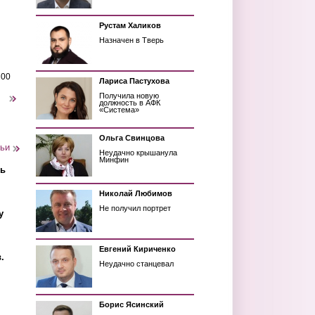
Рустам Халиков
Назначен в Тверь
200
Лариса Пастухова
Получила новую
следующая ›
должность в АФК
«Система»
Ольга Свинцова
тьи
Неудачно крышанула
Минфин
ть
Николай Любимов
Не получил портрет
у
Евгений Кириченко
.
Неудачно станцевал
Борис Ясинский