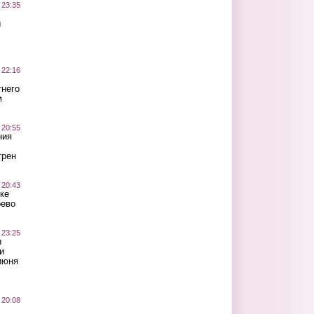
 23:35
ы
 22:16
тнего
м
 20:55
ния
трен
 20:43
ке
оево
 23:25
ы
и
июня
 20:08