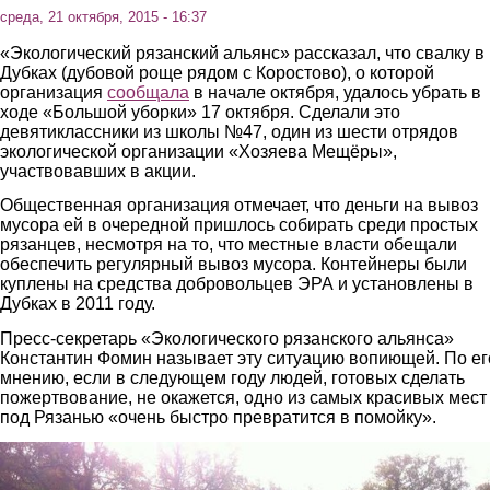
среда, 21 октября, 2015 - 16:37
«Экологический рязанский альянс» рассказал, что свалку в
Дубках (дубовой роще рядом с Коростово), о которой
организация
сообщала
в начале октября, удалось убрать в
ходе «Большой уборки» 17 октября. Сделали это
девятиклассники из школы №47, один из шести отрядов
экологической организации «Хозяева Мещёры»,
участвовавших в акции.
Общественная организация отмечает, что деньги на вывоз
мусора ей в очередной пришлось собирать среди простых
рязанцев, несмотря на то, что местные власти обещали
обеспечить регулярный вывоз мусора. Контейнеры были
куплены на средства добровольцев ЭРА и установлены в
Дубках в 2011 году.
Пресс-секретарь «Экологического рязанского альянса»
Константин Фомин называет эту ситуацию вопиющей. По ег
мнению, если в следующем году людей, готовых сделать
пожертвование, не окажется, одно из самых красивых мест
под Рязанью «очень быстро превратится в помойку».
3.jpg