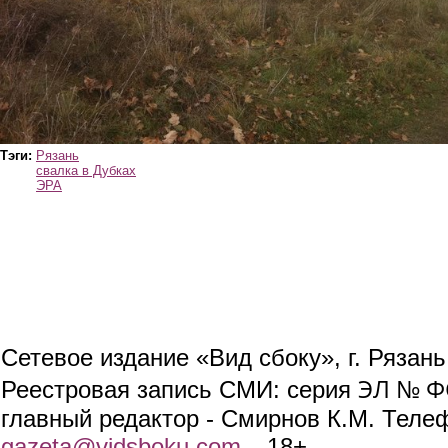
Тэги:
Рязань
свалка в Дубках
ЭРА
Сетевое издание «Вид сбоку», г. Рязан
ЭЛ № ФС
Реестровая запись СМИ: серия
главный редактор - Смирнов К.М. Телефо
gazeta@vidsboku.com
(link sends e-mail)
. 18+