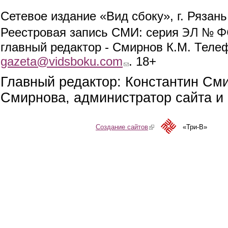
Сетевое издание «Вид сбоку», г. Рязан
ЭЛ № ФС
Реестровая запись СМИ: серия
главный редактор - Смирнов К.М. Телефо
gazeta@vidsboku.com
(link sends e-mail)
. 18+
Главный редактор: Константин См
Смирнова, администратор сайта и 
Создание сайтов
(link is external)
«Три-В»