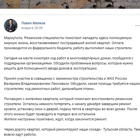
skrinmariupol.png