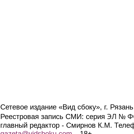
Сетевое издание «Вид сбоку», г. Рязан
ЭЛ № ФС
Реестровая запись СМИ: серия
главный редактор - Смирнов К.М. Телефо
gazeta@vidsboku.com
(link sends e-mail)
. 18+