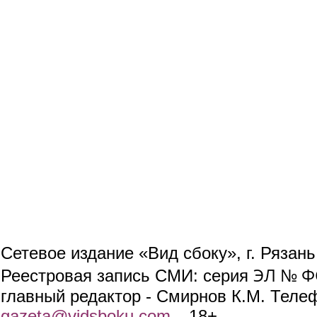
Сетевое издание «Вид сбоку», г. Рязан
ЭЛ № ФС
Реестровая запись СМИ: серия
главный редактор - Смирнов К.М. Телефо
gazeta@vidsboku.com
(link sends e-mail)
. 18+