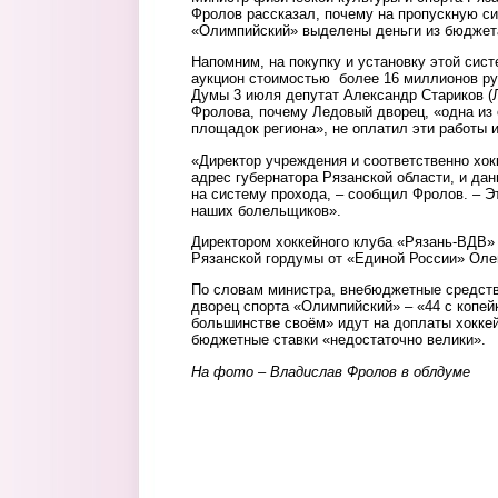
Фролов рассказал, почему на пропускную с
«Олимпийский» выделены деньги из бюджет
Напомним, на покупку и установку этой сис
аукцион стоимостью более 16 миллионов ру
Думы 3 июля депутат Александр Стариков (
Фролова, почему Ледовый дворец, «одна и
площадок региона», не оплатил эти работы 
«Директор учреждения и соответственно хок
адрес губернатора Рязанской области, и д
на систему прохода, – сообщил Фролов. – Эт
наших болельщиков».
Директором хоккейного клуба «Рязань-ВДВ» 
Рязанской гордумы от «Единой России» Оле
По словам министра, внебюджетные средств
дворец спорта «Олимпийский» – «44 с копе
большинстве своём» идут на доплаты хокке
бюджетные ставки «недостаточно велики».
На фото – Владислав Фролов в облдуме