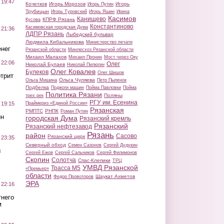
 19:47
Кочетков
Игорь Морозов
Игорь
Игорь Путин
Трубицын
Игорь Туровский
Игорь Яшин
Ирина
Касимов
Канищево
КПРФ Рязань
Кусова
Константиново
Касимовская городская Дума
 21:36
ЛДПР Рязань
Лыбедский бульвар
Людмила Кибальникова
Министерство печати
нег
Рязанской области
Минлесхоз Рязанской области
Михаил Малахов
Михаил Пронин
Мост через Оку
 22:06
Олег
Николай Булаев
Николай Пилюгин
Олег Ковалев
Булеков
Олег Шишов
трит
Ольга Чуляева
Ольга Мишина
Петр Пыленок
Подбелка
Поджоги машин
Пойма Павловки
Пойма
Политика Рязани
Поляны
трех рек
РГУ им. Есенина
Праймериз «Единой России»
 19:15
Рязанская
РМПТС
РНПК
Роман Путин
ин
городская Дума
Рязанский кремль
Рязанский
Рязанский нефтезавод
Рязань
район
Сасово
Рязанский цирк
 23:35
Северный обход
Семен Сазонов
Сергей Дудукин
ы
Сергей Ежов
Сергей Сальников
Сергей Филимонов
Скопин
Солотча
Спас-Клепики
ТРЦ
УМВД Рязанской
Трасса М5
«Премьер»
области
Шаукат Ахметов
Федор Провоторов
ЭРА
 22:16
тнего
м