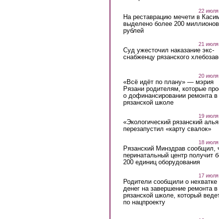
22 июля
На реставрацию мечети в Каси
выделено более 200 миллионов
рублей
21 июля
Суд ужесточил наказание экс-
снабженцу рязанского хлебоза
20 июля
«Всё идёт по плану» — мэрия
Рязани родителям, которые пр
о дофинансировании ремонта в
рязанской школе
19 июля
«Экологический рязанский алья
перезапустил «карту свалок»
18 июля
Рязанский Минздрав сообщил, 
перинатальный центр получит 
200 единиц оборудования
17 июля
Родители сообщили о нехватке
денег на завершение ремонта в
рязанской школе, который веде
по нацпроекту