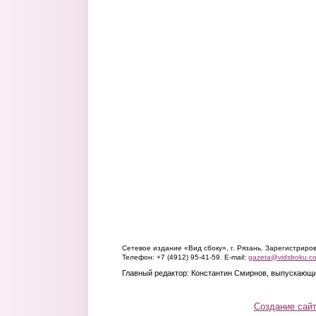
Сетевое издание «Вид сбоку», г. Рязань. Зарегистрир
Телефон: +7 (4912) 95-41-59. E-mail:
gazeta@vidsboku.c
Главный редактор: Константин Смирнов, выпускающи
Создание сай