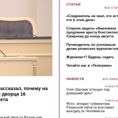
статьи
все ста
«Следователь не знал, кто ес
кто в этом деле»
Сторона защиты обжаловала
продление ареста Константин
Смирнову до конца августа
Путеводитель по уголовным
делам рязанских журналистов
Журналист? Будешь сидеть
Читайте нас в «Телеграме»
новости
все ново
6 августа
ассказал, почему на
Олег Шалаев отпущен под
домашний арест
 дворца 16
ета
4 августа
Фото: аппарат губернатора
Рязанской области возглавил
выходец из Челябинска
анской области Владислав