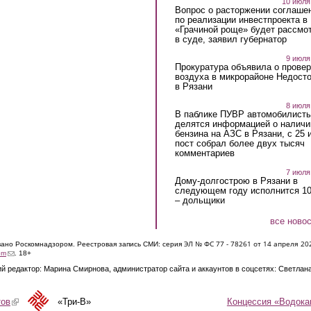
10 июля
Вопрос о расторжении соглаше
по реализации инвестпроекта в
«Грачиной роще» будет рассмо
в суде, заявил губернатор
9 июля
Прокуратура объявила о провер
воздуха в микрорайоне Недост
в Рязани
8 июля
В паблике ПУВР автомобилист
делятся информацией о наличи
бензина на АЗС в Рязани, с 25 
пост собрал более двух тысяч
комментариев
7 июля
Дому-долгострою в Рязани в
следующем году исполнится 10
– дольщики
все ново
ЭЛ № ФС 77 - 7826
1 от 14 апреля 20
овано Роскомнадзором. Реестровая запись СМИ: серия
(link sends e-mail)
om
. 18+
й редактор: Марина Смирнова, администратор сайта и аккаунтов в соцсетях: Светлан
Концессия «Водока
тов
(link is external)
«Три-В»