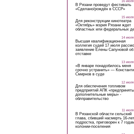
16 июля
В Рязани проведут фестиваль
«Сделано/рождён в СССР»
15 июля
Для реконструкции кинотеатра
«Октябрь» мэрия Рязани ждет
областных или федеральных де
14 июля
Высшая квалификационная
коллегия судей 17 июля рассмо
заявление Елены Сапуновой об
отставке
13 июля
«В январе понадобилось меня
срочно устранить» — Констант
Смирнов в суде
12 июля
Для обеспечения топливом
предприятий АПК «предпринят
дополнительные меры» -
облправительство
11 июля
В Рязанской области сельский
глава, сбивший насмерть 16-ле
подростка, приговорен к 7 года
колонии-поселения