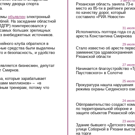
3 августа
истему дворца спорта
Рязанская область заняла 73-е
место из 85-ти в рейтинге регио
а.
по качеству дорог, который
составило «РИА Новости»
темы
объявлен
электронный
блей. На заседании областной
ЛДПР) поинтересовался у
31 июля
з самых больших зрелищных
Исполнилось полтора года со д
из внебюджетных источников.
ареста Константина Смирнова
кейного клуба обратился в
29 июля
анные средства были выделены
Стало известно об аресте перво
замминистра здравоохранения
о и безопасность, и удобство
Рязанской области
27 июля
является бизнесмен, депутат
Начинается благоустройство «
г Смирнов.
Паустовского» в Солотче
а, которые зарабатывает
25 июля
йками миллионов» – «в
Прокуратура нашла нарушения
йным тренерам, потому что
режима охраны Сегденского озе
24 июля
Облправительство создаст ком
по территориальной обороне и
защите объектов Рязанской обл
23 июля
Здание бывшего «Детского мир
улице Соборной в Рязани выст
на торги