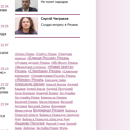
Не понят народом
 22:34
мове
Сергей Чиграков
Создал интригу в Рязани
 19:25
вода
 21:07
осили
«Атрон» Рязань
«Глобус» Рязань
«Городские
«Единая Россия» Рязань
проекты»
«Лучшие друзья» Рязань
«М5 Молл» Рязань
«Новая газета»
«Мещерская сторона»
 23:13
Рязань
«Сбербанк» Рязань
«Северная
нс»
компания»
«Справедливая Россия» Рязань
«Яблоко» Рязань
Александр Чайка
Александр Шерин
 21:32
Андрей
Алексей Фролов
что
Кашаев
Андрей Петруцкий
Андрей Красов
более
Аркадий Фомин
Антон Воробьев
Арт-Лужайка
Арт-лужайка Рязань
Беженцы из Украины
Валерий Рюмин
Виталий
Виктор Малюгин
 21:04
Артемов
Виталий Ларин
Владимир
Водоканал Рязани
Мимоглядов
Выборы в
Рязанской области
Выборы в Рязанскую городскую
тся
Думу
Выборы в Рязанскую областную Думу
Дашково-Песочня
Дмитрий Гудков
Евгений
Заборье
Игорь
Зызин
Застройка Рязани