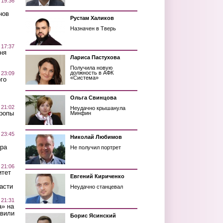
 19:36
нов
Рустам Халиков
Назначен в Тверь
 17:37
ня
Лариса Пастухова
Получила новую
должность в АФК
 23:09
«Система»
го
Ольга Свинцова
 21:02
Неудачно крышанула
Тропы
Минфин
 23:45
Николай Любимов
ра
Не получил портрет
 21:06
итет
Евгений Кириченко
асти
Неудачно станцевал
 21:31
а» на
авили
Борис Ясинский