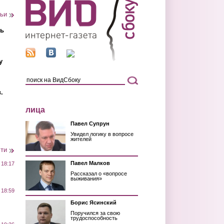
тьи
ть
у
.
лица
Павел Супрун
Увидел логику в вопросе
жителей
сти
Павел Малков
 18:17
Рассказал о «вопросе
выживания»
 18:59
Борис Ясинский
Поручился за свою
трудоспособность