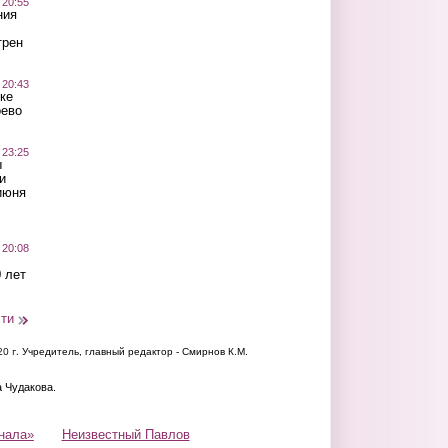
 20:55
ния
трен
 20:43
ке
оево
 23:25
ы
и
июня
 20:08
 лет
сти
20 г.
Учредитель, главный редактор - Смирнов К.М.
а Чудакова.
нала»
Неизвестный Павлов