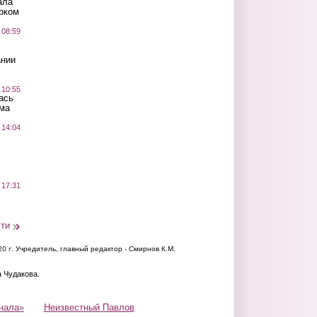
ала
рком
 08:59
ании
 10:55
ась
ма
 14:04
 17:31
сти
20 г.
Учредитель, главный редактор - Смирнов К.М.
а Чудакова.
нала»
Неизвестный Павлов