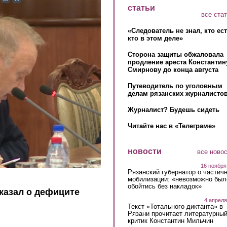
статьи
все ста
«Следователь не знал, кто ес
кто в этом деле»
Сторона защиты обжаловала
продление ареста Константин
Смирнову до конца августа
Путеводитель по уголовным
делам рязанских журналистов
Журналист? Будешь сидеть
Читайте нас в «Телеграме»
новости
все ново
16 ноября
Рязанский губернатор о частич
мобилизации: «невозможно был
обойтись без накладок»
казал о дефиците
4 апреля
Текст «Тотального диктанта» в
Рязани прочитает литературны
критик Константин Мильчин