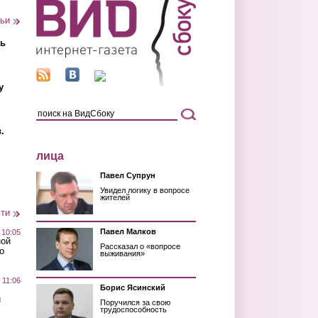
тьи
ть
у
.
лица
Павел Супрун
Увидел логику в вопросе
жителей
сти
Павел Малков
 10:05
ной
Рассказал о «вопросе
о
выживания»
 11:06
Борис Ясинский
й
Поручился за свою
трудоспособность