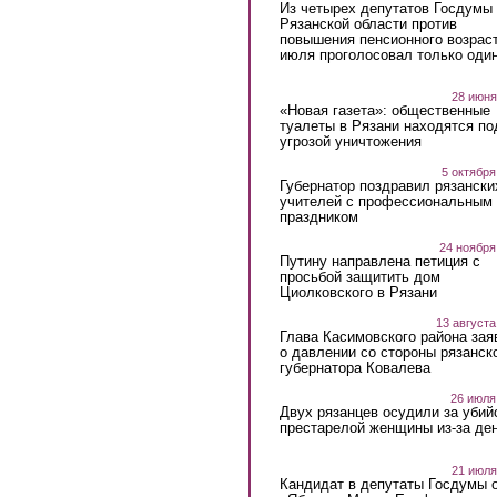
Из четырех депутатов Госдумы 
Рязанской области против
повышения пенсионного возраст
июля проголосовал только оди
28 июня
«Новая газета»: общественные
туалеты в Рязани находятся по
угрозой уничтожения
5 октября
Губернатор поздравил рязански
учителей с профессиональным
праздником
24 ноября
Путину направлена петиция с
просьбой защитить дом
Циолковского в Рязани
13 августа
Глава Касимовского района зая
о давлении со стороны рязанск
губернатора Ковалева
26 июля
Двух рязанцев осудили за убий
престарелой женщины из-за ден
21 июля
Кандидат в депутаты Госдумы 