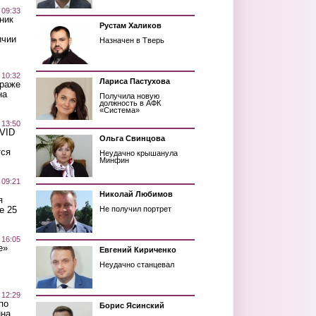
 09:33
ник
Рустам Халиков
ичии
Назначен в Тверь
 10:32
Лариса Пастухова
краже
на
Получила новую
должность в АФК
«Система»
 13:50
OVID
Ольга Свинцова
тся
Неудачно крышанула
Минфин
 09:21
Николай Любимов
я
е 25
Не получил портрет
 16:05
е»
Евгений Кириченко
Неудачно станцевал
 12:29
по
Борис Ясинский
ина