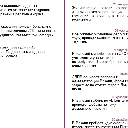
24 января
из основных задач на
Жилинспекция составила опрос
ляется устранение кадрового
для рязанских управляющих
хранения региона Андрей
компаний, включив пункт о нал
судимости
в оказании помощи больным с
ов, привлечены 723 клинических
25 марта
Возбуждено уголовное дело о 
рудников клинической кафедры
труб, принадлежащих РМПТС, 
18,5 млн
е ожидание «скорой»
19 августа
са. По данным минздрава,
Рязанский минобр: тесты на C
чи болеют.
учителям и ученикам не
потребуются, 1 сентября начну
очные занятия
4 июня
ЛДПР собирает вопросы к
администрации Рязани, фракци
задаст их на отчете мэра в Дум
июня
18 декабря
Рязанский паблик во «ВКонтакт
проведет дебаты на тему
домашнего насилия
18 декабря
В Рязани пройдет «дискуссия» 
итогам пресс-конференции Пут