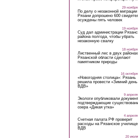
29 ноября
По делу о незаконной миграции
Рязани допрошено 600 свидете
осуждены пять человек
19 ноября
Суд дал администрации Рязанс
района полгода, чтобы убрать
незаконную свалку
18 ноября
Лиственный лес в двух районах
Рязанской области сделают
памятником природы
16 октября
«Новогодняя столица»: Рязань
решила провести «Зимний день
ВДВ»
9 апреля
Экологи опубликовали докумен
подтверждающие существован
озера «Дикая утка»
4 апреля
Счетная палата РФ проверит
расходы на Рязанское училище
ВДВ
20 июля