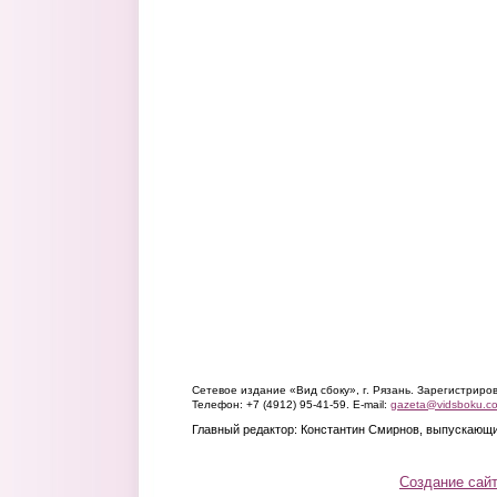
Сетевое издание «Вид сбоку», г. Рязань. Зарегистрир
Телефон: +7 (4912) 95-41-59. E-mail:
gazeta@vidsboku.c
Главный редактор: Константин Смирнов, выпускающи
Создание сай