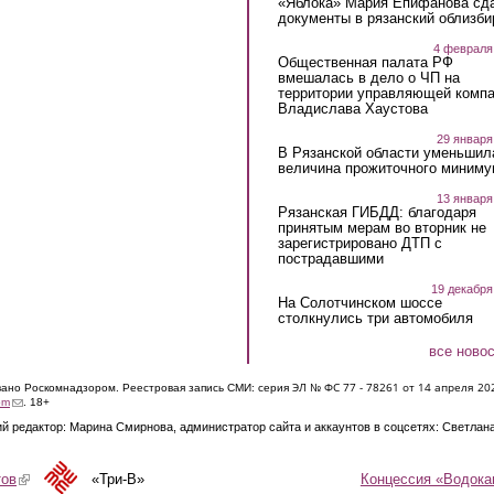
«Яблока» Мария Епифанова сд
документы в рязанский облизби
4 февраля
Общественная палата РФ
вмешалась в дело о ЧП на
территории управляющей комп
Владислава Хаустова
29 января
В Рязанской области уменьшил
величина прожиточного миниму
13 января
Рязанская ГИБДД: благодаря
принятым мерам во вторник не
зарегистрировано ДТП с
пострадавшими
19 декабря
На Солотчинском шоссе
столкнулись три автомобиля
все ново
ЭЛ № ФС 77 - 7826
1 от 14 апреля 20
овано Роскомнадзором. Реестровая запись СМИ: серия
(link sends e-mail)
om
. 18+
й редактор: Марина Смирнова, администратор сайта и аккаунтов в соцсетях: Светлан
Концессия «Водока
тов
(link is external)
«Три-В»