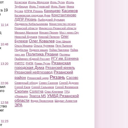
от
Кочетков
Игорь Морозов
Игорь
Игорь Путин
Трубицын
Игорь Туровский
Игорь Яшин
Ирина
а 19
Касимов
Канищево
КПРФ Рязань
Кусова
н
Константиново
Касимовская городская Дума
ЛДПР Рязань
Лыбедский бульвар
Людмила Кибальникова
Министерство печати
 11:14
Рязанской области
Минлесхоз Рязанской области
д
Михаил Малахов
Михаил Пронин
Мост через Оку
Олег
Николай Булаев
Николай Пилюгин
Олег Ковалев
Булеков
Олег Шишов
 10:48
Ольга Чуляева
Ольга Мишина
Петр Пыленок
х
Подбелка
Поджоги машин
Пойма Павловки
Пойма
Политика Рязани
Поляны
трех рек
РГУ им. Есенина
Праймериз «Единой России»
Рязанская
РМПТС
РНПК
Роман Путин
 13:20
городская Дума
Рязанский кремль
Рязанский
Рязанский нефтезавод
Рязань
район
Сасово
Рязанский цирк
Северный обход
Семен Сазонов
Сергей Дудукин
 22:06
вил
Сергей Ежов
Сергей Сальников
Сергей Филимонов
ого
Скопин
Солотча
Спас-Клепики
ТРЦ
УМВД Рязанской
Трасса М5
«Премьер»
области
Шаукат Ахметов
Федор Провоторов
 12:58
ЭРА
ство
ег
 11:23
от