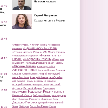
Не понят народом
 15:40
 в
лей,
Сергей Чиграков
Создал интригу в Рязани
 17:18
кого
 16:45
«Атрон» Рязань
«Глобус» Рязань
«Городские
«Единая Россия» Рязань
проекты»
«Лучшие друзья» Рязань
«М5 Молл» Рязань
«Новая газета»
«Мещерская сторона»
 15:57
Рязань
«Сбербанк» Рязань
«Северная
компания»
«Справедливая Россия» Рязань
«Яблоко» Рязань
Александр Чайка
Александр Шерин
Андрей
Алексей Фролов
Кашаев
Андрей Петруцкий
 09:24
Андрей Красов
ты,
Аркадий Фомин
Антон Воробьев
Арт-Лужайка
ие
Арт-лужайка Рязань
Беженцы из Украины
Валерий Рюмин
Виталий
Виктор Малюгин
Артемов
Виталий Ларин
Владимир
 12:57
Водоканал Рязани
Мимоглядов
Выборы в
Рязанской области
Выборы в Рязанскую городскую
Думу
Выборы в Рязанскую областную Думу
Дашково-Песочня
Дмитрий Гудков
Евгений
Заборье
Игорь
Зызин
Застройка Рязани
 11:16