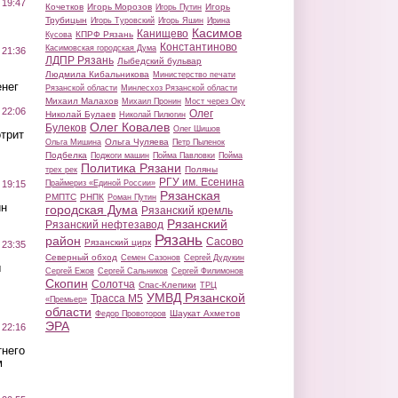
 19:47
Кочетков
Игорь Морозов
Игорь
Игорь Путин
Трубицын
Игорь Туровский
Игорь Яшин
Ирина
Касимов
Канищево
КПРФ Рязань
Кусова
Константиново
Касимовская городская Дума
 21:36
ЛДПР Рязань
Лыбедский бульвар
Людмила Кибальникова
Министерство печати
нег
Рязанской области
Минлесхоз Рязанской области
Михаил Малахов
Михаил Пронин
Мост через Оку
 22:06
Олег
Николай Булаев
Николай Пилюгин
Олег Ковалев
Булеков
Олег Шишов
трит
Ольга Чуляева
Ольга Мишина
Петр Пыленок
Подбелка
Поджоги машин
Пойма Павловки
Пойма
Политика Рязани
Поляны
трех рек
РГУ им. Есенина
Праймериз «Единой России»
 19:15
Рязанская
РМПТС
РНПК
Роман Путин
ин
городская Дума
Рязанский кремль
Рязанский
Рязанский нефтезавод
Рязань
район
Сасово
Рязанский цирк
 23:35
Северный обход
Семен Сазонов
Сергей Дудукин
ы
Сергей Ежов
Сергей Сальников
Сергей Филимонов
Скопин
Солотча
Спас-Клепики
ТРЦ
УМВД Рязанской
Трасса М5
«Премьер»
области
Шаукат Ахметов
Федор Провоторов
ЭРА
 22:16
тнего
м