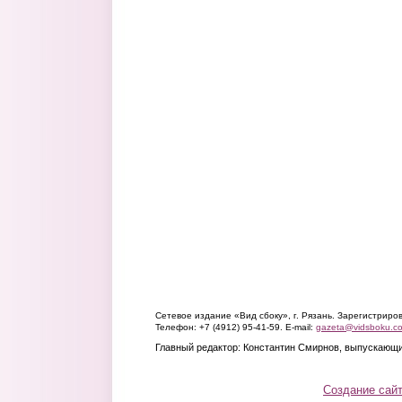
Сетевое издание «Вид сбоку», г. Рязань. Зарегистрир
Телефон: +7 (4912) 95-41-59. E-mail:
gazeta@vidsboku.c
Главный редактор: Константин Смирнов, выпускающи
Создание сай