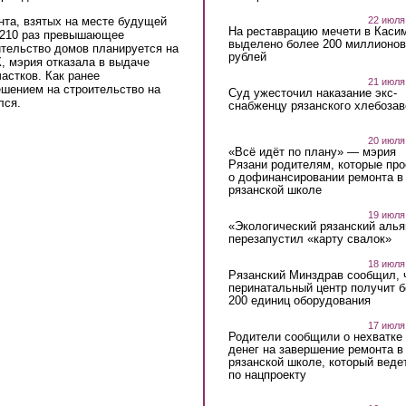
нта, взятых на месте будущей
22 июля
На реставрацию мечети в Каси
 210 раз превышающее
выделено более 200 миллионов
тельство домов планируется на
рублей
 мэрия отказала в выдаче
астков. Как ранее
21 июля
ешением на строительство на
Суд ужесточил наказание экс-
лся.
снабженцу рязанского хлебоза
20 июля
«Всё идёт по плану» — мэрия
Рязани родителям, которые пр
о дофинансировании ремонта в
рязанской школе
19 июля
«Экологический рязанский алья
перезапустил «карту свалок»
18 июля
Рязанский Минздрав сообщил, 
перинатальный центр получит 
200 единиц оборудования
17 июля
Родители сообщили о нехватке
денег на завершение ремонта в
рязанской школе, который веде
по нацпроекту