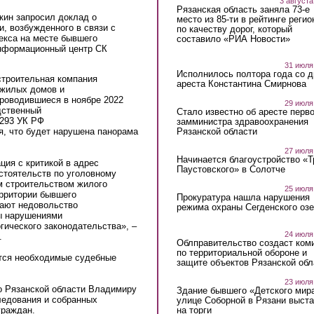
3 августа
Рязанская область заняла 73-е
ин запросил доклад о
место из 85-ти в рейтинге регио
и, возбужденного в связи с
по качеству дорог, который
екса на месте бывшего
составило «РИА Новости»
информационный центр СК
31 июля
Исполнилось полтора года со д
строительная компания
ареста Константина Смирнова
жилых домов и
проводившиеся в ноябре 2022
29 июля
дственный
Стало известно об аресте перво
 293 УК РФ
замминистра здравоохранения
Рязанской области
я, что будет нарушена панорама
27 июля
Начинается благоустройство «
ия с критикой в адрес
Паустовского» в Солотче
стоятельств по уголовному
м строительством жилого
25 июля
ерритории бывшего
Прокуратура нашла нарушения
жают недовольство
режима охраны Сегденского озе
ы нарушениями
гического законодательства», –
24 июля
.
Облправительство создаст ком
по территориальной обороне и
ятся необходимые судебные
защите объектов Рязанской обл
23 июля
о Рязанской области Владимиру
Здание бывшего «Детского мир
ледования и собранных
улице Соборной в Рязани выст
на торги
граждан.