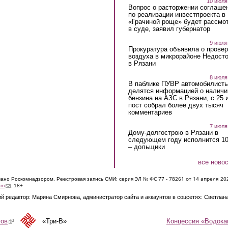
10 июля
Вопрос о расторжении соглаше
по реализации инвестпроекта в
«Грачиной роще» будет рассмо
в суде, заявил губернатор
9 июля
Прокуратура объявила о провер
воздуха в микрорайоне Недост
в Рязани
8 июля
В паблике ПУВР автомобилист
делятся информацией о наличи
бензина на АЗС в Рязани, с 25 
пост собрал более двух тысяч
комментариев
7 июля
Дому-долгострою в Рязани в
следующем году исполнится 10
– дольщики
все ново
ЭЛ № ФС 77 - 7826
1 от 14 апреля 20
овано Роскомнадзором. Реестровая запись СМИ: серия
(link sends e-mail)
om
. 18+
й редактор: Марина Смирнова, администратор сайта и аккаунтов в соцсетях: Светлан
Концессия «Водока
тов
(link is external)
«Три-В»