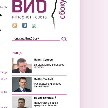
тьи
ть
у
.
лица
Павел Супрун
Увидел логику в вопросе
жителей
сти
Павел Малков
 18:17
Рассказал о «вопросе
выживания»
 18:59
Борис Ясинский
Поручился за свою
трудоспособность