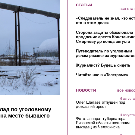
статьи
все ста
«Следователь не знал, кто ес
кто в этом деле»
Сторона защиты обжаловала
продление ареста Константин
Смирнову до конца августа
Путеводитель по уголовным
делам рязанских журналистов
Журналист? Будешь сидеть
Читайте нас в «Телеграме»
новости
все ново
6 августа
Олег Шалаев отпущен под
домашний арест
клад по уголовному
 на месте бывшего
4 августа
Фото: аппарат губернатора
Рязанской области возглавил
выходец из Челябинска