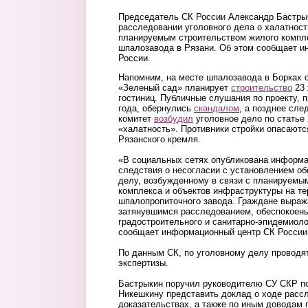
Председатель СК России Александр Бастрык
расследовании уголовного дела о халатност
планируемым строительством жилого компл
шпалозавода в Рязани. Об этом сообщает 
России.
Напомним, на месте шпалозавода в Борках 
«Зеленый сад» планирует
строительство
23 
гостиниц. Публичные слушания по проекту, 
года, обернулись
скандалом
, а позднее сле
комитет
возбудил
уголовное дело по статье
«халатность». Противники стройки опасаютс
Рязанского кремля.
«В социальных сетях опубликована информац
следствия о несогласии с установлением об
делу, возбужденному в связи с планируемы
комплекса и объектов инфраструктуры на т
шпалопропиточного завода. Граждане выра
затянувшимся расследованием, обеспокоен
градостроительного и санитарно-эпидемиоло
сообщает информационный центр СК России
По данным СК, по уголовному делу провод
экспертизы.
Бастрыкин поручил руководителю СУ СКР п
Никешкину представить доклад о ходе расс
доказательствах, а также по иным доводам 