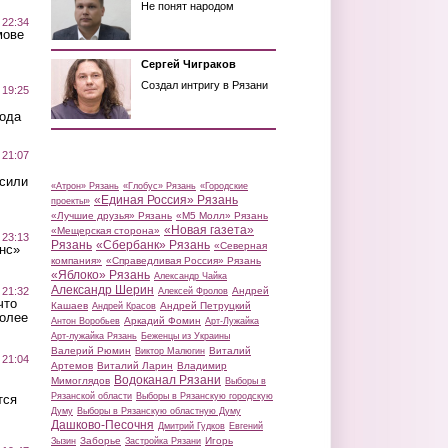
Не понят народом
 22:34
мове
Сергей Чиграков
Создал интригу в Рязани
 19:25
вода
 21:07
осили
«Атрон» Рязань
«Глобус» Рязань
«Городские
«Единая Россия» Рязань
проекты»
«Лучшие друзья» Рязань
«М5 Молл» Рязань
«Новая газета»
«Мещерская сторона»
 23:13
Рязань
«Сбербанк» Рязань
«Северная
нс»
компания»
«Справедливая Россия» Рязань
«Яблоко» Рязань
Александр Чайка
Александр Шерин
 21:32
Андрей
Алексей Фролов
что
Кашаев
Андрей Петруцкий
Андрей Красов
более
Аркадий Фомин
Антон Воробьев
Арт-Лужайка
Арт-лужайка Рязань
Беженцы из Украины
Валерий Рюмин
Виталий
Виктор Малюгин
 21:04
Артемов
Виталий Ларин
Владимир
Водоканал Рязани
Мимоглядов
Выборы в
Рязанской области
Выборы в Рязанскую городскую
тся
Думу
Выборы в Рязанскую областную Думу
Дашково-Песочня
Дмитрий Гудков
Евгений
Заборье
Игорь
Зызин
Застройка Рязани