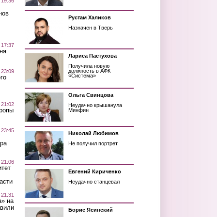
 19:36
нов
Рустам Халиков
Назначен в Тверь
 17:37
ня
Лариса Пастухова
Получила новую
должность в АФК
 23:09
«Система»
го
Ольга Свинцова
 21:02
Неудачно крышанула
Тропы
Минфин
 23:45
Николай Любимов
ра
Не получил портрет
 21:06
итет
Евгений Кириченко
асти
Неудачно станцевал
 21:31
а» на
авили
Борис Ясинский