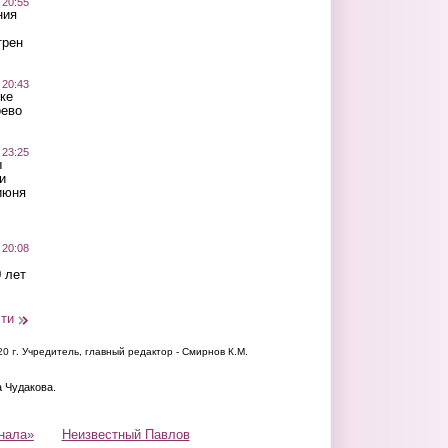
 20:55
ния
трен
 20:43
ке
оево
 23:25
ы
и
июня
 20:08
 лет
сти
20 г.
Учредитель, главный редактор - Смирнов К.М.
а Чудакова.
нала»
Неизвестный Павлов