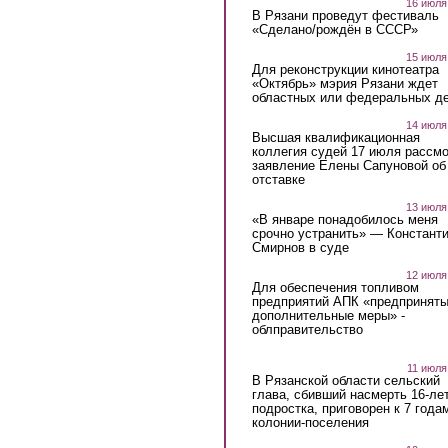
16 июля
В Рязани проведут фестиваль
«Сделано/рождён в СССР»
15 июля
Для реконструкции кинотеатра
«Октябрь» мэрия Рязани ждет
областных или федеральных де
14 июля
Высшая квалификационная
коллегия судей 17 июля рассмо
заявление Елены Сапуновой об
отставке
13 июля
«В январе понадобилось меня
срочно устранить» — Констант
Смирнов в суде
12 июля
Для обеспечения топливом
предприятий АПК «предпринят
дополнительные меры» -
облправительство
11 июля
В Рязанской области сельский
глава, сбивший насмерть 16-ле
подростка, приговорен к 7 года
колонии-поселения