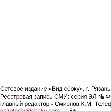
Сетевое издание «Вид сбоку», г. Рязан
ЭЛ № ФС
Реестровая запись СМИ: серия
главный редактор - Смирнов К.М. Телефо
gazeta@vidsboku.com
(link sends e-mail)
. 18+