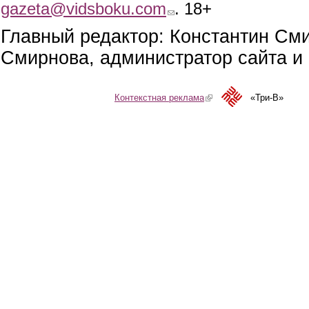
gazeta@vidsboku.com
(link sends e-mail)
. 18+
Главный редактор: Константин См
Смирнова, администратор сайта и 
Контекстная реклама
(link is external)
«Три-В»