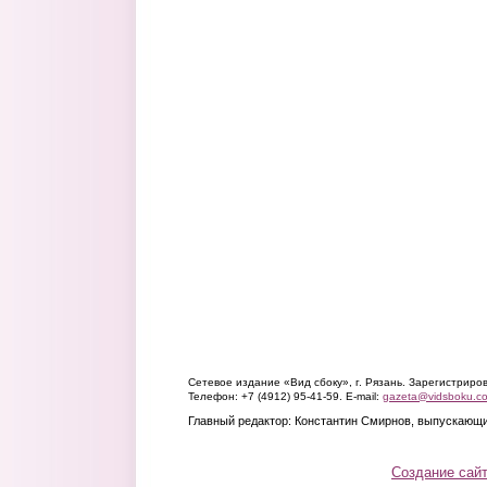
Сетевое издание «Вид сбоку», г. Рязань. Зарегистрир
Телефон: +7 (4912) 95-41-59. E-mail:
gazeta@vidsboku.c
Главный редактор: Константин Смирнов, выпускающи
Создание сай