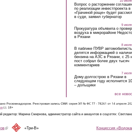
10 июля
Вопрос о расторжении соглаше
по реализации инвестпроекта в
«Грачиной роще» будет рассмо
в суде, заявил губернатор
9 июля
Прокуратура объявила о провер
воздуха в микрорайоне Недост
в Рязани
8 июля
В паблике ПУВР автомобилист
делятся информацией о наличи
бензина на АЗС в Рязани, с 25 
пост собрал более двух тысяч
комментариев
7 июля
Дому-долгострою в Рязани в
следующем году исполнится 10
– дольщики
все ново
ЭЛ № ФС 77 - 7826
1 от 14 апреля 20
овано Роскомнадзором. Реестровая запись СМИ: серия
(link sends e-mail)
om
. 18+
й редактор: Марина Смирнова, администратор сайта и аккаунтов в соцсетях: Светлан
Концессия «Водока
тов
(link is external)
«Три-В»