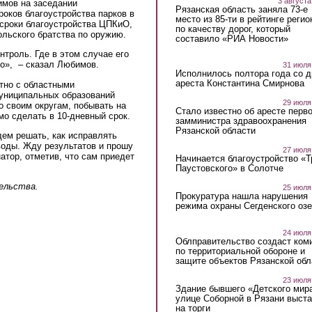
3 августа
имов на заседании
Рязанская область заняла 73-е
роков благоустройства парков в
место из 85-ти в рейтинге регио
 сроки благоустройства ЦПКиО,
по качеству дорог, который
ольского братства по оружию.
составило «РИА Новости»
нтроль. Где в этом случае его
но», – сказал Любимов.
31 июля
Исполнилось полтора года со д
ареста Константина Смирнова
тно с областными
униципальных образований
29 июля
о своим округам, побывать на
Стало известно об аресте перво
мо сделать в 10-дневный срок.
замминистра здравоохранения
Рязанской области
дем решать, как исправлять
воды. Жду результатов и прошу
27 июля
атор, отметив, что сам приедет
Начинается благоустройство «
Паустовского» в Солотче
ельства.
25 июля
Прокуратура нашла нарушения
режима охраны Сегденского озе
24 июля
Облправительство создаст ком
по территориальной обороне и
защите объектов Рязанской обл
23 июля
Здание бывшего «Детского мир
улице Соборной в Рязани выст
на торги