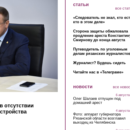
статьи
все ста
«Следователь не знал, кто ес
кто в этом деле»
Сторона защиты обжаловала
продление ареста Константин
Смирнову до конца августа
Путеводитель по уголовным
делам рязанских журналистов
Журналист? Будешь сидеть
Читайте нас в «Телеграме»
новости
все ново
6 августа
Олег Шалаев отпущен под
домашний арест
в отсутствии
4 августа
устройства
Фото: аппарат губернатора
Рязанской области возглавил
выходец из Челябинска