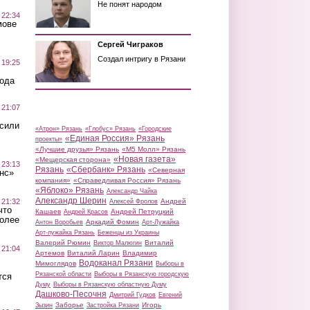
Не понят народом
 22:34
мове
Сергей Чиграков
Создал интригу в Рязани
 19:25
вода
 21:07
осили
«Атрон» Рязань
«Глобус» Рязань
«Городские
«Единая Россия» Рязань
проекты»
«Лучшие друзья» Рязань
«М5 Молл» Рязань
«Новая газета»
«Мещерская сторона»
 23:13
Рязань
«Сбербанк» Рязань
«Северная
нс»
компания»
«Справедливая Россия» Рязань
«Яблоко» Рязань
Александр Чайка
Александр Шерин
 21:32
Андрей
Алексей Фролов
что
Кашаев
Андрей Петруцкий
Андрей Красов
более
Аркадий Фомин
Антон Воробьев
Арт-Лужайка
Арт-лужайка Рязань
Беженцы из Украины
Валерий Рюмин
Виталий
Виктор Малюгин
 21:04
Артемов
Виталий Ларин
Владимир
Водоканал Рязани
Мимоглядов
Выборы в
Рязанской области
Выборы в Рязанскую городскую
тся
Думу
Выборы в Рязанскую областную Думу
Дашково-Песочня
Дмитрий Гудков
Евгений
Заборье
Игорь
Зызин
Застройка Рязани