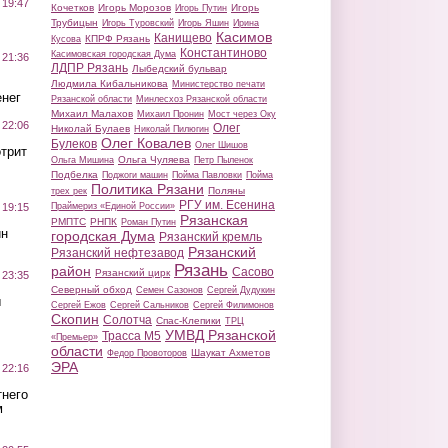
 19:47
Кочетков
Игорь Морозов
Игорь
Игорь Путин
Трубицын
Игорь Туровский
Игорь Яшин
Ирина
Касимов
Канищево
КПРФ Рязань
Кусова
Константиново
Касимовская городская Дума
 21:36
ЛДПР Рязань
Лыбедский бульвар
Людмила Кибальникова
Министерство печати
нег
Рязанской области
Минлесхоз Рязанской области
Михаил Малахов
Михаил Пронин
Мост через Оку
 22:06
Олег
Николай Булаев
Николай Пилюгин
Олег Ковалев
Булеков
Олег Шишов
трит
Ольга Чуляева
Ольга Мишина
Петр Пыленок
Подбелка
Поджоги машин
Пойма Павловки
Пойма
Политика Рязани
Поляны
трех рек
РГУ им. Есенина
Праймериз «Единой России»
 19:15
Рязанская
РМПТС
РНПК
Роман Путин
ин
городская Дума
Рязанский кремль
Рязанский
Рязанский нефтезавод
Рязань
район
Сасово
Рязанский цирк
 23:35
Северный обход
Семен Сазонов
Сергей Дудукин
ы
Сергей Ежов
Сергей Сальников
Сергей Филимонов
Скопин
Солотча
Спас-Клепики
ТРЦ
УМВД Рязанской
Трасса М5
«Премьер»
области
Шаукат Ахметов
Федор Провоторов
ЭРА
 22:16
тнего
м