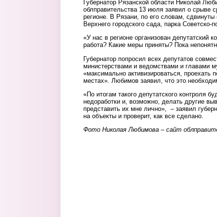
Губернатор Рязанской области Николай Люб
облправительства 13 июля заявил о срыве с
регионе. В Рязани, по его словам, сдвинуты
Верхнего городского сада, парка Советско-п
«У нас в регионе организован депутатский ко
работа? Какие меры приняты? Пока непонят
Губернатор попросил всех депутатов совмес
министерствами и ведомствами и главами м
«максимально активизироваться, проехать п
местах». Любимов заявил, что это необходи
«По итогам такого депутатского контроля бу
недоработки и, возможно, делать другие вы
представить их мне лично», – заявил губерн
на объекты и проверит, как все сделано.
Фото Николая Любимова – сайт облправит