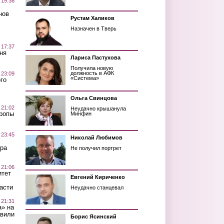
 19:36
нов
Рустам Халиков
Назначен в Тверь
 17:37
ня
Лариса Пастухова
Получила новую
должность в АФК
 23:09
«Система»
го
Ольга Свинцова
 21:02
Неудачно крышанула
Тропы
Минфин
 23:45
Николай Любимов
ра
Не получил портрет
 21:06
итет
Евгений Кириченко
асти
Неудачно станцевал
 21:31
а» на
авили
Борис Ясинский