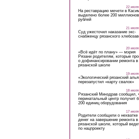
22 июля
На реставрацию мечети в Каси
выделено более 200 миллионов
рублей
21 июля
Суд ужесточил наказание экс-
снабженцу рязанского хлебоза
20 июля
«Всё идёт по плану» — мэрия
Рязани родителям, которые пр
о дофинансировании ремонта в
рязанской школе
19 июля
«Экологический рязанский алья
перезапустил «карту свалок»
18 июля
Рязанский Минздрав сообщил, 
перинатальный центр получит 
200 единиц оборудования
17 июля
Родители сообщили о нехватке
денег на завершение ремонта в
рязанской школе, который веде
по нацпроекту