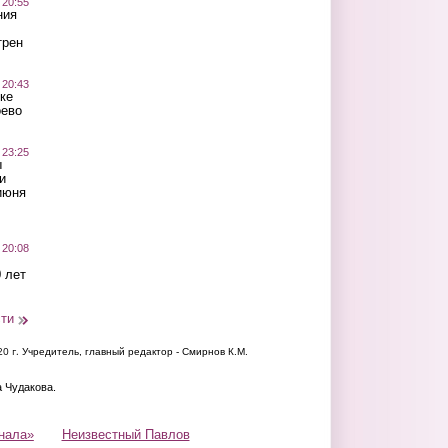
 20:55
ния
трен
 20:43
ке
оево
 23:25
ы
и
июня
 20:08
 лет
сти
20 г.
Учредитель, главный редактор - Смирнов К.М.
а Чудакова.
нала»
Неизвестный Павлов