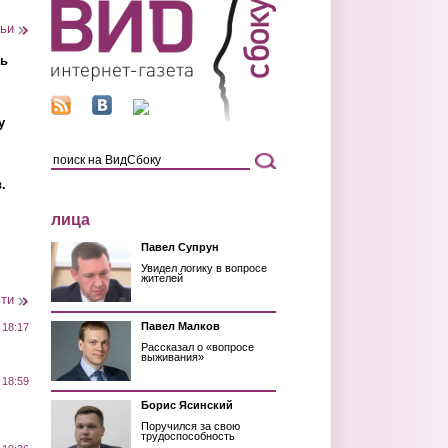
тьи
ть
у
.
лица
Павел Супрун
Увидел логику в вопросе
жителей
сти
Павел Малков
 18:17
Рассказал о «вопросе
выживания»
 18:59
Борис Ясинский
Поручился за свою
трудоспособность