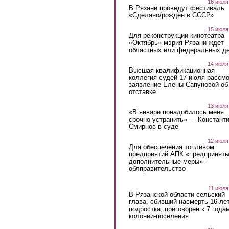
16 июля
В Рязани проведут фестиваль
«Сделано/рождён в СССР»
15 июля
Для реконструкции кинотеатра
«Октябрь» мэрия Рязани ждет
областных или федеральных де
14 июля
Высшая квалификационная
коллегия судей 17 июля рассмо
заявление Елены Сапуновой об
отставке
13 июля
«В январе понадобилось меня
срочно устранить» — Констант
Смирнов в суде
12 июля
Для обеспечения топливом
предприятий АПК «предпринят
дополнительные меры» -
облправительство
11 июля
В Рязанской области сельский
глава, сбивший насмерть 16-ле
подростка, приговорен к 7 года
колонии-поселения