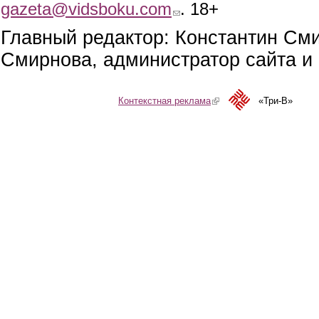
gazeta@vidsboku.com
(link sends e-mail)
. 18+
Главный редактор: Константин См
Смирнова, администратор сайта и 
Контекстная реклама
(link is external)
«Три-В»