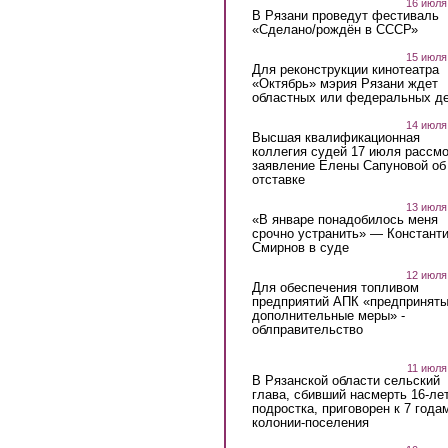
16 июля
В Рязани проведут фестиваль
«Сделано/рождён в СССР»
15 июля
Для реконструкции кинотеатра
«Октябрь» мэрия Рязани ждет
областных или федеральных де
14 июля
Высшая квалификационная
коллегия судей 17 июля рассмо
заявление Елены Сапуновой об
отставке
13 июля
«В январе понадобилось меня
срочно устранить» — Констант
Смирнов в суде
12 июля
Для обеспечения топливом
предприятий АПК «предпринят
дополнительные меры» -
облправительство
11 июля
В Рязанской области сельский
глава, сбивший насмерть 16-ле
подростка, приговорен к 7 года
колонии-поселения