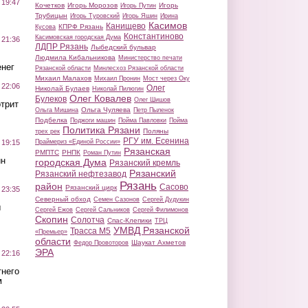
 19:47
Кочетков
Игорь Морозов
Игорь
Игорь Путин
Трубицын
Игорь Туровский
Игорь Яшин
Ирина
Касимов
Канищево
КПРФ Рязань
Кусова
Константиново
Касимовская городская Дума
 21:36
ЛДПР Рязань
Лыбедский бульвар
Людмила Кибальникова
Министерство печати
нег
Рязанской области
Минлесхоз Рязанской области
Михаил Малахов
Михаил Пронин
Мост через Оку
 22:06
Олег
Николай Булаев
Николай Пилюгин
Олег Ковалев
Булеков
Олег Шишов
трит
Ольга Чуляева
Ольга Мишина
Петр Пыленок
Подбелка
Поджоги машин
Пойма Павловки
Пойма
Политика Рязани
Поляны
трех рек
РГУ им. Есенина
Праймериз «Единой России»
 19:15
Рязанская
РМПТС
РНПК
Роман Путин
ин
городская Дума
Рязанский кремль
Рязанский
Рязанский нефтезавод
Рязань
район
Сасово
Рязанский цирк
 23:35
Северный обход
Семен Сазонов
Сергей Дудукин
ы
Сергей Ежов
Сергей Сальников
Сергей Филимонов
Скопин
Солотча
Спас-Клепики
ТРЦ
УМВД Рязанской
Трасса М5
«Премьер»
области
Шаукат Ахметов
Федор Провоторов
ЭРА
 22:16
тнего
м