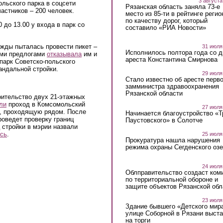
3 августа
льского парка в соцсети
Рязанская область заняла 73-е
астников – 200 человек.
место из 85-ти в рейтинге регио
по качеству дорог, который
0 до 13.00 у входа в парк со
составило «РИА Новости»
жды пыталась провести пикет –
31 июля
Исполнилось полтора года со д
ыми предлогами
отказывала
им и
ареста Константина Смирнова
парк Советско-польского
андальной стройки.
29 июля
Стало известно об аресте перво
замминистра здравоохранения
Рязанской области
оительство двух 21-этажных
ли
проход в Комсомольский
27 июля
у, проходящую рядом. После
Начинается благоустройство «
проведет проверку границ
Паустовского» в Солотче
 стройки в мэрии назвали
сь
.
25 июля
Прокуратура нашла нарушения
режима охраны Сегденского озе
24 июля
Облправительство создаст ком
по территориальной обороне и
защите объектов Рязанской обл
23 июля
Здание бывшего «Детского мир
улице Соборной в Рязани выст
на торги