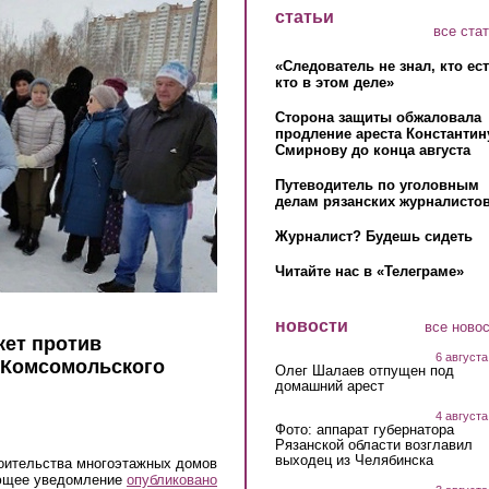
статьи
все ста
«Следователь не знал, кто ес
кто в этом деле»
Сторона защиты обжаловала
продление ареста Константин
Смирнову до конца августа
Путеводитель по уголовным
делам рязанских журналистов
Журналист? Будешь сидеть
Читайте нас в «Телеграме»
новости
все ново
кет против
6 августа
 Комсомольского
Олег Шалаев отпущен под
домашний арест
4 августа
Фото: аппарат губернатора
Рязанской области возглавил
выходец из Челябинска
роительства многоэтажных домов
ующее уведомление
опубликовано