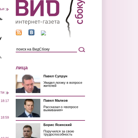
тьи
ть
у
.
лица
Павел Супрун
Увидел логику в вопросе
жителей
сти
Павел Малков
 18:17
Рассказал о «вопросе
выживания»
 18:59
Борис Ясинский
Поручился за свою
трудоспособность