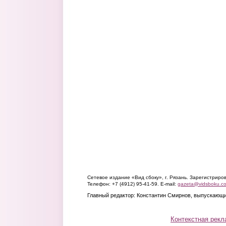
Сетевое издание «Вид сбоку», г. Рязань. Зарегистрир
Телефон: +7 (4912) 95-41-59. E-mail:
gazeta@vidsboku.c
Главный редактор: Константин Смирнов, выпускающи
Контекстная рекл