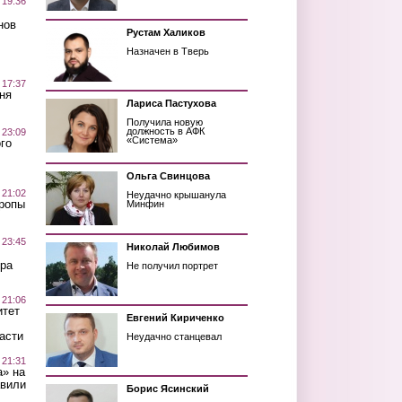
 19:36
нов
Рустам Халиков
Назначен в Тверь
 17:37
ня
Лариса Пастухова
Получила новую
должность в АФК
 23:09
«Система»
го
Ольга Свинцова
 21:02
Неудачно крышанула
Тропы
Минфин
 23:45
Николай Любимов
ра
Не получил портрет
 21:06
итет
Евгений Кириченко
асти
Неудачно станцевал
 21:31
а» на
авили
Борис Ясинский