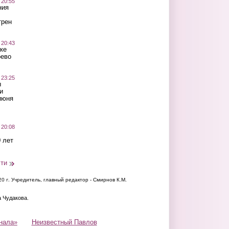
 20:55
ния
трен
 20:43
ке
оево
 23:25
ы
и
июня
 20:08
 лет
сти
20 г.
Учредитель, главный редактор - Смирнов К.М.
а Чудакова.
нала»
Неизвестный Павлов