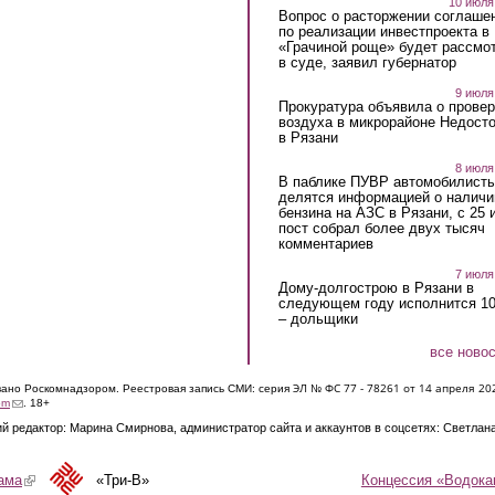
10 июля
Вопрос о расторжении соглаше
по реализации инвестпроекта в
«Грачиной роще» будет рассмо
в суде, заявил губернатор
9 июля
Прокуратура объявила о провер
воздуха в микрорайоне Недост
в Рязани
8 июля
В паблике ПУВР автомобилист
делятся информацией о наличи
бензина на АЗС в Рязани, с 25 
пост собрал более двух тысяч
комментариев
7 июля
Дому-долгострою в Рязани в
следующем году исполнится 10
– дольщики
все ново
ЭЛ № ФС 77 - 7826
1 от 14 апреля 20
овано Роскомнадзором. Реестровая запись СМИ: серия
(link sends e-mail)
om
. 18+
й редактор: Марина Смирнова, администратор сайта и аккаунтов в соцсетях: Светлан
Концессия «Водока
ама
(link is external)
«Три-В»