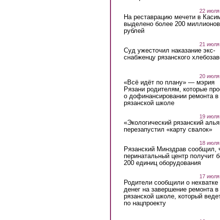
22 июля
На реставрацию мечети в Каси
выделено более 200 миллионов
рублей
21 июля
Суд ужесточил наказание экс-
снабженцу рязанского хлебоза
20 июля
«Всё идёт по плану» — мэрия
Рязани родителям, которые пр
о дофинансировании ремонта в
рязанской школе
19 июля
«Экологический рязанский алья
перезапустил «карту свалок»
18 июля
Рязанский Минздрав сообщил, 
перинатальный центр получит 
200 единиц оборудования
17 июля
Родители сообщили о нехватке
денег на завершение ремонта в
рязанской школе, который веде
по нацпроекту