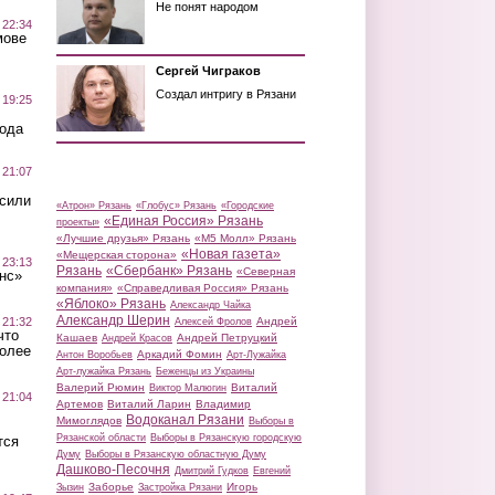
Не понят народом
 22:34
мове
Сергей Чиграков
Создал интригу в Рязани
 19:25
вода
 21:07
осили
«Атрон» Рязань
«Глобус» Рязань
«Городские
«Единая Россия» Рязань
проекты»
«Лучшие друзья» Рязань
«М5 Молл» Рязань
«Новая газета»
«Мещерская сторона»
 23:13
Рязань
«Сбербанк» Рязань
«Северная
нс»
компания»
«Справедливая Россия» Рязань
«Яблоко» Рязань
Александр Чайка
Александр Шерин
 21:32
Андрей
Алексей Фролов
что
Кашаев
Андрей Петруцкий
Андрей Красов
более
Аркадий Фомин
Антон Воробьев
Арт-Лужайка
Арт-лужайка Рязань
Беженцы из Украины
Валерий Рюмин
Виталий
Виктор Малюгин
 21:04
Артемов
Виталий Ларин
Владимир
Водоканал Рязани
Мимоглядов
Выборы в
Рязанской области
Выборы в Рязанскую городскую
тся
Думу
Выборы в Рязанскую областную Думу
Дашково-Песочня
Дмитрий Гудков
Евгений
Заборье
Игорь
Зызин
Застройка Рязани