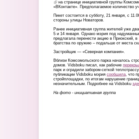
(link is external)
на странице инициативной группы Комсомо
«ВКонтакте». Предполагаемое количество уч
Пикет состоится в субботу, 21 января, с 11.0
стороны улицы Новаторов.
Ранее инициативная группа жителей уже два
5 и 14 января. Однако мэрия под надуманн
предлагала перенести акцию в Приокский, в 
братства по оружию – подальше от места ск
Застройщик — «Северная компания».
Вблизи Комсомольского парка началось стр
домов. Vidsboku писал, как рабочие
перекры
парк и оградили забором-сеткой теплотрасс
публикации Vidsboku мэрия
сообщила
, что 
стройплощадки, по итогам нарушение границ
незначительным. Подробнее на Vidsboku
зде
На фото - инициативная группа