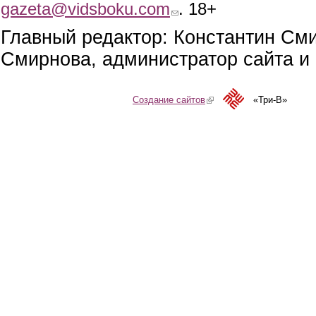
gazeta@vidsboku.com
(link sends e-mail)
. 18+
Главный редактор: Константин См
Смирнова, администратор сайта и 
Создание сайтов
(link is external)
«Три-В»