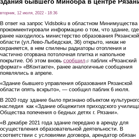
здания бывшего Минобра в центре Рязан
вторник, 12 июля, 2022 - 18:36
В ответ на запрос Vidsboku в областном Минимущества
прокомментировали информацию о том, что здание, где
ранее находилось министерство образования Рязанско
области (ул.Лево-Лыбедская, 36) открыто, никак не
охраняется, в нем спилены радиаторы отопления и
частично оторвана потолочная плитка и напольное
покрытие. Об этом вновь
сообщил
(link is external)
паблик «Рязанский
формат» «ВКонтакте», ранее аналогичные сообщения
появлялись в апреле.
«Здание бывшего управления образования Рязанской
области опять вскрыто», — сообщил паблик 6 июля.
В 2020 году здание было признано объектом культурног
наследия как «Здание общежития приходского училищ
Общества попечения о бедных детях г. Рязани».
«В декабре 2021 года здание передано в аренду для
осуществления образовательной деятельности. В
соответствии с условиями договора, арендатор обязан