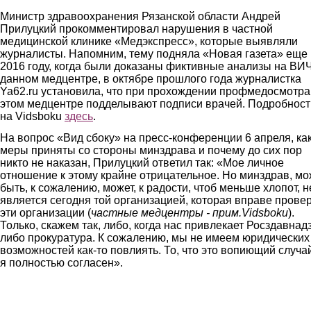
Министр здравоохранения Рязанской области Андрей
Прилуцкий прокомментировал нарушения в частной
медицинской клинике «Медэкспресс», которые выявляли
журналисты. Напомним, тему подняла «Новая газета» еще 
2016 году, когда были доказаны фиктивные анализы на ВИЧ
данном медцентре, в октябре прошлого года журналистка
Ya62.ru установила, что при прохождении профмедосмотра
этом медцентре подделывают подписи врачей. Подробност
на Vidsboku
здесь
.
На вопрос «Вид сбоку» на пресс-конференции 6 апреля, ка
меры приняты со стороны минздрава и почему до сих пор
никто не наказан, Прилуцкий ответил так: «Мое личное
отношение к этому крайне отрицательное. Но минздрав, мо
быть, к сожалению, может, к радости, чтоб меньше хлопот, н
является сегодня той организацией, которая вправе прове
эти организации (
частные медцентры - прим.Vidsboku
).
Только, скажем так, либо, когда нас привлекает Росздавнад
либо прокуратура. К сожалению, мы не имеем юридических
возможностей как-то повлиять. То, что это вопиющий случа
я полностью согласен».