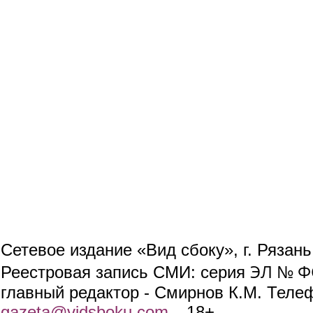
Сетевое издание «Вид сбоку», г. Рязан
ЭЛ № ФС
Реестровая запись СМИ: серия
главный редактор - Смирнов К.М. Телефо
gazeta@vidsboku.com
(link sends e-mail)
. 18+