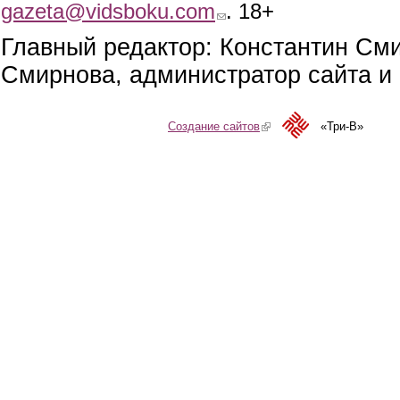
gazeta@vidsboku.com
(link sends e-mail)
. 18+
Главный редактор: Константин См
Смирнова, администратор сайта и 
Создание сайтов
(link is external)
«Три-В»