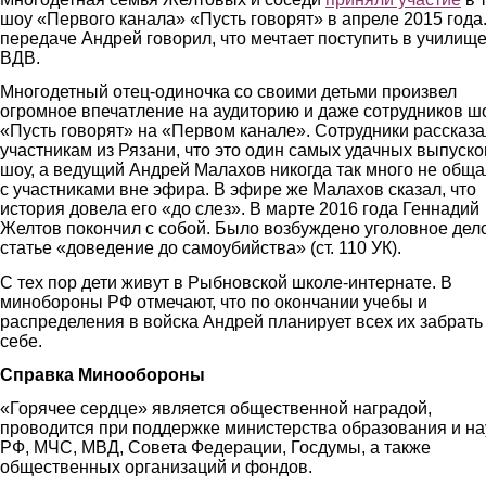
шоу «Первого канала» «Пусть говорят» в апреле 2015 года
передаче Андрей говорил, что мечтает поступить в училищ
ВДВ.
Многодетный отец-одиночка со своими детьми произвел
огромное впечатление на аудиторию и даже сотрудников ш
«Пусть говорят» на «Первом канале». Сотрудники рассказ
участникам из Рязани, что это один самых удачных выпуско
шоу, а ведущий Андрей Малахов никогда так много не общ
с участниками вне эфира. В эфире же Малахов сказал, что
история довела его «до слез». В марте 2016 года Геннадий
Желтов покончил с собой. Было возбуждено уголовное дел
статье «доведение до самоубийства» (ст. 110 УК).
С тех пор дети живут в Рыбновской школе-интернате. В
минобороны РФ отмечают, что по окончании учебы и
распределения в войска Андрей планирует всех их забрать 
себе.
Справка Минообороны
«Горячее сердце» является общественной наградой,
проводится при поддержке министерства образования и на
РФ, МЧС, МВД, Совета Федерации, Госдумы, а также
общественных организаций и фондов.