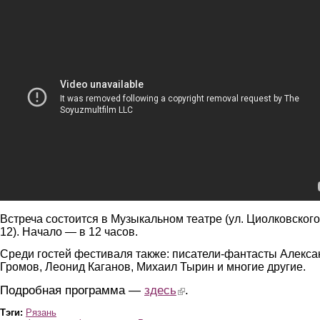
Контакт (мультфильм СССР 1978) реж В Тарасов
Встреча состоится в Музыкальном театре (ул. Циолковского
12). Начало — в 12 часов.
Среди гостей фестиваля также: писатели-фантасты Алекса
Громов, Леонид Каганов, Михаил Тырин и многие другие.
Подробная программа —
здесь
(link is external)
.
Тэги:
Рязань