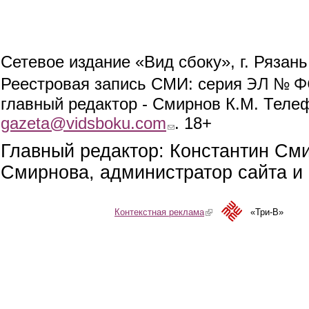
Сетевое издание «Вид сбоку», г. Рязан
ЭЛ № ФС
Реестровая запись СМИ: серия
главный редактор - Смирнов К.М. Телефо
gazeta@vidsboku.com
(link sends e-mail)
. 18+
Главный редактор: Константин См
Смирнова, администратор сайта и 
Контекстная реклама
(link is external)
«Три-В»