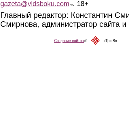
gazeta@vidsboku.com
(link sends e-mail)
. 18+
Главный редактор: Константин См
Смирнова, администратор сайта и 
Создание сайтов
(link is external)
«Три-В»