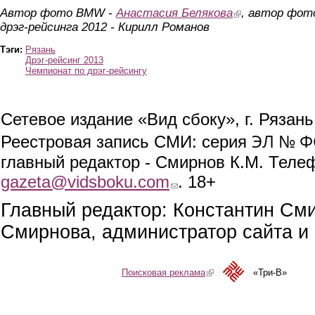
Автор фото BMW -
Анастасия Белякова
(link is external)
, автор фот
дрэг-рейсинга 2012 - Кирилл Романов
Тэги:
Рязань
Дрэг-рейсинг 2013
Чемпионат по дрэг-рейсингу
Сетевое издание «Вид сбоку», г. Рязан
ЭЛ № ФС
Реестровая запись СМИ: серия
главный редактор - Смирнов К.М. Телефо
gazeta@vidsboku.com
(link sends e-mail)
. 18+
Главный редактор: Константин См
Смирнова, администратор сайта и 
Поисковая реклама
(link is external)
«Три-В»