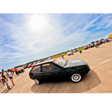
k1u38kkgthy.jpg
mjozncbholw.jpg
r0azdbuhfge.jpg
v3zlciyxebw.jpg
xc3-2ity7t4.jpg