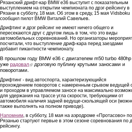
Рязанский дрифт-кар BMW e36 выступит с показательным
выступлением на открытии чемпионата по дрэг-рейсингу в
Рязани в субботу, 18 мая. Об этом в среду, 15 мая Vidsboku
сообщил пилот BMW Виталий Савельев.
Дрифтинг и дрэг рейсинг не имеют ничего общего и
пересекаются друг с другом лишь в том, что это виды
автомобильных соревнований. Но организаторы мероприя
посчитали, что выступление дриф-кара перед заездами
добавит пикантности чемпионату.
В прошлом году BMW е36 с двигателем m50 turbo 480hp
уже
радовал
(link is external)
дрэговую публику крутыми заносами и
поворотами.
Дрифтинг - вид автоспорта, характеризующийся
прохождением поворотов с намеренным срывом ведущей 
и проходом в управляемом заносе на максимально возмож
для удержания на трассе угла скорости, требующими от
автомобиля наличия задней ведуще-скользящей оси (можн
также выполнять на полном приводе).
Напомним
, в субботу, 18 мая на аэродроме «Протасово» п
Рязанью стартуют первые в этом сезоне соревнования по д
рейсингу.