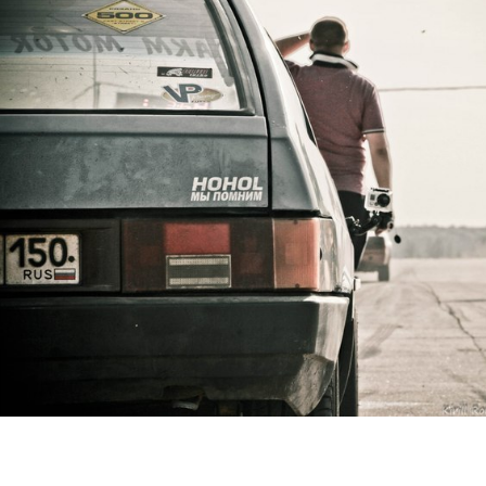
atukj7pjwzc.jpg
iok6l2op9ve.jpg