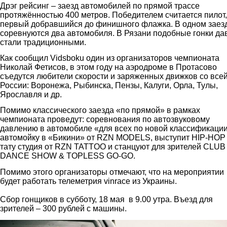
Дрэг рейсинг – заезд автомобилей по прямой трассе
протяжённостью 400 метров. Победителем считается пилот,
первый добравшийся до финишного флажка. В одном заез
соревнуются два автомобиля. В Рязани подобные гонки да
стали традиционными.
Как сообщил Vidsboku один из организаторов чемпионата
Николай Фетисов, в этом году на аэродроме в Протасово
съедутся любители скорости и заряженных движков со все
России: Воронежа, Рыбинска, Пензы, Калуги, Орла, Тулы,
Ярославля и др.
Помимо классического заезда «по прямой» в рамках
чемпионата проведут: соревнования по автозвуковому
давлению в автомобиле «для всех по новой классификации
автомойку в «Бикини» от RZN MODELS, выступит HIP-HOP
тату студия от RZN TATTOO и станцуют для зрителей CLUB
DANCE SHOW & TOPLESS GO-GO.
Помимо этого организаторы отмечают, что на мероприятии
будет работать телеметрия vinrace из Украины.
Сбор гонщиков в субботу, 18 мая в 9.00 утра. Въезд для
зрителей – 300 рублей с машины.