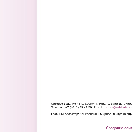
Сетевое издание «Вид сбоку», г. Рязань. Зарегистрир
Телефон: +7 (4912) 95-41-59. E-mail:
gazeta@vidsboku.c
Главный редактор: Константин Смирнов, выпускающи
Создание сай