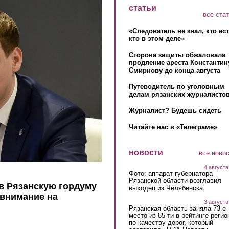
статьи
все ста
«Следователь не знал, кто ес
кто в этом деле»
Сторона защиты обжаловала
продление ареста Константин
Смирнову до конца августа
Путеводитель по уголовным
делам рязанских журналистов
Журналист? Будешь сидеть
Читайте нас в «Телеграме»
новости
все ново
4 августа
Фото: аппарат губернатора
Рязанской области возглавил
в Рязанскую гордуму
выходец из Челябинска
 внимание на
3 августа
Рязанская область заняла 73-е
место из 85-ти в рейтинге регио
по качеству дорог, который