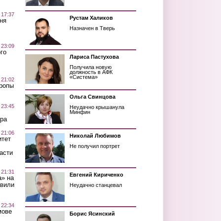
 17:37
Рустам Халиков
ня
Назначен в Тверь
 23:09
го
Лариса Пастухова
Получила новую
должность в АФК
«Система»
 21:02
Тропы
Ольга Свинцова
 23:45
Неудачно крышанула
Минфин
ра
 21:06
Николай Любимов
итет
Не получил портрет
асти
 21:31
Евгений Кириченко
а» на
авили
Неудачно станцевал
 22:34
мове
Борис Ясинский