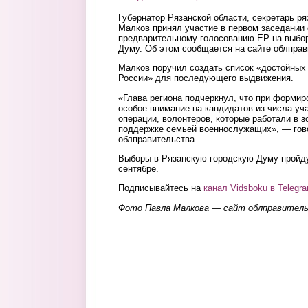
Губернатор Рязанской области, секретарь р
Малков принял участие в первом заседании 
предварительному голосованию ЕР на выбо
Думу. Об этом сообщается на сайте облправ
Малков поручил создать список «достойных
России» для последующего выдвижения.
«Глава региона подчеркнул, что при формир
особое внимание на кандидатов из числа уч
операции, волонтеров, которые работали в з
поддержке семьей военнослужащих», — гово
облправительства.
Выборы в Рязанскую городскую Думу пройду
сентябре.
Подписывайтесь на
канал Vidsboku в Telegr
Фото Павла Малкова — сайт облправител