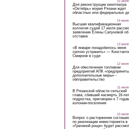
15 июля
Для реконструкции кинотеатра
«Октябрь» мэрия Рязани ждет
областных или федеральных де
14 июля
Высшая квалификационная
коллегия судей 17 июля рассмо
заявление Елены Сапуновой об
отставке
13 июля
«В январе понадобилось меня
срочно устранить» — Констант
Смирнов в суде
12 июля
Для обеспечения топливом
предприятий АПК «предпринят
дополнительные меры» -
облправительство
11 июля
В Рязанской области сельский
глава, сбивший насмерть 16-ле
подростка, приговорен к 7 года
колонии-поселения
10 июля
Вопрос о расторжении соглаше
по реализации инвестпроекта в
«Грачиной роще» будет рассмо