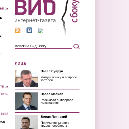
тьи
ть
у
.
лица
Павел Супрун
Увидел логику в вопросе
жителей
сти
Павел Малков
 18:59
Рассказал о «вопросе
выживания»
 19:36
Борис Ясинский
нов
Поручился за свою
трудоспособность