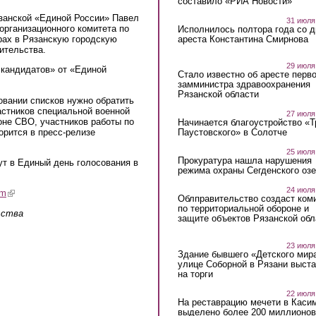
составило «РИА Новости»
язанской «Единой России» Павел
31 июля
организационного комитета по
Исполнилось полтора года со д
ареста Константина Смирнова
рах в Рязанскую городскую
ительства.
29 июля
 кандидатов» от «Единой
Стало известно об аресте перво
замминистра здравоохранения
Рязанской области
овании списков нужно обратить
астников специальной военной
27 июля
оне СВО, участников работы по
Начинается благоустройство «
рится в пресс-релизе
Паустовского» в Солотче
25 июля
Прокуратура нашла нарушения
т в Единый день голосования в
режима охраны Сегденского озе
24 июля
am
(link is external)
Облправительство создаст ком
по территориальной обороне и
ьства
защите объектов Рязанской обл
23 июля
Здание бывшего «Детского мир
улице Соборной в Рязани выст
на торги
22 июля
На реставрацию мечети в Каси
выделено более 200 миллионов