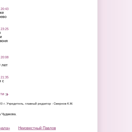
 20:43
ке
оево
 23:25
ы
и
июня
 20:08
 лет
 21:35
 с
сти
20 г.
Учредитель, главный редактор - Смирнов К.М.
а Чудакова.
нала»
Неизвестный Павлов