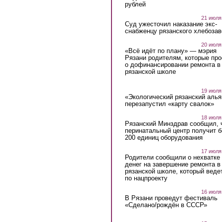
рублей
21 июля
Суд ужесточил наказание экс-
снабженцу рязанского хлебоза
20 июля
«Всё идёт по плану» — мэрия
Рязани родителям, которые пр
о дофинансировании ремонта в
рязанской школе
19 июля
«Экологический рязанский алья
перезапустил «карту свалок»
18 июля
Рязанский Минздрав сообщил, 
перинатальный центр получит 
200 единиц оборудования
17 июля
Родители сообщили о нехватке
денег на завершение ремонта в
рязанской школе, который веде
по нацпроекту
16 июля
В Рязани проведут фестиваль
«Сделано/рождён в СССР»