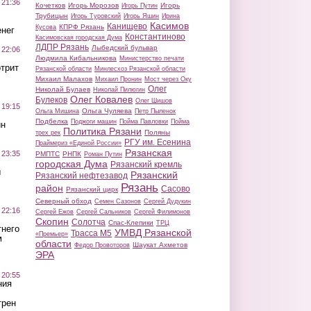
 21:36
Кочетков
Игорь Морозов
Игорь
Игорь Путин
Трубицын
Игорь Туровский
Игорь Яшин
Ирина
Касимов
Канищево
КПРФ Рязань
Кусова
нег
Константиново
Касимовская городская Дума
ЛДПР Рязань
Лыбедский бульвар
 22:06
Людмила Кибальникова
Министерство печати
трит
Рязанской области
Минлесхоз Рязанской области
Михаил Малахов
Михаил Пронин
Мост через Оку
Олег
Николай Булаев
Николай Пилюгин
Олег Ковалев
Булеков
Олег Шишов
 19:15
Ольга Чуляева
Ольга Мишина
Петр Пыленок
Подбелка
Поджоги машин
Пойма Павловки
Пойма
ин
Политика Рязани
Поляны
трех рек
РГУ им. Есенина
Праймериз «Единой России»
Рязанская
 23:35
РМПТС
РНПК
Роман Путин
городская Дума
Рязанский кремль
ы
Рязанский
Рязанский нефтезавод
Рязань
район
Сасово
Рязанский цирк
Северный обход
Семен Сазонов
Сергей Дудукин
 22:16
Сергей Ежов
Сергей Сальников
Сергей Филимонов
Скопин
Солотча
Спас-Клепики
ТРЦ
тнего
УМВД Рязанской
Трасса М5
«Премьер»
м
области
Шаукат Ахметов
Федор Провоторов
ЭРА
 20:55
ния
трен