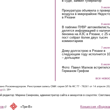
в суде, заявил губернатор
9 июля
Прокуратура объявила о провер
воздуха в микрорайоне Недост
в Рязани
8 июля
В паблике ПУВР автомобилист
делятся информацией о наличи
бензина на АЗС в Рязани, с 25 
пост собрал более двух тысяч
комментариев
7 июля
Дому-долгострою в Рязани в
следующем году исполнится 10
– дольщики
6 июля
Фото: Павел Малков встретился
Германом Грефом
все ново
ЭЛ № ФС 77 - 7826
1 от 14 апреля 20
овано Роскомнадзором. Реестровая запись СМИ: серия
(link sends e-mail)
om
. 18+
й редактор: Марина Смирнова, администратор сайта и аккаунтов в соцсетях: Светлан
Концессия «Водока
тов
(link is external)
«Три-В»