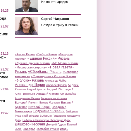
Не понят народом
 19:25
вода
Сергей Чиграков
Создал интригу в Рязани
 21:07
осили
 23:13
«Атрон» Рязань
«Глобус» Рязань
«Городские
нс»
«Единая Россия» Рязань
проекты»
«Лучшие друзья» Рязань
«М5 Молл» Рязань
«Новая газета»
«Мещерская сторона»
 21:32
Рязань
«Сбербанк» Рязань
«Северная
что
компания»
«Справедливая Россия» Рязань
более
«Яблоко» Рязань
Александр Чайка
Александр Шерин
Андрей
Алексей Фролов
 21:04
Кашаев
Андрей Петруцкий
Андрей Красов
Аркадий Фомин
Антон Воробьев
Арт-Лужайка
Арт-лужайка Рязань
Беженцы из Украины
тся
Валерий Рюмин
Виталий
Виктор Малюгин
Артемов
Виталий Ларин
Владимир
Водоканал Рязани
Мимоглядов
Выборы в
 19:47
Рязанской области
Выборы в Рязанскую городскую
Думу
Выборы в Рязанскую областную Думу
Дашково-Песочня
Дмитрий Гудков
Евгений
Заборье
Игорь
Зызин
Застройка Рязани