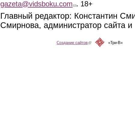
gazeta@vidsboku.com
(link sends e-mail)
. 18+
Главный редактор: Константин См
Смирнова, администратор сайта и 
Создание сайтов
(link is external)
«Три-В»