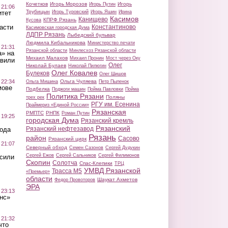
Кочетков
Игорь Морозов
Игорь
Игорь Путин
 21:06
Трубицын
Игорь Туровский
Игорь Яшин
Ирина
итет
Касимов
Канищево
КПРФ Рязань
Кусова
Константиново
асти
Касимовская городская Дума
ЛДПР Рязань
Лыбедский бульвар
Людмила Кибальникова
Министерство печати
 21:31
Рязанской области
Минлесхоз Рязанской области
а» на
Михаил Малахов
Михаил Пронин
Мост через Оку
авили
Олег
Николай Булаев
Николай Пилюгин
Олег Ковалев
Булеков
Олег Шишов
Ольга Чуляева
 22:34
Ольга Мишина
Петр Пыленок
мове
Подбелка
Поджоги машин
Пойма Павловки
Пойма
Политика Рязани
Поляны
трех рек
РГУ им. Есенина
Праймериз «Единой России»
Рязанская
РМПТС
РНПК
Роман Путин
 19:25
городская Дума
Рязанский кремль
Рязанский
Рязанский нефтезавод
вода
Рязань
район
Сасово
Рязанский цирк
 21:07
Северный обход
Семен Сазонов
Сергей Дудукин
Сергей Ежов
Сергей Сальников
Сергей Филимонов
осили
Скопин
Солотча
Спас-Клепики
ТРЦ
УМВД Рязанской
Трасса М5
«Премьер»
области
Шаукат Ахметов
Федор Провоторов
ЭРА
 23:13
нс»
 21:32
что