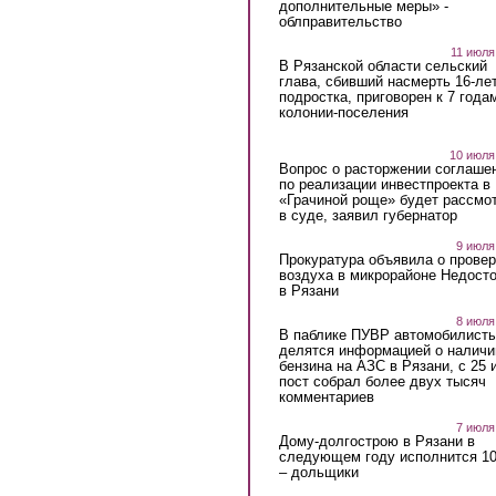
дополнительные меры» -
облправительство
11 июля
В Рязанской области сельский
глава, сбивший насмерть 16-ле
подростка, приговорен к 7 года
колонии-поселения
10 июля
Вопрос о расторжении соглаше
по реализации инвестпроекта в
«Грачиной роще» будет рассмо
в суде, заявил губернатор
9 июля
Прокуратура объявила о провер
воздуха в микрорайоне Недост
в Рязани
8 июля
В паблике ПУВР автомобилист
делятся информацией о наличи
бензина на АЗС в Рязани, с 25 
пост собрал более двух тысяч
комментариев
7 июля
Дому-долгострою в Рязани в
следующем году исполнится 10
– дольщики