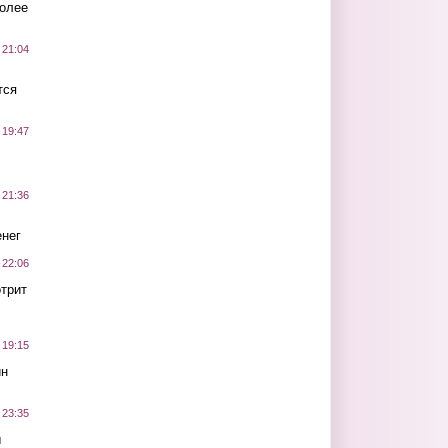
более
 21:04
тся
 19:47
 21:36
нег
 22:06
трит
 19:15
ин
 23:35
ы