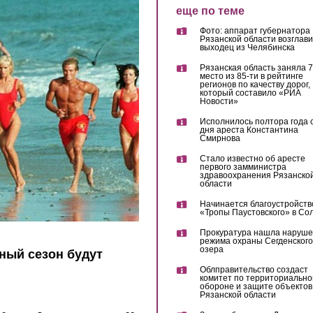
еще по теме
Фото: аппарат губернатора
Рязанской области возглав
выходец из Челябинска
Рязанская область заняла 7
место из 85-ти в рейтинге
регионов по качеству дорог,
который составило «РИА
Новости»
Исполнилось полтора года 
дня ареста Константина
Смирнова
Стало известно об аресте
первого замминистра
здравоохранения Рязанско
области
Начинается благоустройств
«Тропы Паустовского» в Со
Прокуратура нашла наруш
режима охраны Сегденского
озера
ный сезон будут
Облправительство создаст
комитет по территориально
обороне и защите объектов
Рязанской области