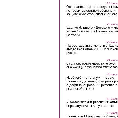
24 июля
Облправительство создаст ком
по территориальной обороне и
защите объектов Рязанской обл
23 июля
Здание бывшего «Детского мир
улице Соборной в Рязани выст
на торги
22 июля
На реставрацию мечети в Каси
выделено более 200 миллионов
рублей
21 июля
Суд ужесточил наказание экс-
снабженцу рязанского хлебоза
20 июля
«Всё идёт по плану» — мэрия
Рязани родителям, которые пр
о дофинансировании ремонта в
рязанской школе
19 июля
«Экологический рязанский алья
перезапустил «карту свалок»
18 июля
Рязанский Минздрав сообщил, 