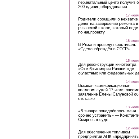
перинатальный центр получит 
200 единиц оборудования
17 июля
Родители сообщили о нехватке
денег на завершение ремонта в
рязанской школе, который веде
по нацпроекту
16 июля
В Рязани проведут фестиваль
«Сделано/рождён в СССР»
15 июля
Для реконструкции кинотеатра
«Октябрь» мэрия Рязани ждет
областных или федеральных де
14 июля
Высшая квалификационная
коллегия судей 17 июля рассмо
заявление Елены Сапуновой об
отставке
13 июля
«В январе понадобилось меня
срочно устранить» — Констант
Смирнов в суде
12 июля
Для обеспечения топливом
предприятий АПК «предпринят