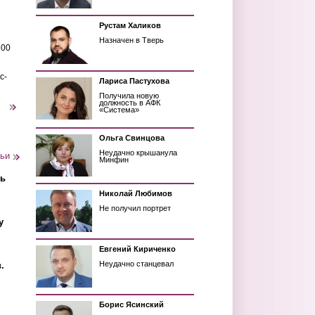
Рустам Халиков
Назначен в Тверь
200
с-
Лариса Пастухова
Получила новую
должность в АФК
следующая ›
«Система»
Ольга Свинцова
Неудачно крышанула
тьи
Минфин
ть
Николай Любимов
Не получил портрет
у
Евгений Кириченко
Неудачно станцевал
.
Борис Ясинский