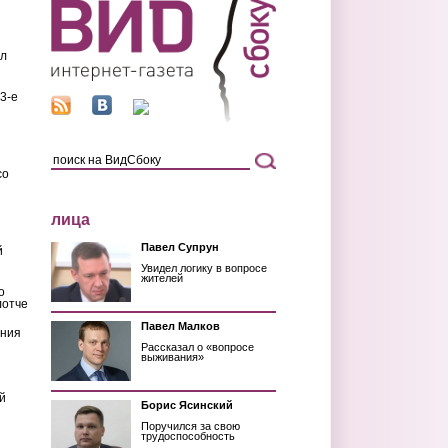
ил
3-е
со
лица
Павел Супрун
й
Увидел логику в вопросе
жителей
о
лотче
Павел Малков
ения
Рассказал о «вопросе
выживания»
й
Борис Ясинский
Поручился за свою
трудоспособность