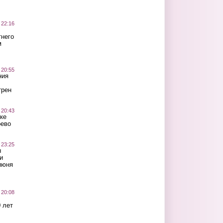
 22:16
тнего
м
 20:55
ния
трен
 20:43
ке
оево
 23:25
ы
и
июня
 20:08
 лет