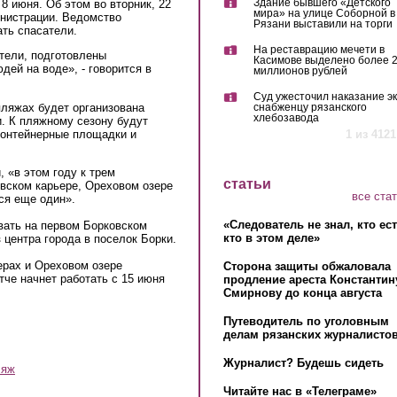
Здание бывшего «Детского
8 июня. Об этом во вторник, 22
мира» на улице Соборной в
нистрации. Ведомство
Рязани выставили на торги
ать спасатели.
На реставрацию мечети в
тели, подготовлены
Касимове выделено более 
ей на воде», - говорится в
миллионов рублей
Суд ужесточил наказание эк
пляжах будет организована
снабженцу рязанского
хлебозавода
и. К пляжному сезону будут
контейнерные площадки и
1 из 4121
 «в этом году к трем
статьи
вском карьере, Ореховом озере
все ста
ся еще один».
«Следователь не знал, кто ес
вать на первом Борковском
кто в этом деле»
 центра города в поселок Борки.
ерах и Ореховом озере
Сторона защиты обжаловала
че начнет работать с 15 июня
продление ареста Константин
Смирнову до конца августа
)
Путеводитель по уголовным
делам рязанских журналистов
Журналист? Будешь сидеть
ляж
Читайте нас в «Телеграме»