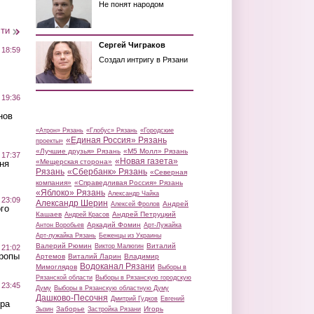
Не понят народом
сти
Сергей Чиграков
 18:59
Создал интригу в Рязани
 19:36
нов
«Атрон» Рязань
«Глобус» Рязань
«Городские
«Единая Россия» Рязань
проекты»
«Лучшие друзья» Рязань
«М5 Молл» Рязань
 17:37
«Новая газета»
«Мещерская сторона»
ня
Рязань
«Сбербанк» Рязань
«Северная
компания»
«Справедливая Россия» Рязань
«Яблоко» Рязань
Александр Чайка
 23:09
Александр Шерин
Андрей
Алексей Фролов
го
Кашаев
Андрей Петруцкий
Андрей Красов
Аркадий Фомин
Антон Воробьев
Арт-Лужайка
Арт-лужайка Рязань
Беженцы из Украины
Валерий Рюмин
Виталий
Виктор Малюгин
 21:02
Тропы
Артемов
Виталий Ларин
Владимир
Водоканал Рязани
Мимоглядов
Выборы в
Рязанской области
Выборы в Рязанскую городскую
 23:45
Думу
Выборы в Рязанскую областную Думу
Дашково-Песочня
Дмитрий Гудков
Евгений
ра
Заборье
Игорь
Зызин
Застройка Рязани