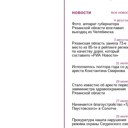
новости
все ново
4 августа
Фото: аппарат губернатора
Рязанской области возглавил
выходец из Челябинска
3 августа
Рязанская область заняла 73-е
место из 85-ти в рейтинге регио
по качеству дорог, который
составило «РИА Новости»
31 июля
Исполнилось полтора года со д
ареста Константина Смирнова
29 июля
Стало известно об аресте перво
замминистра здравоохранения
Рязанской области
27 июля
Начинается благоустройство «
Паустовского» в Солотче
25 июля
Прокуратура нашла нарушения
режима охраны Сегденского озе