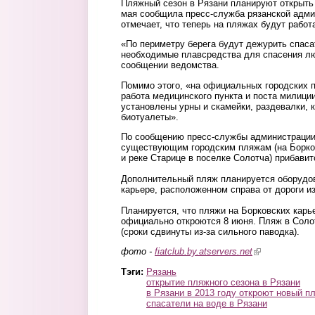
Пляжный сезон в Рязани планируют открыть 
мая сообщила пресс-служба рязанской адми
отмечает, что теперь на пляжах будут работ
«По периметру берега будут дежурить спаса
необходимые плавсредства для спасения люд
сообщении ведомства.
Помимо этого, «на официальных городских 
работа медицинского пункта и поста милици
установлены урны и скамейки, раздевалки, 
биотуалеты».
По сообщению пресс-службы администрации,
существующим городским пляжам (на Борко
и реке Старице в поселке Солотча) прибавит
Дополнительный пляж планируется оборудо
карьере, расположенном справа от дороги из
Планируется, что пляжи на Борковских карь
официально откроются 8 июня. Пляж в Солот
(сроки сдвинуты из-за сильного паводка).
фото -
fiatclub.by.atservers.net
(link is external
Тэги:
Рязань
открытие пляжного сезона в Рязани
в Рязани в 2013 году откроют новый п
спасатели на воде в Рязани