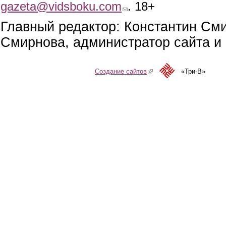
gazeta@vidsboku.com
(link sends e-mail)
. 18+
Главный редактор: Константин См
Смирнова, администратор сайта и 
Создание сайтов
(link is external)
«Три-В»