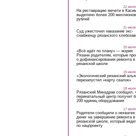
22 июля
На реставрацию мечети в Каси
выделено более 200 миллионов
рублей
21 июля
Суд ужесточил наказание экс-
снабженцу рязанского хлебоза
20 июля
«Всё идёт по плану» — мэрия
Рязани родителям, которые пр
о дофинансировании ремонта в
рязанской школе
19 июля
«Экологический рязанский алья
перезапустил «карту свалок»
18 июля
Рязанский Минздрав сообщил, 
перинатальный центр получит 
200 единиц оборудования
17 июля
Родители сообщили о нехватке
денег на завершение ремонта в
рязанской школе, который веде
по нацпроекту