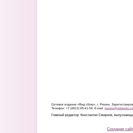
Сетевое издание «Вид сбоку», г. Рязань. Зарегистрир
Телефон: +7 (4912) 95-41-59. E-mail:
gazeta@vidsboku.c
Главный редактор: Константин Смирнов, выпускающи
Создание сай