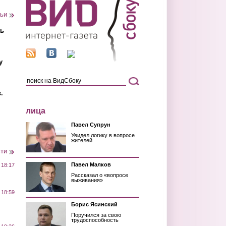
тьи
ть
у
.
лица
Павел Супрун
Увидел логику в вопросе
жителей
сти
Павел Малков
 18:17
Рассказал о «вопросе
выживания»
 18:59
Борис Ясинский
Поручился за свою
трудоспособность