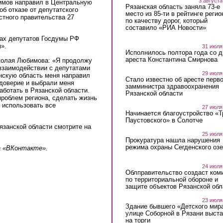
3 августа
имов направил в Центральную
Рязанская область заняла 73-е
б отказе от депутатского
место из 85-ти в рейтинге регио
стного правительства 27
по качеству дорог, который
составило «РИА Новости»
рах депутатов Госдумы РФ
».
31 июля
Исполнилось полтора года со д
ареста Константина Смирнова
колая Любимова: «Я продолжу
 взаимодействии с депутатами
29 июля
нскую область меня направил
Стало известно об аресте перво
 доверие и выбрали меня
замминистра здравоохранения
аботать в Рязанской области.
Рязанской области
роблем региона, сделать жизнь
 использовать все
27 июля
Начинается благоустройство «
Паустовского» в Солотче
язанской области смотрите на
25 июля
Прокуратура нашла нарушения
режима охраны Сегденского озе
а «ВКонтакте».
24 июля
Облправительство создаст ком
по территориальной обороне и
защите объектов Рязанской обл
23 июля
Здание бывшего «Детского мир
улице Соборной в Рязани выст
на торги