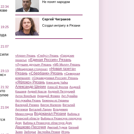
Не понят народом
 22:34
мове
Сергей Чиграков
Создал интригу в Рязани
 19:25
вода
 21:07
осили
«Атрон» Рязань
«Глобус» Рязань
«Городские
«Единая Россия» Рязань
проекты»
«Лучшие друзья» Рязань
«М5 Молл» Рязань
«Новая газета»
«Мещерская сторона»
 23:13
Рязань
«Сбербанк» Рязань
«Северная
нс»
компания»
«Справедливая Россия» Рязань
«Яблоко» Рязань
Александр Чайка
Александр Шерин
 21:32
Андрей
Алексей Фролов
что
Кашаев
Андрей Петруцкий
Андрей Красов
более
Аркадий Фомин
Антон Воробьев
Арт-Лужайка
Арт-лужайка Рязань
Беженцы из Украины
Валерий Рюмин
Виталий
Виктор Малюгин
 21:04
Артемов
Виталий Ларин
Владимир
Водоканал Рязани
Мимоглядов
Выборы в
Рязанской области
Выборы в Рязанскую городскую
тся
Думу
Выборы в Рязанскую областную Думу
Дашково-Песочня
Дмитрий Гудков
Евгений
Заборье
Игорь
Зызин
Застройка Рязани