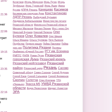
 19:47
Кочетков
Игорь Морозов
Игорь
Игорь Путин
Трубицын
Игорь Туровский
Игорь Яшин
Ирина
Касимов
Канищево
КПРФ Рязань
Кусова
Константиново
Касимовская городская Дума
 21:36
ЛДПР Рязань
Лыбедский бульвар
Людмила Кибальникова
Министерство печати
нег
Рязанской области
Минлесхоз Рязанской области
Михаил Малахов
Михаил Пронин
Мост через Оку
 22:06
Олег
Николай Булаев
Николай Пилюгин
Олег Ковалев
Булеков
Олег Шишов
трит
Ольга Чуляева
Ольга Мишина
Петр Пыленок
Подбелка
Поджоги машин
Пойма Павловки
Пойма
Политика Рязани
Поляны
трех рек
РГУ им. Есенина
Праймериз «Единой России»
 19:15
Рязанская
РМПТС
РНПК
Роман Путин
ин
городская Дума
Рязанский кремль
Рязанский
Рязанский нефтезавод
Рязань
район
Сасово
Рязанский цирк
 23:35
Северный обход
Семен Сазонов
Сергей Дудукин
ы
Сергей Ежов
Сергей Сальников
Сергей Филимонов
Скопин
Солотча
Спас-Клепики
ТРЦ
УМВД Рязанской
Трасса М5
«Премьер»
области
Шаукат Ахметов
Федор Провоторов
ЭРА
 22:16
тнего
м