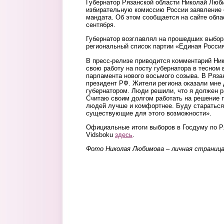
Губернатор Рязанской области Николай Люб
избирательную комиссию России заявление о
мандата. Об этом сообщается на сайте обла
сентября.
Губернатор возглавлял на прошедших выбо
региональный список партии «Единая Россия
В пресс-релизе приводится комментарий Ни
свою работу на посту губернатора в тесном
парламента нового восьмого созыва. В Ряза
президент РФ. Жители региона оказали мне
губернатором. Люди решили, что я должен р
Считаю своим долгом работать на решение п
людей лучше и комфортнее. Буду стараться
существующие для этого возможности».
Официальные итоги выборов в Госдуму по Р
Vidsboku
здесь
.
Фото Николая Любимова – личная страниц