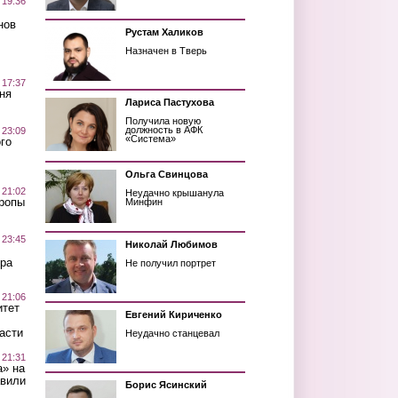
 19:36
нов
Рустам Халиков
Назначен в Тверь
 17:37
ня
Лариса Пастухова
Получила новую
должность в АФК
 23:09
«Система»
го
Ольга Свинцова
 21:02
Неудачно крышанула
Тропы
Минфин
 23:45
Николай Любимов
ра
Не получил портрет
 21:06
итет
Евгений Кириченко
асти
Неудачно станцевал
 21:31
а» на
авили
Борис Ясинский