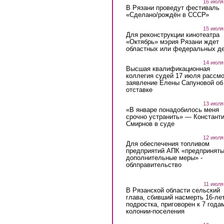
16 июля
В Рязани проведут фестиваль
«Сделано/рождён в СССР»
15 июля
Для реконструкции кинотеатра
«Октябрь» мэрия Рязани ждет
областных или федеральных де
14 июля
Высшая квалификационная
коллегия судей 17 июля рассмо
заявление Елены Сапуновой об
отставке
13 июля
«В январе понадобилось меня
срочно устранить» — Констант
Смирнов в суде
12 июля
Для обеспечения топливом
предприятий АПК «предпринят
дополнительные меры» -
облправительство
11 июля
В Рязанской области сельский
глава, сбивший насмерть 16-ле
подростка, приговорен к 7 года
колонии-поселения