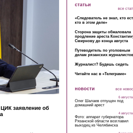
статьи
все ста
«Следователь не знал, кто ес
кто в этом деле»
Сторона защиты обжаловала
продление ареста Константин
Смирнову до конца августа
Путеводитель по уголовным
делам рязанских журналистов
Журналист? Будешь сидеть
Читайте нас в «Телеграме»
новости
все ново
6 августа
Олег Шалаев отпущен под
домашний арест
 ЦИК заявление об
4 августа
та
Фото: аппарат губернатора
Рязанской области возглавил
выходец из Челябинска