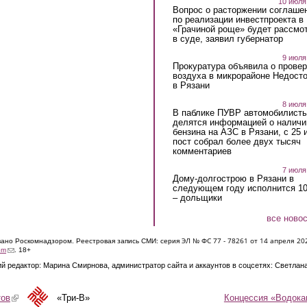
10 июля
Вопрос о расторжении соглаше
по реализации инвестпроекта в
«Грачиной роще» будет рассмо
в суде, заявил губернатор
9 июля
Прокуратура объявила о провер
воздуха в микрорайоне Недост
в Рязани
8 июля
В паблике ПУВР автомобилист
делятся информацией о наличи
бензина на АЗС в Рязани, с 25 
пост собрал более двух тысяч
комментариев
7 июля
Дому-долгострою в Рязани в
следующем году исполнится 10
– дольщики
все ново
ЭЛ № ФС 77 - 7826
1 от 14 апреля 20
овано Роскомнадзором. Реестровая запись СМИ: серия
(link sends e-mail)
om
. 18+
й редактор: Марина Смирнова, администратор сайта и аккаунтов в соцсетях: Светлан
Концессия «Водока
тов
(link is external)
«Три-В»