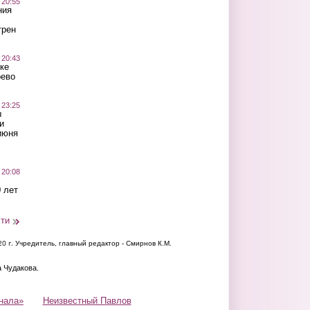
 20:55
ния
трен
 20:43
ке
оево
 23:25
ы
и
июня
 20:08
 лет
сти
20 г.
Учредитель, главный редактор - Смирнов К.М.
а Чудакова.
нала»
Неизвестный Павлов