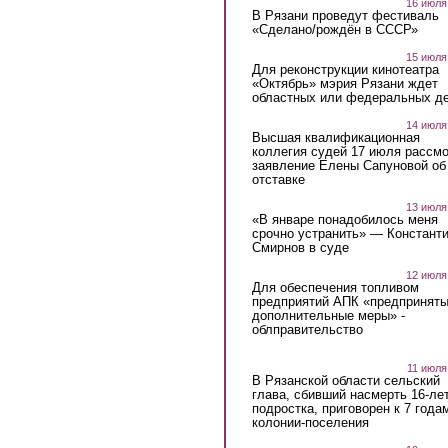
16 июля
В Рязани проведут фестиваль
«Сделано/рождён в СССР»
15 июля
Для реконструкции кинотеатра
«Октябрь» мэрия Рязани ждет
областных или федеральных де
14 июля
Высшая квалификационная
коллегия судей 17 июля рассмо
заявление Елены Сапуновой об
отставке
13 июля
«В январе понадобилось меня
срочно устранить» — Констант
Смирнов в суде
12 июля
Для обеспечения топливом
предприятий АПК «предпринят
дополнительные меры» -
облправительство
11 июля
В Рязанской области сельский
глава, сбивший насмерть 16-ле
подростка, приговорен к 7 года
колонии-поселения