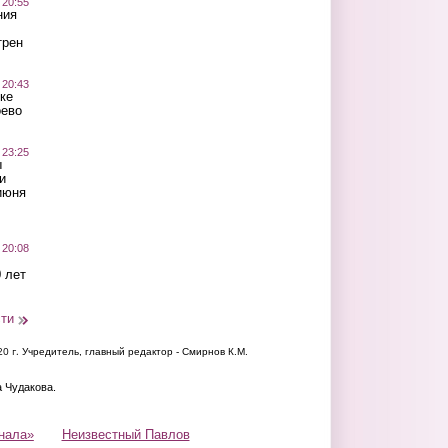
 20:55
ния
трен
 20:43
ке
оево
 23:25
ы
и
июня
 20:08
 лет
сти
20 г.
Учредитель, главный редактор - Смирнов К.М.
а Чудакова.
нала»
Неизвестный Павлов