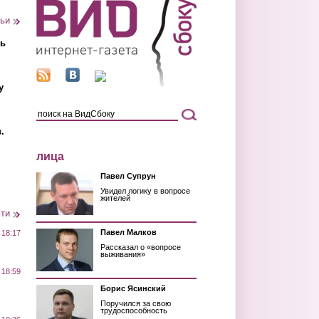
тьи
ть
у
.
лица
Павел Супрун
Увидел логику в вопросе
жителей
сти
Павел Малков
 18:17
Рассказал о «вопросе
выживания»
 18:59
Борис Ясинский
Поручился за свою
трудоспособность