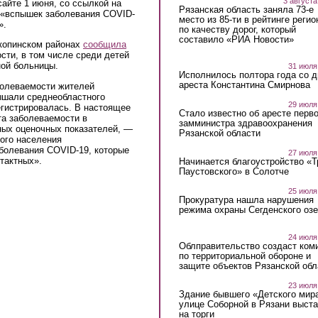
3 августа
сайте 1 июня, со ссылкой на
Рязанская область заняла 73-е
о «вспышек заболевания COVID-
место из 85-ти в рейтинге регио
».
по качеству дорог, который
составило «РИА Новости»
копинском районах
сообщила
сти, в том числе среди детей
ой больницы.
31 июля
Исполнилось полтора года со д
ареста Константина Смирнова
болеваемости жителей
ышали среднеобластного
29 июля
егистрировалась. В настоящее
Стало известно об аресте перво
та заболеваемости в
замминистра здравоохранения
ных оценочных показателей, —
Рязанской области
ого населения
болевания COVID-19, которые
27 июля
тактных».
Начинается благоустройство «
Паустовского» в Солотче
25 июля
Прокуратура нашла нарушения
режима охраны Сегденского озе
24 июля
Облправительство создаст ком
по территориальной обороне и
защите объектов Рязанской обл
23 июля
Здание бывшего «Детского мир
улице Соборной в Рязани выст
на торги