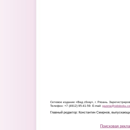
Сетевое издание «Вид сбоку», г. Рязань. Зарегистрир
Телефон: +7 (4912) 95-41-59. E-mail:
gazeta@vidsboku.c
Главный редактор: Константин Смирнов, выпускающи
Поисковая рекл