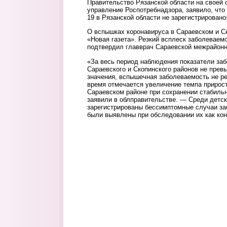
Правительство Рязанской области на своей 
управление Роспотребнадзора, заявило, чт
19 в Рязанской области не зарегистрировано
О вспышках коронавируса в Сараевском и С
«Новая газета». Резкий всплеск заболеваемо
подтвердил главврач Сараевской межрайонн
«За весь период наблюдения показатели за
Сараевского и Скопинского районов не прев
значения, вспышечная заболеваемость не р
время отмечается увеличение темпа прирос
Сараевском районе при сохранении стабиль
заявили в облправительстве. — Среди детск
зарегистрированы бессимптомные случаи за
были выявлены при обследовании их как кон