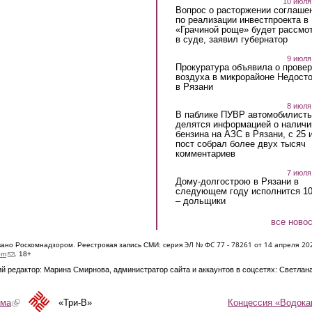
10 июля
Вопрос о расторжении соглаше
по реализации инвестпроекта в
«Грачиной роще» будет рассмо
в суде, заявил губернатор
9 июля
Прокуратура объявила о провер
воздуха в микрорайоне Недост
в Рязани
8 июля
В паблике ПУВР автомобилист
делятся информацией о наличи
бензина на АЗС в Рязани, с 25 
пост собрал более двух тысяч
комментариев
7 июля
Дому-долгострою в Рязани в
следующем году исполнится 10
– дольщики
все ново
ЭЛ № ФС 77 - 7826
1 от 14 апреля 20
овано Роскомнадзором. Реестровая запись СМИ: серия
(link sends e-mail)
om
. 18+
й редактор: Марина Смирнова, администратор сайта и аккаунтов в соцсетях: Светлан
Концессия «Водока
ама
(link is external)
«Три-В»