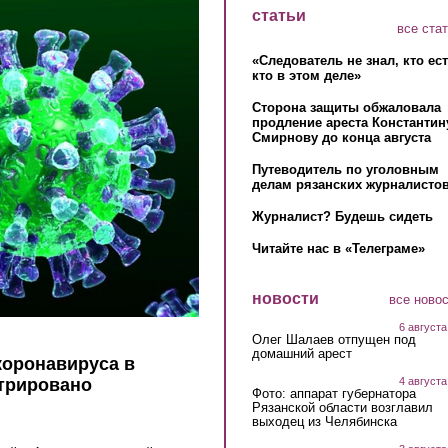
статьи
все ста
«Следователь не знал, кто ес
кто в этом деле»
Сторона защиты обжаловала
продление ареста Константин
Смирнову до конца августа
Путеводитель по уголовным
делам рязанских журналистов
Журналист? Будешь сидеть
Читайте нас в «Телеграме»
новости
все ново
6 августа
Олег Шалаев отпущен под
домашний арест
коронавируса в
4 августа
стрировано
Фото: аппарат губернатора
Рязанской области возглавил
выходец из Челябинска