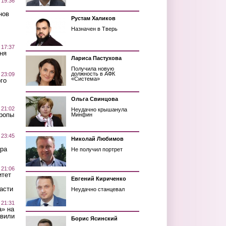
 19:36
нов
Рустам Халиков
Назначен в Тверь
 17:37
ня
Лариса Пастухова
Получила новую
должность в АФК
 23:09
«Система»
го
Ольга Свинцова
 21:02
Неудачно крышанула
Тропы
Минфин
 23:45
Николай Любимов
ра
Не получил портрет
 21:06
итет
Евгений Кириченко
асти
Неудачно станцевал
 21:31
а» на
авили
Борис Ясинский