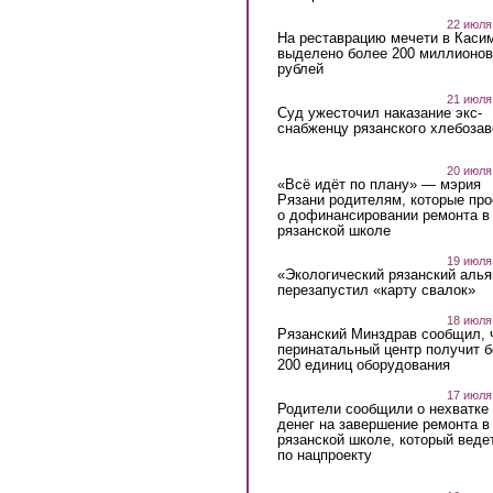
22 июля
На реставрацию мечети в Каси
выделено более 200 миллионов
рублей
21 июля
Суд ужесточил наказание экс-
снабженцу рязанского хлебоза
20 июля
«Всё идёт по плану» — мэрия
Рязани родителям, которые пр
о дофинансировании ремонта в
рязанской школе
19 июля
«Экологический рязанский алья
перезапустил «карту свалок»
18 июля
Рязанский Минздрав сообщил, 
перинатальный центр получит 
200 единиц оборудования
17 июля
Родители сообщили о нехватке
денег на завершение ремонта в
рязанской школе, который веде
по нацпроекту