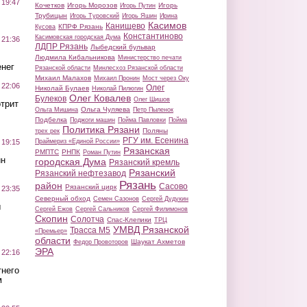
 19:47
Кочетков
Игорь Морозов
Игорь
Игорь Путин
Трубицын
Игорь Туровский
Игорь Яшин
Ирина
Касимов
Канищево
КПРФ Рязань
Кусова
Константиново
Касимовская городская Дума
 21:36
ЛДПР Рязань
Лыбедский бульвар
Людмила Кибальникова
Министерство печати
нег
Рязанской области
Минлесхоз Рязанской области
Михаил Малахов
Михаил Пронин
Мост через Оку
 22:06
Олег
Николай Булаев
Николай Пилюгин
Олег Ковалев
Булеков
Олег Шишов
трит
Ольга Чуляева
Ольга Мишина
Петр Пыленок
Подбелка
Поджоги машин
Пойма Павловки
Пойма
Политика Рязани
Поляны
трех рек
РГУ им. Есенина
Праймериз «Единой России»
 19:15
Рязанская
РМПТС
РНПК
Роман Путин
ин
городская Дума
Рязанский кремль
Рязанский
Рязанский нефтезавод
Рязань
район
Сасово
Рязанский цирк
 23:35
Северный обход
Семен Сазонов
Сергей Дудукин
ы
Сергей Ежов
Сергей Сальников
Сергей Филимонов
Скопин
Солотча
Спас-Клепики
ТРЦ
УМВД Рязанской
Трасса М5
«Премьер»
области
Шаукат Ахметов
Федор Провоторов
ЭРА
 22:16
тнего
м