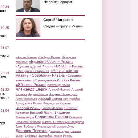
Не понят народом
 22:34
мове
Сергей Чиграков
Создал интригу в Рязани
 19:25
вода
 21:07
осили
«Атрон» Рязань
«Глобус» Рязань
«Городские
«Единая Россия» Рязань
проекты»
«Лучшие друзья» Рязань
«М5 Молл» Рязань
«Новая газета»
«Мещерская сторона»
 23:13
Рязань
«Сбербанк» Рязань
«Северная
нс»
компания»
«Справедливая Россия» Рязань
«Яблоко» Рязань
Александр Чайка
Александр Шерин
 21:32
Андрей
Алексей Фролов
что
Кашаев
Андрей Петруцкий
Андрей Красов
более
Аркадий Фомин
Антон Воробьев
Арт-Лужайка
Арт-лужайка Рязань
Беженцы из Украины
Валерий Рюмин
Виталий
Виктор Малюгин
 21:04
Артемов
Виталий Ларин
Владимир
Водоканал Рязани
Мимоглядов
Выборы в
Рязанской области
Выборы в Рязанскую городскую
тся
Думу
Выборы в Рязанскую областную Думу
Дашково-Песочня
Дмитрий Гудков
Евгений
Заборье
Игорь
Зызин
Застройка Рязани