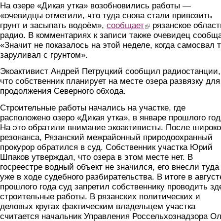
На озере «Дикая утка» возобновились работы —
«очевидцы отметили, что туда снова стали привозить
грунт и засыпать водоём»,
сообщает
(link is external)
рязанское област
радио. В комментариях к записи также очевидец сообща
«Значит не показалось на этой неделе, когда самосвал 
заруливал с грунтом».
Экоактивист Андрей Петруцкий сообщил радиостанции,
что собственник планирует на месте озера развязку для
продолжения Северного обхода.
Строительные работы начались на участке, где
расположено озеро «Дикая утка», в январе прошлого год
На это обратили внимание экоактивисты. После широко
резонанса, Рязанский межрайонный природоохранный
прокурор обратился в суд. Собственник участка Юрий
Шпаков утверждал, что озера в этом месте нет. В
госреестре водный объект не значился, его внесли туда
уже в ходе судебного разбирательства. В итоге в август
прошлого года суд запретил собственнику проводить зд
строительные работы. В рязанских политических и
деловых кругах фактическим владельцем участка
считается начальник Управления Россельхознадзора Ол