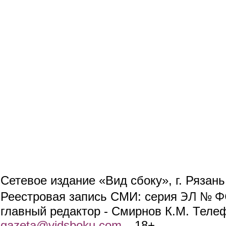
Сетевое издание «Вид сбоку», г. Рязан
ЭЛ № ФС
Реестровая запись СМИ: серия
главный редактор - Смирнов К.М. Телефо
gazeta@vidsboku.com
(link sends e-mail)
. 18+