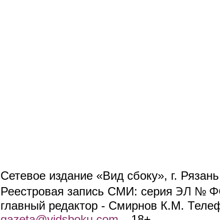
Сетевое издание «Вид сбоку», г. Рязан
ЭЛ № ФС
Реестровая запись СМИ: серия
главный редактор - Смирнов К.М. Телефо
gazeta@vidsboku.com
(link sends e-mail)
. 18+