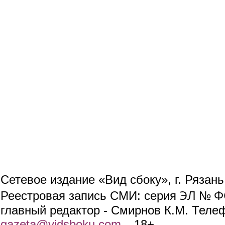
Сетевое издание «Вид сбоку», г. Рязан
ЭЛ № ФС
Реестровая запись СМИ: серия
главный редактор - Смирнов К.М. Телефо
gazeta@vidsboku.com
(link sends e-mail)
. 18+