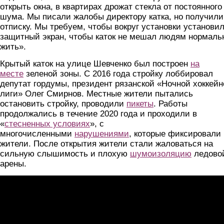
открыть окна, в квартирах дрожат стекла от постоянного
шума. Мы писали жалобы директору катка, но получили
отписку. Мы требуем, чтобы вокруг установки установи
защитный экран, чтобы каток не мешал людям нормаль
жить».
Крытый каток на улице Шевченко был построен
на
месте
зеленой зоны. С 2016 года стройку лоббировал
депутат гордумы, президент рязанской «Ночной хоккейн
лиги» Олег Смирнов. Местные жители пытались
остановить стройку, проводили
пикеты
. Работы
продолжались в течение 2020 года и проходили в
«
стесненных условиях
», с
многочисленными
нарушениями
, которые фиксировали
жители. После открытия жители стали жаловаться на
сильную слышимость и плохую
шумоизоляцию
ледово
арены.