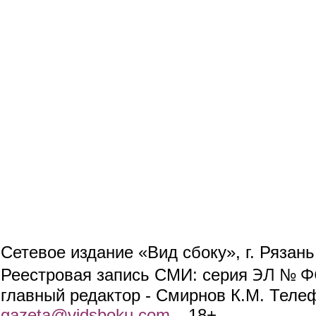
Сетевое издание «Вид сбоку», г. Рязан
ЭЛ № ФС
Реестровая запись СМИ: серия
главный редактор - Смирнов К.М. Телефо
gazeta@vidsboku.com
(link sends e-mail)
. 18+