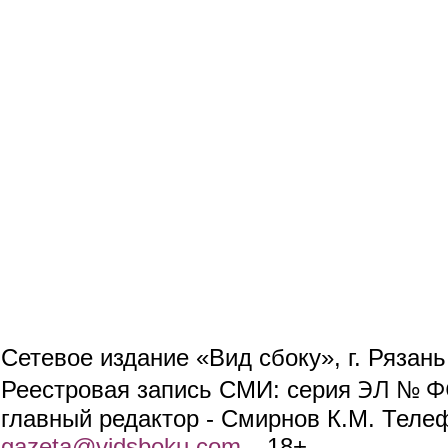
Сетевое издание «Вид сбоку», г. Рязан
ЭЛ № ФС
Реестровая запись СМИ: серия
главный редактор - Смирнов К.М. Телефо
gazeta@vidsboku.com
(link sends e-mail)
. 18+