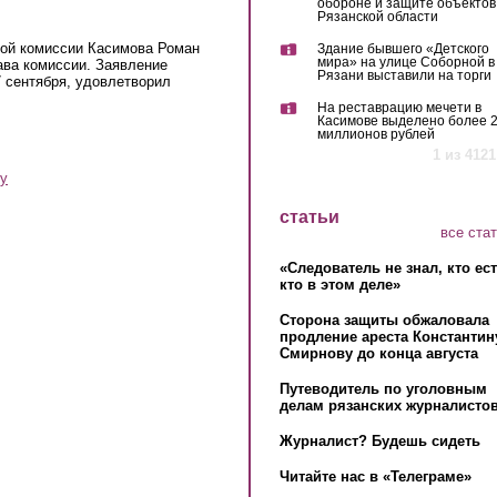
обороне и защите объектов
Рязанской области
ной комиссии Касимова Роман
Здание бывшего «Детского
мира» на улице Соборной в
ава комиссии. Заявление
Рязани выставили на торги
7 сентября, удовлетворил
На реставрацию мечети в
Касимове выделено более 
миллионов рублей
1 из 4121
у
статьи
все ста
«Следователь не знал, кто ес
кто в этом деле»
Сторона защиты обжаловала
продление ареста Константин
Смирнову до конца августа
Путеводитель по уголовным
делам рязанских журналистов
Журналист? Будешь сидеть
Читайте нас в «Телеграме»