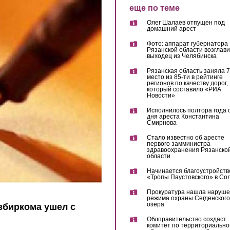
еще по теме
Олег Шалаев отпущен под
домашний арест
Фото: аппарат губернатора
Рязанской области возглав
выходец из Челябинска
Рязанская область заняла 7
место из 85-ти в рейтинге
регионов по качеству дорог,
который составило «РИА
Новости»
Исполнилось полтора года 
дня ареста Константина
Смирнова
Стало известно об аресте
первого замминистра
здравоохранения Рязанско
области
Начинается благоустройств
«Тропы Паустовского» в Со
Прокуратура нашла наруш
режима охраны Сегденского
озера
збиркома ушел с
Облправительство создаст
комитет по территориально