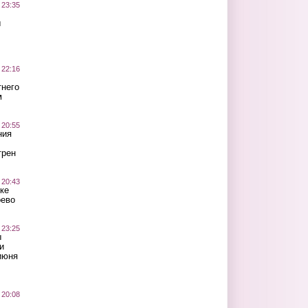
 23:35
ы
 22:16
тнего
м
 20:55
ния
трен
 20:43
ке
оево
 23:25
ы
и
июня
 20:08