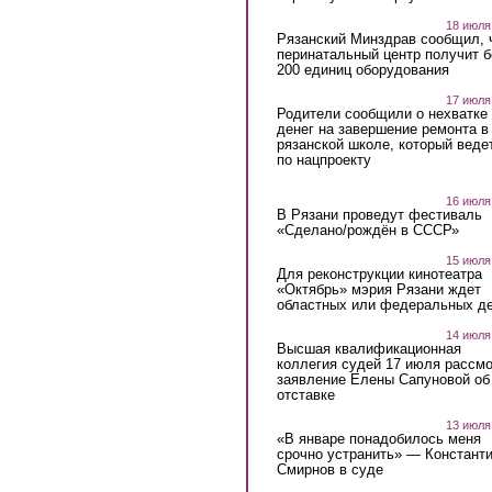
18 июля
Рязанский Минздрав сообщил, 
перинатальный центр получит 
200 единиц оборудования
17 июля
Родители сообщили о нехватке
денег на завершение ремонта в
рязанской школе, который веде
по нацпроекту
16 июля
В Рязани проведут фестиваль
«Сделано/рождён в СССР»
15 июля
Для реконструкции кинотеатра
«Октябрь» мэрия Рязани ждет
областных или федеральных де
14 июля
Высшая квалификационная
коллегия судей 17 июля рассмо
заявление Елены Сапуновой об
отставке
13 июля
«В январе понадобилось меня
срочно устранить» — Констант
Смирнов в суде