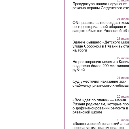
25 июля
Прокуратура нашла нарушения
режима охраны Сегденского озе
24 июля
Облправительство создаст ком
по территориальной обороне и
защите объектов Рязанской обл
23 июля
Здание бывшего «Детского мир
улице Соборной в Рязани выст
на торги
22 июля
На реставрацию мечети в Каси
выделено более 200 миллионов
рублей
21 июля
Суд ужесточил наказание экс-
снабженцу рязанского хлебоза
20 июля
«Всё идёт по плану» — мэрия
Рязани родителям, которые пр
о дофинансировании ремонта в
рязанской школе
19 июля
«Экологический рязанский алья
перезапустил «карту свалок»