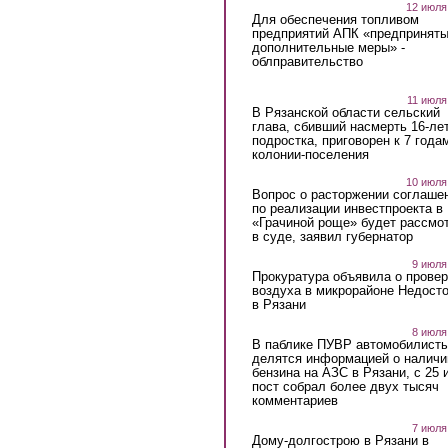
12 июля
Для обеспечения топливом
предприятий АПК «предпринят
дополнительные меры» -
облправительство
11 июля
В Рязанской области сельский
глава, сбивший насмерть 16-ле
подростка, приговорен к 7 года
колонии-поселения
10 июля
Вопрос о расторжении соглаше
по реализации инвестпроекта в
«Грачиной роще» будет рассмо
в суде, заявил губернатор
9 июля
Прокуратура объявила о провер
воздуха в микрорайоне Недост
в Рязани
8 июля
В паблике ПУВР автомобилист
делятся информацией о наличи
бензина на АЗС в Рязани, с 25 
пост собрал более двух тысяч
комментариев
7 июля
Дому-долгострою в Рязани в