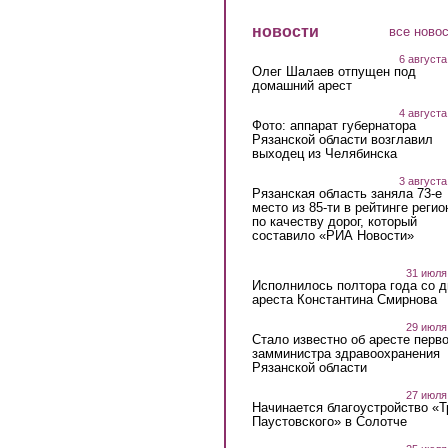
новости
все ново
6 августа
Олег Шалаев отпущен под
домашний арест
4 августа
Фото: аппарат губернатора
Рязанской области возглавил
выходец из Челябинска
3 августа
Рязанская область заняла 73-е
место из 85-ти в рейтинге регио
по качеству дорог, который
составило «РИА Новости»
31 июля
Исполнилось полтора года со д
ареста Константина Смирнова
29 июля
Стало известно об аресте перво
замминистра здравоохранения
Рязанской области
27 июля
Начинается благоустройство «
Паустовского» в Солотче