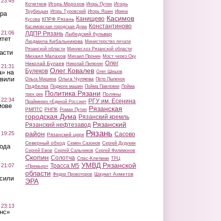
 23:45
Кочетков
Игорь Морозов
Игорь
Игорь Путин
Трубицын
Игорь Туровский
Игорь Яшин
Ирина
ра
Касимов
Канищево
КПРФ Рязань
Кусова
Константиново
Касимовская городская Дума
 21:06
ЛДПР Рязань
Лыбедский бульвар
итет
Людмила Кибальникова
Министерство печати
Рязанской области
Минлесхоз Рязанской области
асти
Михаил Малахов
Михаил Пронин
Мост через Оку
Олег
Николай Булаев
Николай Пилюгин
 21:31
Олег Ковалев
Булеков
а» на
Олег Шишов
авили
Ольга Чуляева
Ольга Мишина
Петр Пыленок
Подбелка
Поджоги машин
Пойма Павловки
Пойма
Политика Рязани
Поляны
трех рек
 22:34
РГУ им. Есенина
Праймериз «Единой России»
мове
Рязанская
РМПТС
РНПК
Роман Путин
городская Дума
Рязанский кремль
Рязанский
Рязанский нефтезавод
Рязань
район
 19:25
Сасово
Рязанский цирк
Северный обход
Семен Сазонов
Сергей Дудукин
вода
Сергей Ежов
Сергей Сальников
Сергей Филимонов
Скопин
Солотча
Спас-Клепики
ТРЦ
УМВД Рязанской
 21:07
Трасса М5
«Премьер»
области
Шаукат Ахметов
Федор Провоторов
осили
ЭРА
 23:13
нс»