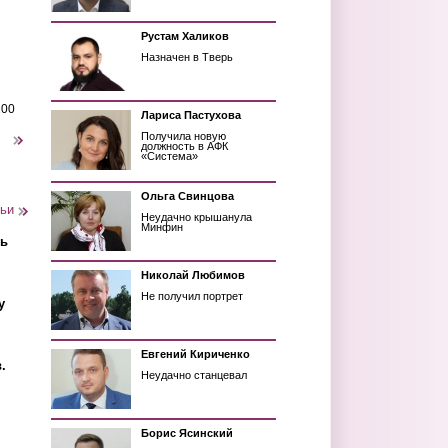
Рустам Халиков
Назначен в Тверь
200
Лариса Пастухова
Получила новую
следующая ›
должность в АФК
«Система»
Ольга Свинцова
тьи
Неудачно крышанула
Минфин
ть
Николай Любимов
Не получил портрет
у
Евгений Кириченко
.
Неудачно станцевал
Борис Ясинский