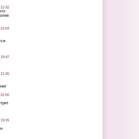
 21:32
что
более
 21:04
тся
 19:47
 21:36
нег
 22:06
трит
 19:15
ин