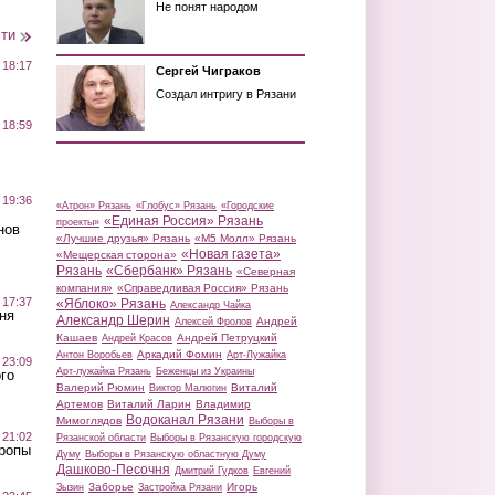
Не понят народом
сти
 18:17
Сергей Чиграков
Создал интригу в Рязани
 18:59
 19:36
«Атрон» Рязань
«Глобус» Рязань
«Городские
«Единая Россия» Рязань
проекты»
нов
«Лучшие друзья» Рязань
«М5 Молл» Рязань
«Новая газета»
«Мещерская сторона»
Рязань
«Сбербанк» Рязань
«Северная
компания»
«Справедливая Россия» Рязань
 17:37
«Яблоко» Рязань
Александр Чайка
ня
Александр Шерин
Андрей
Алексей Фролов
Кашаев
Андрей Петруцкий
Андрей Красов
Аркадий Фомин
Антон Воробьев
Арт-Лужайка
 23:09
Арт-лужайка Рязань
Беженцы из Украины
го
Валерий Рюмин
Виталий
Виктор Малюгин
Артемов
Виталий Ларин
Владимир
Водоканал Рязани
Мимоглядов
Выборы в
 21:02
Рязанской области
Выборы в Рязанскую городскую
Тропы
Думу
Выборы в Рязанскую областную Думу
Дашково-Песочня
Дмитрий Гудков
Евгений
Заборье
Игорь
Зызин
Застройка Рязани