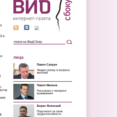
ил
3-е
со
лица
Павел Супрун
Увидел логику в вопросе
жителей
й
Павел Малков
о
лотче
Рассказал о «вопросе
выживания»
ения
Борис Ясинский
Поручился за свою
трудоспособность
й