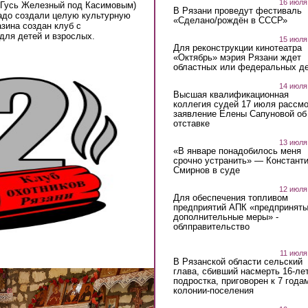
16 июля
а Гусь Железный под Касимовым)
В Рязани проведут фестиваль
ладо создали целую культурную
«Сделано/рождён в СССР»
зина создан клуб с
для детей и взрослых.
15 июля
Для реконструкции кинотеатра
«Октябрь» мэрия Рязани ждет
областных или федеральных де
14 июля
Высшая квалификационная
коллегия судей 17 июля рассмо
заявление Елены Сапуновой об
отставке
13 июля
«В январе понадобилось меня
срочно устранить» — Констант
Смирнов в суде
12 июля
Для обеспечения топливом
предприятий АПК «предпринят
дополнительные меры» -
облправительство
11 июля
В Рязанской области сельский
глава, сбивший насмерть 16-ле
подростка, приговорен к 7 года
колонии-поселения