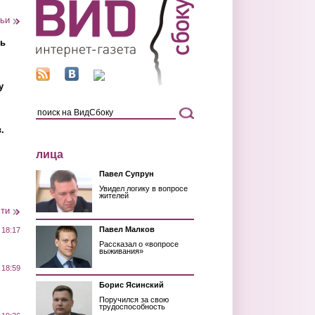
тьи
ть
у
.
лица
Павел Супрун
Увидел логику в вопросе
жителей
сти
Павел Малков
 18:17
Рассказал о «вопросе
выживания»
 18:59
Борис Ясинский
Поручился за свою
трудоспособность