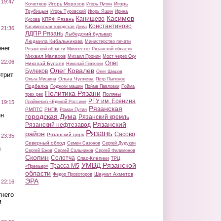
 19:47
Кочетков
Игорь Морозов
Игорь
Игорь Путин
Трубицын
Игорь Туровский
Игорь Яшин
Ирина
Касимов
Канищево
КПРФ Рязань
Кусова
Константиново
Касимовская городская Дума
 21:36
ЛДПР Рязань
Лыбедский бульвар
Людмила Кибальникова
Министерство печати
нег
Рязанской области
Минлесхоз Рязанской области
Михаил Малахов
Михаил Пронин
Мост через Оку
 22:06
Олег
Николай Булаев
Николай Пилюгин
Олег Ковалев
Булеков
Олег Шишов
трит
Ольга Чуляева
Ольга Мишина
Петр Пыленок
Подбелка
Поджоги машин
Пойма Павловки
Пойма
Политика Рязани
Поляны
трех рек
РГУ им. Есенина
Праймериз «Единой России»
 19:15
Рязанская
РМПТС
РНПК
Роман Путин
ин
городская Дума
Рязанский кремль
Рязанский
Рязанский нефтезавод
Рязань
район
Сасово
Рязанский цирк
 23:35
Северный обход
Семен Сазонов
Сергей Дудукин
ы
Сергей Ежов
Сергей Сальников
Сергей Филимонов
Скопин
Солотча
Спас-Клепики
ТРЦ
УМВД Рязанской
Трасса М5
«Премьер»
области
Шаукат Ахметов
Федор Провоторов
ЭРА
 22:16
тнего
м