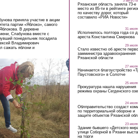
3 августа
Рязанская область заняла 73-е
место из 85-ти в рейтинге регио
по качеству дорог, который
составило «РИА Новости»
унова приняла участие в акции
итета партии «Яблоко», самого
 Яблокова. В деревне
31 июля
Исполнилось полтора года со д
мени, Слабунова вместе с
ареста Константина Смирнова
нувший понедельник посадила
лексей Владимирович
29 июля
л сажать яблони и
Стало известно об аресте перво
замминистра здравоохранения
Рязанской области
27 июля
Начинается благоустройство «
Паустовского» в Солотче
25 июля
Прокуратура нашла нарушения
режима охраны Сегденского озе
24 июля
Облправительство создаст ком
по территориальной обороне и
защите объектов Рязанской обл
23 июля
Здание бывшего «Детского мир
улице Соборной в Рязани выст
на торги