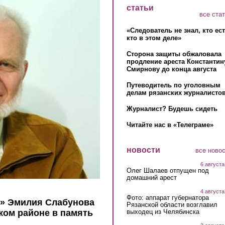
статьи
все ста
«Следователь не знал, кто ес
кто в этом деле»
Сторона защиты обжаловала
продление ареста Константин
Смирнову до конца августа
Путеводитель по уголовным
делам рязанских журналистов
Журналист? Будешь сидеть
Читайте нас в «Телеграме»
новости
все ново
6 августа
Олег Шалаев отпущен под
домашний арест
4 августа
Фото: аппарат губернатора
о» Эмилия Слабунова
Рязанской области возглавил
выходец из Челябинска
ком районе в память