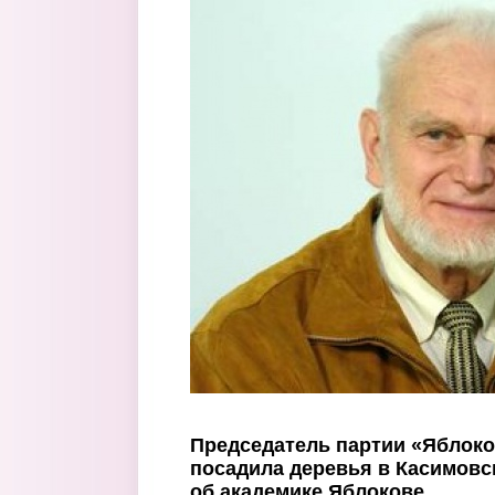
Перейти к основному содержанию
Председатель партии «Яблок
посадила деревья в Касимовс
об академике Яблокове