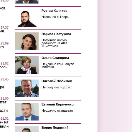
 19:36
нов
Рустам Халиков
Назначен в Тверь
 17:37
ня
Лариса Пастухова
Получила новую
должность в АФК
 23:09
«Система»
го
Ольга Свинцова
 21:02
Неудачно крышанула
Тропы
Минфин
 23:45
Николай Любимов
ра
Не получил портрет
 21:06
итет
Евгений Кириченко
асти
Неудачно станцевал
 21:31
а» на
авили
Борис Ясинский