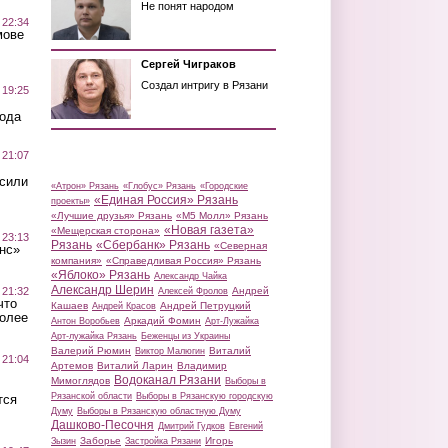
Не понят народом
 22:34
мове
Сергей Чиграков
Создал интригу в Рязани
 19:25
вода
 21:07
осили
«Атрон» Рязань
«Глобус» Рязань
«Городские
«Единая Россия» Рязань
проекты»
«Лучшие друзья» Рязань
«М5 Молл» Рязань
«Новая газета»
«Мещерская сторона»
 23:13
Рязань
«Сбербанк» Рязань
«Северная
нс»
компания»
«Справедливая Россия» Рязань
«Яблоко» Рязань
Александр Чайка
Александр Шерин
 21:32
Андрей
Алексей Фролов
что
Кашаев
Андрей Петруцкий
Андрей Красов
более
Аркадий Фомин
Антон Воробьев
Арт-Лужайка
Арт-лужайка Рязань
Беженцы из Украины
Валерий Рюмин
Виталий
Виктор Малюгин
 21:04
Артемов
Виталий Ларин
Владимир
Водоканал Рязани
Мимоглядов
Выборы в
Рязанской области
Выборы в Рязанскую городскую
тся
Думу
Выборы в Рязанскую областную Думу
Дашково-Песочня
Дмитрий Гудков
Евгений
Заборье
Игорь
Зызин
Застройка Рязани