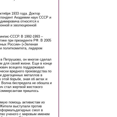
тября 1933 года. Доктор
еспондент Академии наук СССР и
димировича относятся к
ионной и эволюционной
инпис-СССР. В 1992-1993 –
тике при президенте РФ. В 2005
еных России» («Зеленая
ом политкомитета, лидером
 в Петрушово, он многое сделал
ом для своей жизни. Еще в конце
ирович всецело поддерживал
чески вредного производства по
ии драгоценных металлов в
этой борьбе, зная об актах и
. Волна беспредела не обошла и
ич стал жертвой жестокого
 Коммерсантам пришлось
нимую помощь активистам из
 Жители выступали против
олформальдегидных смол в
тво ученого с мировым именем