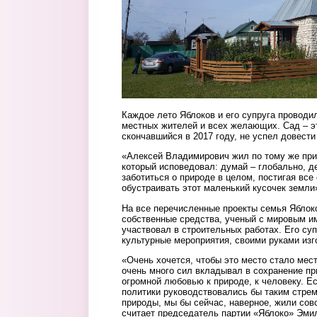
Каждое лето Яблоков и его супруга провод
местных жителей и всех желающих. Сад – эт
скончавшийся в 2017 году, не успел довести
«Алексей Владимирович жил по тому же прин
который исповедовал: думай – глобально, д
заботиться о природе в целом, постигая все
обустраивать этот маленький кусочек земли
На все перечисленные проекты семья Яблок
собственные средства, ученый с мировым и
участвовал в строительных работах. Его су
культурные мероприятия, своими руками изг
«Очень хочется, чтобы это место стало мес
очень много сил вкладывал в сохранение пр
огромной любовью к природе, к человеку. Ес
политики руководствовались бы таким стре
природы, мы бы сейчас, наверное, жили совс
считает председатель партии «Яблоко» Эми