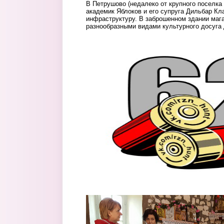
В Петрушово (недалеко от крупного поселк
академик Яблоков и его супруга Дильбар К
инфраструктуру. В заброшенном здании мага
разнообразными видами культурного досуга 
klub.jpg
slabunova_i_klado.jpg