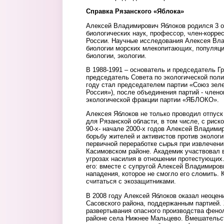
Справка Рязанского «Яблока»
Алексей Владимирович Яблоков родился 3 ок
биологических наук, профессор, член-корр
России. Научные исследования Алексея Вла
биологии морских млекопитающих, популяц
биологии, экологии.
В 1988-1991 – основатель и председатель Гр
председатель Совета по экологической поли
году стал председателем партии «Союз зел
Россия»), после объединения партий - член
экологической фракции партии «ЯБЛОКО».
Алексея Яблоков не только проводил отпуск
для Рязанской области, в том числе, с риск
90-х- начале 2000-х годов Алексей Владим
борьбу жителей и активистов против экологи
первичной переработке сырья при извлечен
Касимовском районе. Академик участвовал в 
угрозах насилия в отношении протестующих
его: вместе с супругой Алексей Владимиров
нападения, которое не смогло его сломить.
считаться с экозащитниками.
В 2008 году Алексей Яблоков оказал неоце
Сасовского района, поддержанным партией.
развертывания опасного производства фен
районе села Нижнее Мальцево. Вмешательс