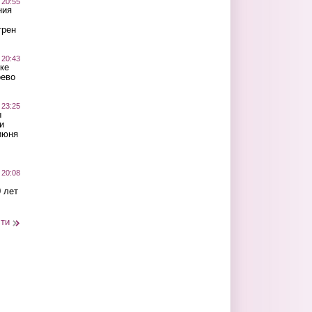
 20:55
ния
трен
 20:43
ке
оево
 23:25
ы
и
июня
 20:08
 лет
сти