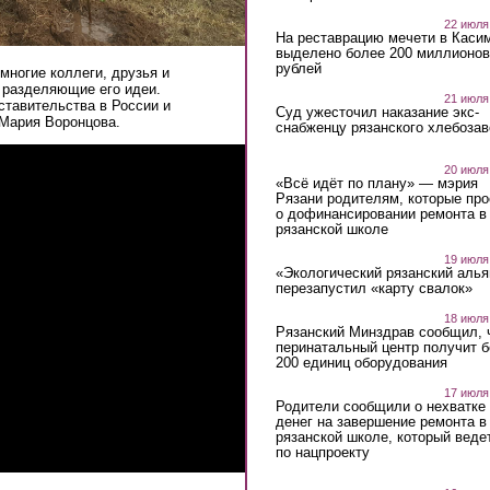
22 июля
На реставрацию мечети в Каси
выделено более 200 миллионов
рублей
многие коллеги, друзья и
 разделяющие его идеи.
21 июля
ставительства в России и
Суд ужесточил наказание экс-
Мария Воронцова.
снабженцу рязанского хлебоза
20 июля
«Всё идёт по плану» — мэрия
Рязани родителям, которые пр
о дофинансировании ремонта в
рязанской школе
19 июля
«Экологический рязанский алья
перезапустил «карту свалок»
18 июля
Рязанский Минздрав сообщил, 
перинатальный центр получит 
200 единиц оборудования
17 июля
Родители сообщили о нехватке
денег на завершение ремонта в
рязанской школе, который веде
по нацпроекту