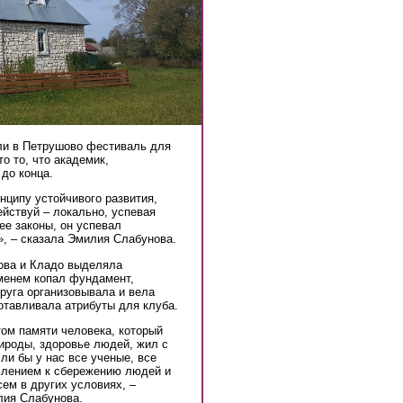
или в Петрушово фестиваль для
о то, что академик,
 до конца.
ципу устойчивого развития,
ействуй – локально, успевая
 ее законы, он успевал
», – сказала Эмилия Слабунова.
ова и Кладо выделяла
менем копал фундамент,
пруга организовывала и вела
отавливала атрибуты для клуба.
том памяти человека, который
ироды, здоровье людей, жил с
ли бы у нас все ученые, все
млением к сбережению людей и
ем в других условиях, –
лия Слабунова.