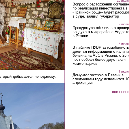
10 июля
Вопрос о расторжении соглаше
по реализации инвестпроекта в
«Грачиной роще» будет рассмо
в суде, заявил губернатор
9 июля
Прокуратура объявила о провер
воздуха в микрорайоне Недост
в Рязани
8 июля
В паблике ПУВР автомобилист
делятся информацией о наличи
бензина на АЗС в Рязани, с 25 
пост собрал более двух тысяч
комментариев
7 июля
Дому-долгострою в Рязани в
который добывается неподалеку.
следующем году исполнится 10
– дольщики
все ново