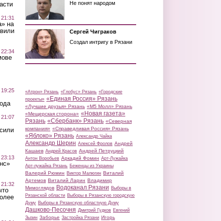
Не понят народом
асти
 21:31
а» на
авили
Сергей Чиграков
Создал интригу в Рязани
 22:34
мове
 19:25
«Атрон» Рязань
«Глобус» Рязань
«Городские
«Единая Россия» Рязань
проекты»
вода
«Лучшие друзья» Рязань
«М5 Молл» Рязань
«Новая газета»
«Мещерская сторона»
 21:07
Рязань
«Сбербанк» Рязань
«Северная
компания»
«Справедливая Россия» Рязань
осили
«Яблоко» Рязань
Александр Чайка
Александр Шерин
Андрей
Алексей Фролов
Кашаев
Андрей Петруцкий
Андрей Красов
 23:13
Аркадий Фомин
Антон Воробьев
Арт-Лужайка
нс»
Арт-лужайка Рязань
Беженцы из Украины
Валерий Рюмин
Виталий
Виктор Малюгин
Артемов
Виталий Ларин
Владимир
 21:32
Водоканал Рязани
Мимоглядов
Выборы в
что
Рязанской области
Выборы в Рязанскую городскую
более
Думу
Выборы в Рязанскую областную Думу
Дашково-Песочня
Дмитрий Гудков
Евгений
Заборье
Игорь
Зызин
Застройка Рязани