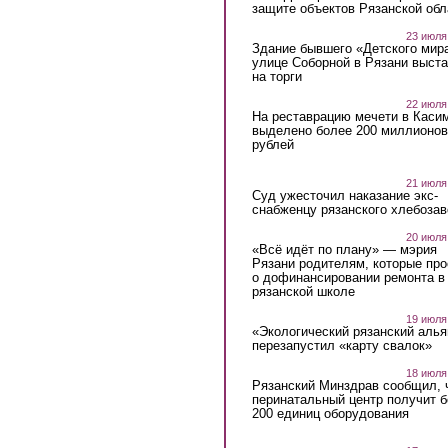
защите объектов Рязанской обл
23 июля
Здание бывшего «Детского мир
улице Соборной в Рязани выст
на торги
22 июля
На реставрацию мечети в Каси
выделено более 200 миллионов
рублей
21 июля
Суд ужесточил наказание экс-
снабженцу рязанского хлебоза
20 июля
«Всё идёт по плану» — мэрия
Рязани родителям, которые пр
о дофинансировании ремонта в
рязанской школе
19 июля
«Экологический рязанский алья
перезапустил «карту свалок»
18 июля
Рязанский Минздрав сообщил, 
перинатальный центр получит 
200 единиц оборудования