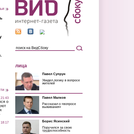
тьи
ть
у
.
лица
Павел Супрун
Увидел логику в вопросе
жителей
сти
Павел Малков
 21:43
лся о
Рассказал о «вопросе
уют
выживания»
я
»
Борис Ясинский
 18:17
Поручился за свою
трудоспособность