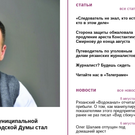
статьи
все ста
«Следователь не знал, кто ес
кто в этом деле»
Сторона защиты обжаловала
продление ареста Константин
Смирнову до конца августа
Путеводитель по уголовным
делам рязанских журналистов
Журналист? Будешь сидеть
Читайте нас в «Телеграме»
новости
все ново
8 августа
Рязанский «Водоканал» отчита
прибыли. О том, как манипулир
показателями этого предприяти
ранее не раз писал «Вид сбоку
муниципальной
6 августа
одской Думы стал
Олег Шалаев отпущен под
домашний арест