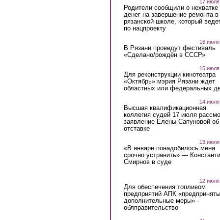
17 июля
Родители сообщили о нехватке
денег на завершение ремонта в
рязанской школе, который веде
по нацпроекту
16 июля
В Рязани проведут фестиваль
«Сделано/рождён в СССР»
15 июля
Для реконструкции кинотеатра
«Октябрь» мэрия Рязани ждет
областных или федеральных де
14 июля
Высшая квалификационная
коллегия судей 17 июля рассмо
заявление Елены Сапуновой об
отставке
13 июля
«В январе понадобилось меня
срочно устранить» — Констант
Смирнов в суде
12 июля
Для обеспечения топливом
предприятий АПК «предпринят
дополнительные меры» -
облправительство