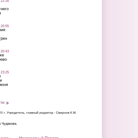
 22:16
тнего
м
 20:55
ния
трен
 20:43
ке
оево
 23:25
ы
и
июня
сти
20 г.
Учредитель, главный редактор - Смирнов К.М.
а Чудакова.
нала»
Неизвестный Павлов