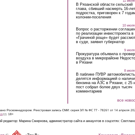
11 июля
В Рязанской области сельский
глава, сбивший насмерть 16-ле
подростка, приговорен к 7 года
колонии-поселения
10 июля
Вопрос о расторжении соглаше
по реализации инвестпроекта в
«Грачиной роще» будет рассмо
в суде, заявил губернатор
9 июля
Прокуратура объявила о провер
воздуха в микрорайоне Недост
в Рязани
8 июля
В паблике ПУВР автомобилист
делятся информацией о наличи
бензина на АЗС в Рязани, с 25 
пост собрал более двух тысяч
комментариев
все ново
ЭЛ № ФС 77 - 7826
1 от 14 апреля 20
овано Роскомнадзором. Реестровая запись СМИ: серия
(link sends e-mail)
om
. 18+
й редактор: Марина Смирнова, администратор сайта и аккаунтов в соцсетях: Светлан
Концессия «Водока