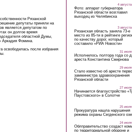
4 августа
Фото: аппарат губернатора
Рязанской области возглавил
выходец из Челябинска
собственности Рязанской
 решение депутаты приняли на
ов является депутатом по
3 августа
Рязанская область заняла 73-е
угах он долгое время
место из 85-ти в рейтинге регио
редседателя областной Думы,
по качеству дорог, который
» Аркадия Фомина.
составило «РИА Новости»
та освободилась после избрания
31 июля
мы.
Исполнилось полтора года со д
ареста Константина Смирнова
29 июля
Стало известно об аресте перво
замминистра здравоохранения
Рязанской области
27 июля
Начинается благоустройство «
Паустовского» в Солотче
25 июля
Прокуратура нашла нарушения
режима охраны Сегденского озе
24 июля
Облправительство создаст ком
по территориальной обороне и