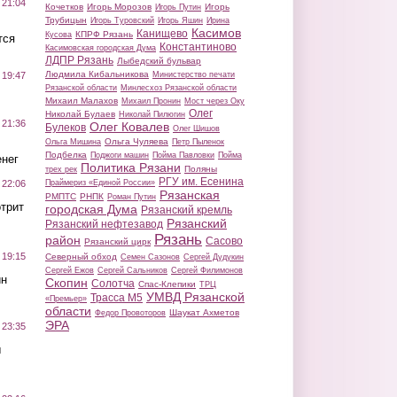
 21:04
Кочетков
Игорь Морозов
Игорь
Игорь Путин
Трубицын
Игорь Туровский
Игорь Яшин
Ирина
Касимов
Канищево
КПРФ Рязань
Кусова
тся
Константиново
Касимовская городская Дума
ЛДПР Рязань
Лыбедский бульвар
Людмила Кибальникова
Министерство печати
 19:47
Рязанской области
Минлесхоз Рязанской области
Михаил Малахов
Михаил Пронин
Мост через Оку
Олег
Николай Булаев
Николай Пилюгин
 21:36
Олег Ковалев
Булеков
Олег Шишов
Ольга Чуляева
Ольга Мишина
Петр Пыленок
Подбелка
Поджоги машин
Пойма Павловки
Пойма
нег
Политика Рязани
Поляны
трех рек
РГУ им. Есенина
Праймериз «Единой России»
 22:06
Рязанская
РМПТС
РНПК
Роман Путин
трит
городская Дума
Рязанский кремль
Рязанский
Рязанский нефтезавод
Рязань
район
Сасово
Рязанский цирк
 19:15
Северный обход
Семен Сазонов
Сергей Дудукин
Сергей Ежов
Сергей Сальников
Сергей Филимонов
ин
Скопин
Солотча
Спас-Клепики
ТРЦ
УМВД Рязанской
Трасса М5
«Премьер»
области
Шаукат Ахметов
Федор Провоторов
ЭРА
 23:35
ы