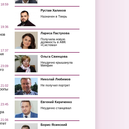
 18:59
Рустам Халиков
Назначен в Тверь
 19:36
Лариса Пастухова
нов
Получила новую
должность в АФК
«Система»
 17:37
ня
Ольга Свинцова
Неудачно крышанула
Минфин
 23:09
го
Николай Любимов
Не получил портрет
 21:02
Тропы
Евгений Кириченко
 23:45
Неудачно станцевал
ра
 21:06
итет
Борис Ясинский